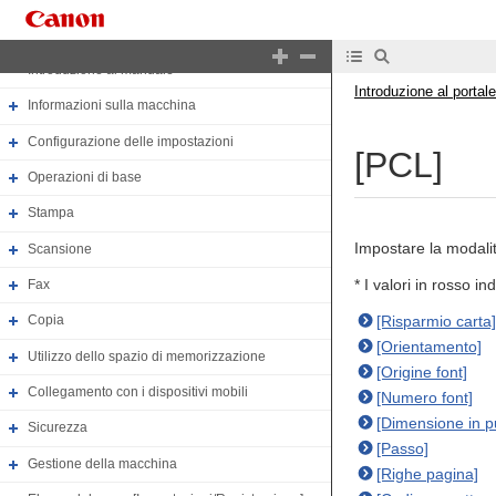
Introduzione al portale
Introduzione al manuale
Introduzione al portale
Informazioni sulla macchina
Configurazione delle impostazioni
[PCL]
Operazioni di base
Stampa
Impostare la modalit
Scansione
* I valori in rosso i
Fax
[Risparmio carta]
Copia
[Orientamento]
Utilizzo dello spazio di memorizzazione
[Origine font]
Collegamento con i dispositivi mobili
[Numero font]
[Dimensione in pu
Sicurezza
[Passo]
Gestione della macchina
[Righe pagina]