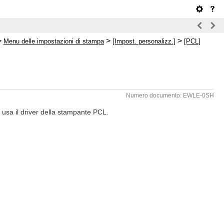
>
>
>
Menu delle impostazioni di stampa
[Impost. personalizz.]
[PCL]
Numero documento: EWLE-0SH
 usa il driver della stampante PCL.