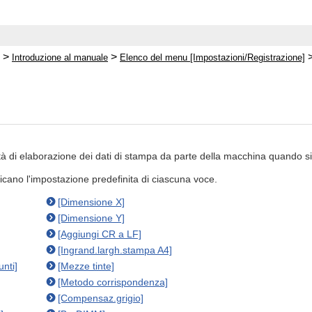
>
>
Introduzione al manuale
Elenco del menu [Impostazioni/Registrazione]
à di elaborazione dei dati di stampa da parte della macchina quando si
ndicano l'impostazione predefinita di ciascuna voce.
[Dimensione X]
[Dimensione Y]
[Aggiungi CR a LF]
[Ingrand.largh.stampa A4]
nti]
[Mezze tinte]
[Metodo corrispondenza]
[Compensaz.grigio]