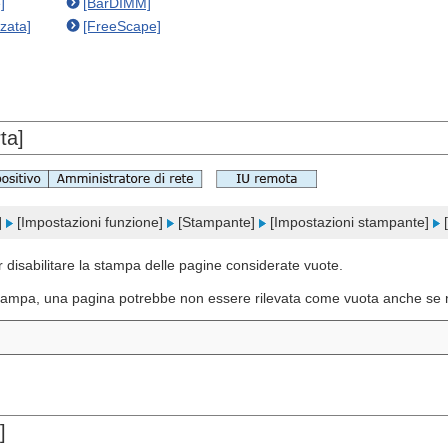
]
[BarDIMM]
zata]
[FreeScape]
ta]
]
[Impostazioni funzione]
[Stampante]
[Impostazioni stampante]
[
 disabilitare la stampa delle pagine considerate vuote.
i stampa, una pagina potrebbe non essere rilevata come vuota anche se 
]