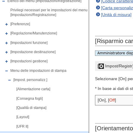
[Codice carattere
Elenco del menu [Impostazioni/Registrazione]
[Carta personaliz
Privilegi necessari per le impostazioni del menu
[Unità di misura]
[Impostazioni/Registrazione]
[Preferenze]
[Regolazione/Manutenzione]
[Risparmio car
[Impostazioni funzione]
[Impostazione destinazione]
[Impostazioni gestione]
[
Impost/Registr
Menu delle impostazioni di stampa
Selezionare [On] per
[Impost. personalizz.]
* In base ai dati d
[Alimentazione carta]
[Consegna fogli]
[On], [
Off
]
[Qualità di stampa]
[Layout]
[UFR II]
[Orientamento