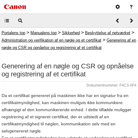
>
>
>
>
Portalens top
Manualens top
Sikkerhed
Beskyttelse af netværket
>
Administration og verifikation af en nøgle og et certifikat
Generering af en
nøgle og CSR og opnåelse og registrering af et certifikat
Generering af en nøgle og CSR og opnåelse
og registrering af et certifikat
Dokumentnummer: F4C3-0F4
Da et certifikat genereret på maskinen ikke har en signatur fra en
certifikatmyndighed, kan maskinen muligvis ikke kommunikere
afhængigt af den kommunikerende enhed. I dette tilfælde muliggør
registrering af et signeret certifikat, der er udstedt af en
certifikatmyndighed til nøglen, kommunikation selv med en
selvgenereret nøgle.