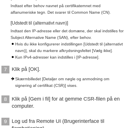
Indtast efter behov navnet på certifikatemnet med
alfanumeriske tegn. Det svarer til Common Name (CN).
[Udstedt til (alternativt navn)]
Indtast den IP-adresse eller det domæne, der skal indstilles for
Subject Alternative Name (SAN), efter behov.
Hvis du ikke konfigurerer indstillingen [Udstedt til (alternativt
navn)], skal du markere afkrydsningsfeltet [Vælg ikke].
Kun IPv4-adresser kan indstilles i [IP-adresse].
Klik på [OK].
7
Skærmbilledet [Detaljer om nøgle og anmodning om
signering af certifikat (CSR)] vises.
Klik på [Gem i fil] for at gemme CSR-filen på en
8
computer.
Log ud fra Remote UI (Brugerinterface til
9