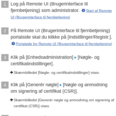
Log på Remote UI (Brugerinterface til
1
fjernbetjening) som administrator.
Start af Remote
UI (Brugerinterface til fjernbetjening)
På Remote UI (Brugerinterface til fjernbetjening)
2
portalside skal du klikke på [Indstillinger/Registr.].
Portalside for Remote UI (Brugerinterface til fjernbetjening)
Klik på [Enhedsadministration]
[Nøgle- og
3
certifikatindstillinger].
Skærmbilledet [Nøgle- og certifikatindstillinger] vises.
Klik på [Generér nøgle]
[Nøgle og anmodning
4
om signering af certifikat (CSR)].
Skærmbilledet [Generér nøgle og anmodning om signering af
certifikat (CSR)] vises.