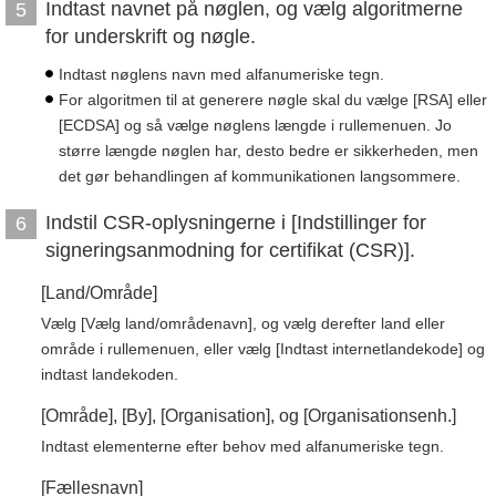
Indtast navnet på nøglen, og vælg algoritmerne
5
for underskrift og nøgle.
Indtast nøglens navn med alfanumeriske tegn.
For algoritmen til at generere nøgle skal du vælge [RSA] eller
[ECDSA] og så vælge nøglens længde i rullemenuen. Jo
større længde nøglen har, desto bedre er sikkerheden, men
det gør behandlingen af kommunikationen langsommere.
Indstil CSR-oplysningerne i [Indstillinger for
6
signeringsanmodning for certifikat (CSR)].
[Land/Område]
Vælg [Vælg land/områdenavn], og vælg derefter land eller
område i rullemenuen, eller vælg [Indtast internetlandekode] og
indtast landekoden.
[Område], [By], [Organisation], og [Organisationsenh.]
Indtast elementerne efter behov med alfanumeriske tegn.
[Fællesnavn]