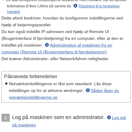
Du skal konfigurere indstillingerne separat for hvert netværk, når du opretter
forbindelse til flere LAN'er på samme tid.
Tilslutning til to forskellige
netværk
Dette afsnit beskriver, hvordan du konfigurerer indstillingerne ved
hjælp af betjeningspanelet.
Du kan også indstille IP-adressen ved hjælp af Remote UI
(Brugerinterface til fjernbetjening) fra en computer, efter at den er
indstillet på maskinen.
Administration af maskinen fra en
computer (Remote UI (Brugerinterface til fjernbetjening))
Det kræver Administrator- eller NetworkAdmin-rettigheder.
Påkrævede forberedelser
Netværksindstillingerne er låst som standard. Lås disse
indstillinger op for at aktivere ændringer.
Sådan låser du
netværksindstillingerne op
Log på maskinen som en administrator.
1
Log ind
på maskinen