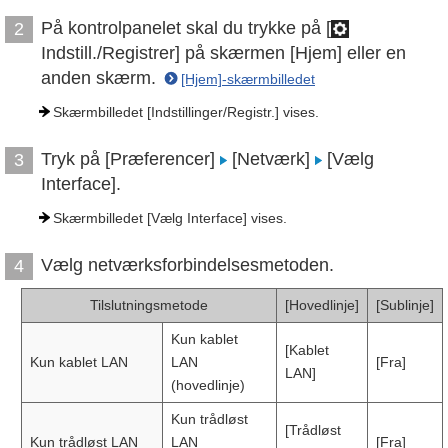
På kontrolpanelet skal du trykke på [
2
Indstill./Registrer] på skærmen [Hjem] eller en
anden skærm.
[Hjem]-skærmbilledet
Skærmbilledet [Indstillinger/Registr.] vises.
Tryk på [Præferencer]
[Netværk]
[Vælg
3
Interface].
Skærmbilledet [Vælg Interface] vises.
Vælg netværksforbindelsesmetoden.
4
Tilslutningsmetode
[Hovedlinje]
[Sublinje]
Kun kablet
[Kablet
Kun kablet LAN
LAN
[Fra]
LAN]
(hovedlinje)
Kun trådløst
[Trådløst
Kun trådløst LAN
LAN
[Fra]