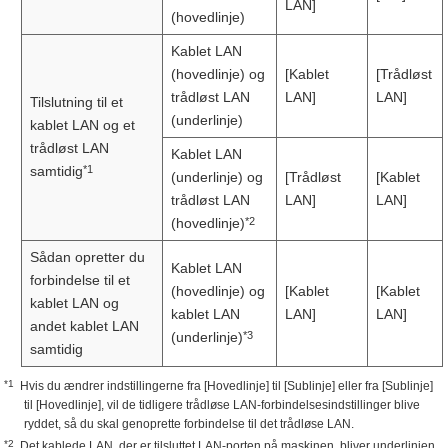
LAN]
(hovedlinje)
Kablet LAN
(hovedlinje) og
[Kablet
[Trådløst
trådløst LAN
LAN]
LAN]
Tilslutning til et
(underlinje)
kablet LAN og et
trådløst LAN
Kablet LAN
*1
samtidig
(underlinje) og
[Trådløst
[Kablet
trådløst LAN
LAN]
LAN]
*2
(hovedlinje)
Sådan opretter du
Kablet LAN
forbindelse til et
(hovedlinje) og
[Kablet
[Kablet
kablet LAN og
kablet LAN
LAN]
LAN]
andet kablet LAN
*3
(underlinje)
samtidig
*1
Hvis du ændrer indstillingerne fra [Hovedlinje] til [Sublinje] eller fra [Sublinje]
til [Hovedlinje], vil de tidligere trådløse LAN-forbindelsesindstillinger blive
ryddet, så du skal genoprette forbindelse til det trådløse LAN.
*2
Det kablede LAN, der er tilsluttet LAN-porten på maskinen, bliver underlinjen.