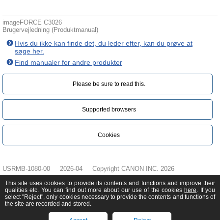
imageFORCE C3026
Brugervejledning (Produktmanual)
Hvis du ikke kan finde det, du leder efter, kan du prøve at
søge her.
Find manualer for andre produkter
Please be sure to read this.‎
Supported browsers
Cookies
USRMB-1080-00
2026-04
Copyright CANON INC. 2026
This site uses cookies to provide its contents and functions and improve their
qualities etc. You can find out more about our use of the cookies
here
. If you
select "Reject", only cookies necessary to provide the contents and functions of
the site are recorded and stored.