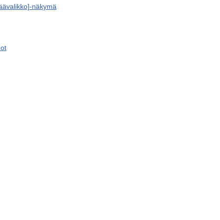
äävalikko]-näkymä
not