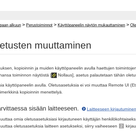
>
>
>
paan alkuun
Perustoiminnot
Käyttöpaneelin näytön mukauttaminen
Ol
etusten muuttaminen
ksen, kopioinnin ja muiden käyttöpaneelin avulla haettujen toimintojen
hansa toiminnon näytöstä [
Nollaus], asetus palautetaan tähän olet
a käyttöpaneelin avulla. Oletusasetuksia ei voi muuttaa Remote UI (Etäk
merkkinä kopioinnin menettelyä.
arvittaessa sisään laitteeseen.
Laitteeseen kirjautumine
uuttaa omia oletusasetuksiasi kirjautuneen käyttäjän henkilökohtaiseksi
uuttaa oletusasetuksia laitteen asetukseksi, siirry vaiheeseen
2
kirja