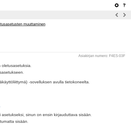
etusasetusten muuttaminen
Asiakirjan numero: F4ES-03F
 oletusasetuksia.
usasetukseen.
äyttöliittymä) -sovelluksen avulla tietokoneelta.
n
 asetukseksi, sinun on ensin kirjauduttava sisään.
utumatta sisään.