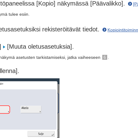
ttöpaneelissa [Kopio] näkymässä [Päävalikko].
[P
ymä tulee esiin.
etusasetuksiksi rekisteröitävät tiedot.
Kopiointitoimin
]
[Muuta oletusasetuksia].
e näkymä asetusten tarkistamiseksi, jatka vaiheeseen
6
.
llenna].