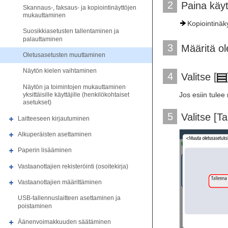
2
Paina käy
Skannaus-, faksaus- ja kopiointinäyttöjen
mukauttaminen
Kopiointinäk
Suosikkiasetusten tallentaminen ja
palauttaminen
3
Määritä ol
Oletusasetusten muuttaminen
Näytön kielen vaihtaminen
4
Valitse [
Näytön ja toimintojen mukauttaminen
Jos esiin tule
yksittäisille käyttäjille (henkilökohtaiset
asetukset)
5
Valitse [Ta
Laitteeseen kirjautuminen
Alkuperäisten asettaminen
Paperin lisääminen
Vastaanottajien rekisteröinti (osoitekirja)
Vastaanottajien määrittäminen
USB-tallennuslaitteen asettaminen ja
poistaminen
Äänenvoimakkuuden säätäminen