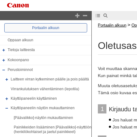
>
Portaalin alkuun
Op
Portaalin alkuun
Oppaan alkuun
Oletusas
Tietoja laitteesta
Kokoonpano
Voit muuttaa skannau
Perustoiminnot
Kun painat minkä ta
Laitteen virran kytkeminen päälle ja pois päältä
Muuta oletusasetuksi
Virrankulutuksen vähentäminen (lepotila)
Tämä osio kuvaa esi
Käyttöpaneelin käyttäminen
1
Kirjaudu t
Käyttöpaneelin näytön mukauttaminen
[Päävalikko]-näytön mukauttaminen
Jos haluat m
Jos haluat m
Painikkeiden lisääminen [Päävalikko]-näyttöön
(henkilökohtaiset ja jaetut painikkeet)