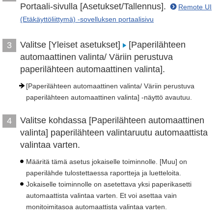
Portaali-sivulla [Asetukset/Tallennus].
Remote UI
(Etäkäyttöliittymä) -sovelluksen portaalisivu
Valitse [Yleiset asetukset]
[Paperilähteen
3
automaattinen valinta/ Väriin perustuva
paperilähteen automaattinen valinta].
[Paperilähteen automaattinen valinta/ Väriin perustuva
paperilähteen automaattinen valinta] -näyttö avautuu.
Valitse kohdassa [Paperilähteen automaattinen
4
valinta] paperilähteen valintaruutu automaattista
valintaa varten.
Määritä tämä asetus jokaiselle toiminnolle. [Muu] on
paperilähde tulostettaessa raportteja ja luetteloita.
Jokaiselle toiminnolle on asetettava yksi paperikasetti
automaattista valintaa varten. Et voi asettaa vain
monitoimitasoa automaattista valintaa varten.