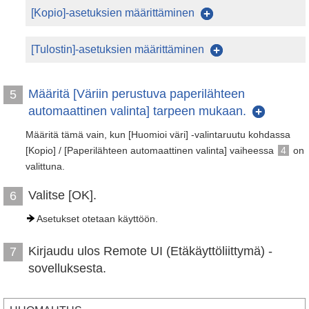
[Kopio]
-asetuksien määrittäminen
[Tulostin]-asetuksien määrittäminen
Määritä [Väriin perustuva paperilähteen
5
automaattinen valinta] tarpeen mukaan.
Määritä tämä vain, kun [Huomioi väri] -valintaruutu kohdassa
[Kopio] / [Paperilähteen automaattinen valinta] vaiheessa
4
on
valittuna.
Valitse [OK].
6
Asetukset otetaan käyttöön.
Kirjaudu ulos Remote UI (Etäkäyttöliittymä) -
7
sovelluksesta.