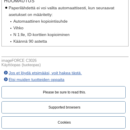
HUOMAUTUS
Paperilähdettä ei voi valita automaattisesti, kun seuraavat
asetukset on määritetty:
Automaattinen kopiointisuhde
Vihko
N 1:lle, ID-korttien kopioiminen
Käännä 90 astetta
imageFORCE C3026
Käyttöopas (tuoteopas)
Jos et löydä etsimääsi, voit hakea tästä.
Etsi muiden tuotteiden oppaita
Please be sure to read this.‎
Supported browsers
Cookies