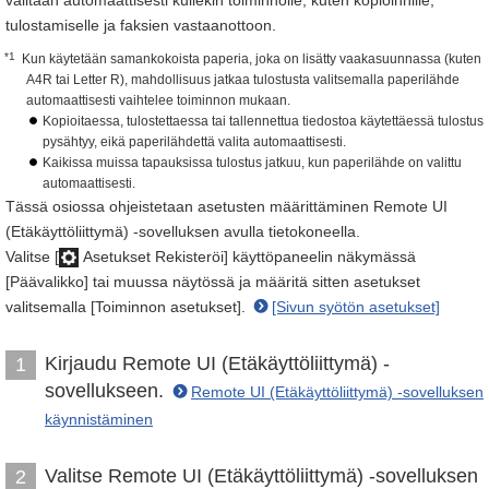
valitaan automaattisesti kullekin toiminnolle, kuten kopioinnille,
tulostamiselle ja faksien vastaanottoon.
*1
Kun käytetään samankokoista paperia, joka on lisätty vaakasuunnassa (kuten
A4R tai Letter R), mahdollisuus jatkaa tulostusta valitsemalla paperilähde
automaattisesti vaihtelee toiminnon mukaan.
Kopioitaessa, tulostettaessa tai tallennettua tiedostoa käytettäessä tulostus
pysähtyy, eikä paperilähdettä valita automaattisesti.
Kaikissa muissa tapauksissa tulostus jatkuu, kun paperilähde on valittu
automaattisesti.
Tässä osiossa ohjeistetaan asetusten määrittäminen Remote UI
(Etäkäyttöliittymä) -sovelluksen avulla tietokoneella.
Valitse [
Asetukset Rekisteröi] käyttöpaneelin näkymässä
[Päävalikko] tai muussa näytössä ja määritä sitten asetukset
valitsemalla [Toiminnon asetukset].
[Sivun syötön asetukset]
Kirjaudu Remote UI (Etäkäyttöliittymä) -
1
sovellukseen.
Remote UI (Etäkäyttöliittymä) -sovelluksen
käynnistäminen
Valitse Remote UI (Etäkäyttöliittymä) -sovelluksen
2