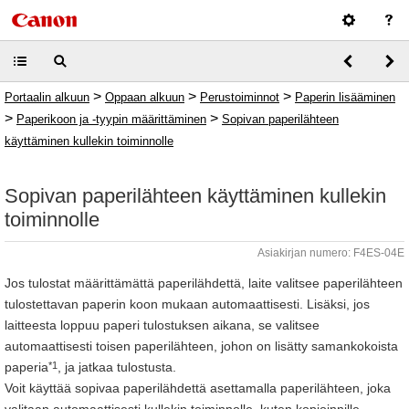
>
>
>
Portaalin alkuun
Oppaan alkuun
Perustoiminnot
Paperin lisääminen
>
>
Paperikoon ja -tyypin määrittäminen
Sopivan paperilähteen
käyttäminen kullekin toiminnolle
Sopivan paperilähteen käyttäminen kullekin
toiminnolle
Asiakirjan numero: F4ES-04E
Jos tulostat määrittämättä paperilähdettä, laite valitsee paperilähteen
tulostettavan paperin koon mukaan automaattisesti. Lisäksi, jos
laitteesta loppuu paperi tulostuksen aikana, se valitsee
automaattisesti toisen paperilähteen, johon on lisätty samankokoista
*1
paperia
, ja jatkaa tulostusta.
Voit käyttää sopivaa paperilähdettä asettamalla paperilähteen, joka