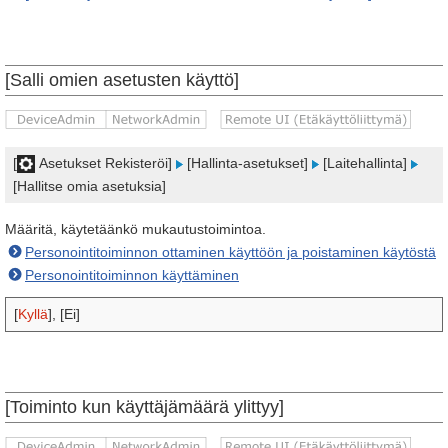
[Salli omien asetusten käyttö]
[
Asetukset Rekisteröi]
[Hallinta-asetukset]
[Laitehallinta]
[Hallitse omia asetuksia]
Määritä, käytetäänkö mukautustoimintoa.
Personointitoiminnon ottaminen käyttöön ja poistaminen käytöstä
Personointitoiminnon käyttäminen
[
Kyllä
], [Ei]
[Toiminto kun käyttäjämäärä ylittyy]