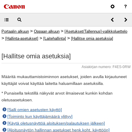
>
>
Portaalin alkuun
Oppaan alkuun
[Asetukset/Tallennus]-valikkoluettelo
>
>
>
[Hallinta-asetukset]
[Laitehallinta]
[Hallitse omia asetuksia]
[Hallitse omia asetuksia]
Asiakirjan numero: F4ES-0RW
Määritä mukauttamistoiminnon asetukset, joiden avulla kirjautuneet
käyttäjät voivat käyttää laitetta haluamillaan asetuksilla.
* Punaisella tekstillä näkyvät arvot ilmaisevat kunkin kohdan
oletusasetuksen.
[Salli omien asetusten käyttö]
[Toiminto kun käyttäjämäärä ylittyy]
[Käytä oletusnäyttöä aloituksen/palautuksen jälkeen]
[Aloitusnäytön hallinnan asetukset henk.koht. käyttöön]