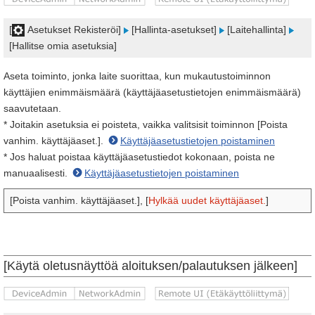
[
Asetukset Rekisteröi]
[Hallinta-asetukset]
[Laitehallinta]
[Hallitse omia asetuksia]
Aseta toiminto, jonka laite suorittaa, kun mukautustoiminnon
käyttäjien enimmäismäärä (käyttäjäasetustietojen enimmäismäärä)
saavutetaan.
* Joitakin asetuksia ei poisteta, vaikka valitsisit toiminnon [Poista
vanhim. käyttäjäaset.].
Käyttäjäasetustietojen poistaminen
* Jos haluat poistaa käyttäjäasetustiedot kokonaan, poista ne
manuaalisesti.
Käyttäjäasetustietojen poistaminen
[Poista vanhim. käyttäjäaset.], [
Hylkää uudet käyttäjäaset.
]
[Käytä oletusnäyttöä aloituksen/palautuksen jälkeen]