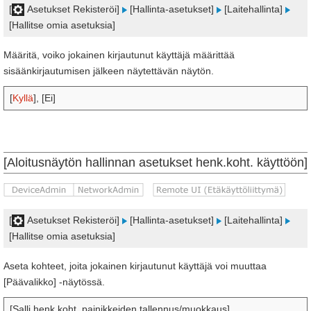
[
Asetukset Rekisteröi]
[Hallinta-asetukset]
[Laitehallinta]
[Hallitse omia asetuksia]
Määritä, voiko jokainen kirjautunut käyttäjä määrittää
sisäänkirjautumisen jälkeen näytettävän näytön.
[
Kyllä
], [Ei]
[Aloitusnäytön hallinnan asetukset henk.koht. käyttöön]
[
Asetukset Rekisteröi]
[Hallinta-asetukset]
[Laitehallinta]
[Hallitse omia asetuksia]
Aseta kohteet, joita jokainen kirjautunut käyttäjä voi muuttaa
[Päävalikko] -näytössä.
[Salli henk.koht. painikkeiden tallennus/muokkaus]