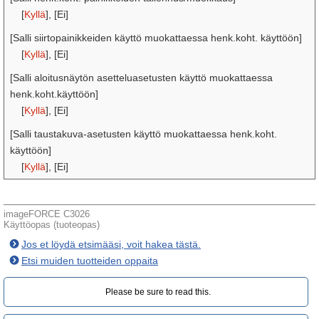
[
Kyllä
], [Ei]
[Salli siirtopainikkeiden käyttö muokattaessa henk.koht. käyttöön]
[
Kyllä
], [Ei]
[Salli aloitusnäytön asetteluasetusten käyttö muokattaessa
henk.koht.käyttöön]
[
Kyllä
], [Ei]
[Salli taustakuva-asetusten käyttö muokattaessa henk.koht.
käyttöön]
[
Kyllä
], [Ei]
imageFORCE C3026
Käyttöopas (tuoteopas)
Jos et löydä etsimääsi, voit hakea tästä.
Etsi muiden tuotteiden oppaita
Please be sure to read this.‎