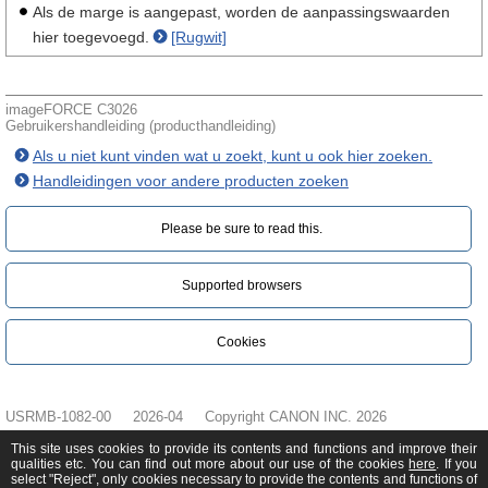
Als de marge is aangepast, worden de aanpassingswaarden
hier toegevoegd.
[Rugwit]
imageFORCE C3026
Gebruikershandleiding (producthandleiding)
Als u niet kunt vinden wat u zoekt, kunt u ook hier zoeken.
Handleidingen voor andere producten zoeken
Please be sure to read this.‎
Supported browsers
Cookies
USRMB-1082-00
2026-04
Copyright CANON INC. 2026
This site uses cookies to provide its contents and functions and improve their
qualities etc. You can find out more about our use of the cookies
here
. If you
select "Reject", only cookies necessary to provide the contents and functions of