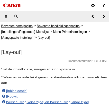
>
>
Bovenste portalpagina
Bovenste handleidingenpagina
>
>
[Instellingen/Registratie] Menulijst
Menu Printerinstellingen
>
[Aangepaste instellng.]
[Lay-out]
[Lay-out]
Documentnummer: F4EX-0SE
Stel de inbindlocatie, marges en afdrukpositie in.
* Waarden in rode tekst geven de standaardinstellingen voor elk item
aan.
[Inbindlocatie]
[Rugwit]
[Verschuiving korte zijde] en [Verschuiving lange zijde]