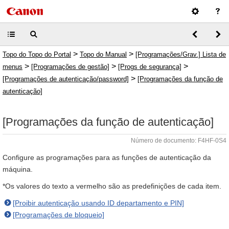
>
>
Topo do Topo do Portal
Topo do Manual
[Programações/Grav.] Lista de
>
>
>
menus
[Programações de gestão]
[Progs de segurança]
>
[Programações de autenticação/password]
[Programações da função de
autenticação]
[Programações da função de autenticação]
Número de documento: F4HF-0S4
Configure as programações para as funções de autenticação da
máquina.
*Os valores do texto a vermelho são as predefinições de cada item.
[Proibir autenticação usando ID departamento e PIN]
[Programações de bloqueio]