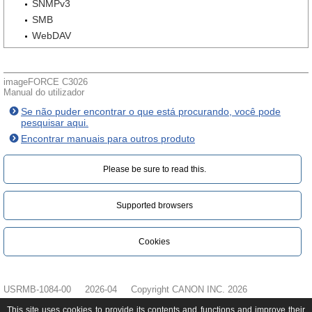
SNMPv3
SMB
WebDAV
imageFORCE C3026
Manual do utilizador
Se não puder encontrar o que está procurando, você pode
pesquisar aqui.
Encontrar manuais para outros produto
Please be sure to read this.‎
Supported browsers
Cookies
USRMB-1084-00
2026-04
Copyright CANON INC. 2026
This site uses cookies to provide its contents and functions and improve their