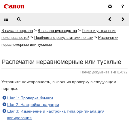
>
>
В начало портала
В начало руководства
Поиск и устранение
>
>
неисправностей
Проблемы с результатами печати
Распечатки
неравномерные или тусклые
Распечатки неравномерные или тусклые
Номер документа: F4HE-0Y2
Устраните неисправность, выполнив проверку в следующем
порядке:
Шаг 1: Проверка бумаги
Шаг 2: Настройка градации
Шаг 3: Изменение и настройка типа оригинала для
копирования