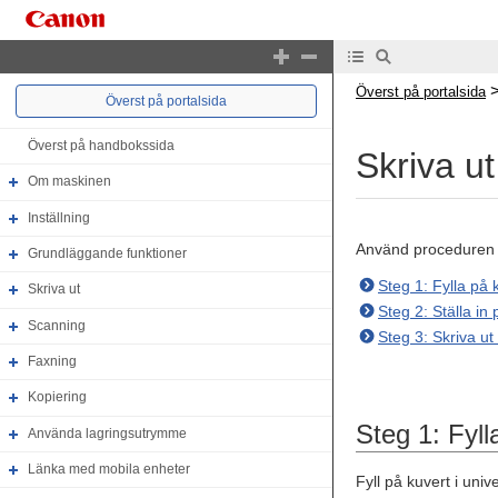
Överst på portalsida
Överst på portalsida
Överst på handbokssida
Skriva ut
Om maskinen
Inställning
Använd proceduren ne
Grundläggande funktioner
Steg 1: Fylla på 
Skriva ut
Steg 2: Ställa i
Scanning
Steg 3: Skriva ut
Faxning
Kopiering
Steg 1: Fyll
Använda lagringsutrymme
Länka med mobila enheter
Fyll på kuvert i uni