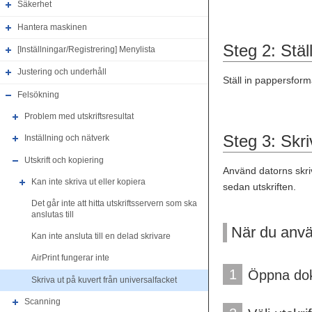
Säkerhet
Hantera maskinen
Steg 2: Stä
[Inställningar/Registrering] Menylista
Justering och underhåll
Ställ in pappersform
Felsökning
Problem med utskriftsresultat
Steg 3: Skri
Inställning och nätverk
Utskrift och kopiering
Använd datorns skriv
Kan inte skriva ut eller kopiera
sedan utskriften.
Det går inte att hitta utskriftsservern som ska
anslutas till
När du anv
Kan inte ansluta till en delad skrivare
AirPrint fungerar inte
1
Öppna doku
Skriva ut på kuvert från universalfacket
Scanning