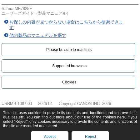
Satera MF7825F
ユーザーズガイド（製品マニュアル）
お探しの内容が見つからない場合はこちらから検索できま
す
他の製品のマニュアルを探す
Please be sure to read this.‎
Supported browsers
Cookies
USRMB-1087-00
2026-04
Copyright CANON INC. 2026
This site uses cookies to provide its contents and functions and improve their
qualities etc. You can find out more about our use of the cookies
here
. If you
select "Reject", only cookies necessary to provide the contents and functions of
the site are recorded and stored.
Accept
Reject