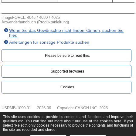
imageFORCE 4045 / 4030 / 4025
Anwenderhandbuch (Produktanleitung)
Wenn Sie das Gewünschte nicht finden können, suchen Sie
hier.
Anleitungen für sonstige Produkte suchen
Please be sure to read this.‎
Supported browsers
Cookies
USRMB-1090-01
2026-06
Copyright CANON INC. 2026
This site uses cookies to provide its contents and functions and improve their
qualities etc. You can find out more about our use of the cookies
here
. If you
select "Reject", only cookies necessary to provide the contents and functions of
the site are recorded and stored.