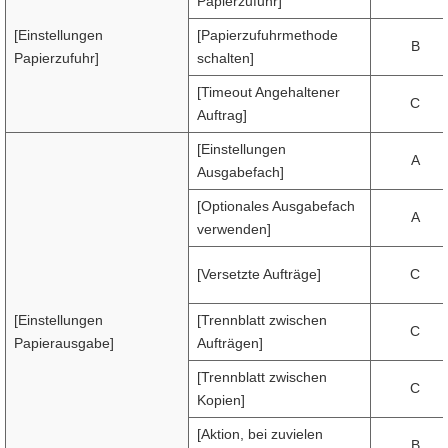
Papierzufuhr]
[Einstellungen
[Papierzufuhrmethode
B
Papierzufuhr]
schalten]
[Timeout Angehaltener
C
Auftrag]
[Einstellungen
A
Ausgabefach]
[Optionales Ausgabefach
A
verwenden]
[Versetzte Aufträge]
C
[Einstellungen
[Trennblatt zwischen
C
Papierausgabe]
Aufträgen]
[Trennblatt zwischen
C
Kopien]
[Aktion, bei zuvielen
B