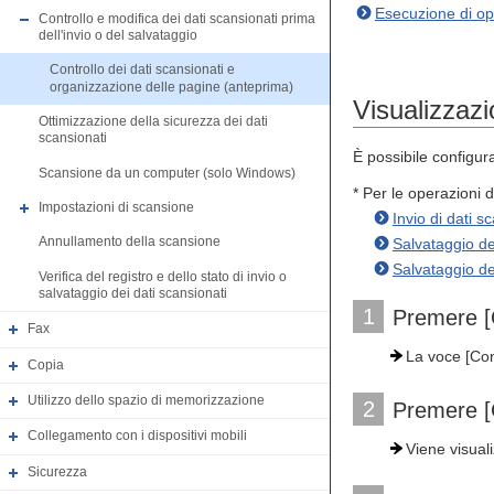
Esecuzione di op
Controllo e modifica dei dati scansionati prima
dell'invio o del salvataggio
Controllo dei dati scansionati e
organizzazione delle pagine (anteprima)
Visualizzaz
Ottimizzazione della sicurezza dei dati
scansionati
È possibile configur
Scansione da un computer (solo Windows)
* Per le operazioni 
Impostazioni di scansione
Invio di dati s
Annullamento della scansione
Salvataggio de
Salvataggio de
Verifica del registro e dello stato di invio o
salvataggio dei dati scansionati
1
Premere [
Fax
La voce [Con 
Copia
Utilizzo dello spazio di memorizzazione
2
Premere [C
Collegamento con i dispositivi mobili
Viene visual
Sicurezza