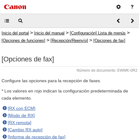
>
>
>
Inicio del portal
Inicio del manual
[Configuración] Lista de menús
>
>
[Opciones de funciones]
[Recepción/Reenvío]
[Opciones de fax]
[Opciones de fax]
Número de documento: EWWK-0R2
Configure las opciones para la recepción de faxes.
* Los valores en rojo indican la configuración predeterminada de
cada elemento.
[RX con ECM]
[Modo de RX]
[RX remota]
[Cambio RX auto]
[Informe de recepción de fax]