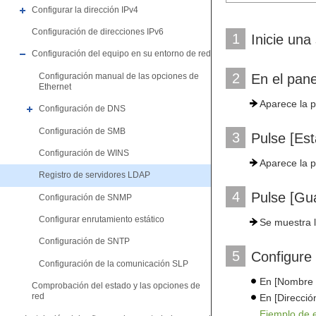
Configurar la dirección IPv4
Configuración de direcciones IPv6
1
Inicie una
Configuración del equipo en su entorno de red
2
Configuración manual de las opciones de
En el pane
Ethernet
Aparece la p
Configuración de DNS
Configuración de SMB
3
Pulse [Est
Configuración de WINS
Aparece la p
Registro de servidores LDAP
4
Pulse [Gua
Configuración de SNMP
Configurar enrutamiento estático
Se muestra l
Configuración de SNTP
5
Configure 
Configuración de la comunicación SLP
En [Nombre d
Comprobación del estado y las opciones de
red
En [Direcció
Ejemplo de 