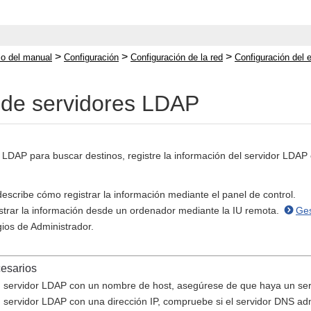
>
>
>
cio del manual
Configuración
Configuración de la red
Configuración del 
 de servidores LDAP
or LDAP para buscar destinos, registre la información del servidor LDAP
escribe cómo registrar la información mediante el panel de control.
trar la información desde un ordenador mediante la IU remota.
Ges
gios de Administrador.
cesarios
un servidor LDAP con un nombre de host, asegúrese de que haya un ser
n servidor LDAP con una dirección IP, compruebe si el servidor DNS ad