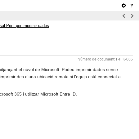
sal Print per imprimir dades
Número de document: F4FK-066
itjançant el núvol de Microsoft. Podeu imprimir dades sense
imprimir des d'una ubicació remota si l'equip està connectat a
crosoft 365 i utilitzar Microsoft Entra ID.