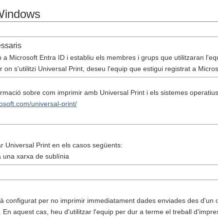
 Windows
ssaris
p a Microsoft Entra ID i establiu els membres i grups que utilitzaran l'eq
on s'utilitzi Universal Print, deseu l'equip que estigui registrat a Micro
rmació sobre com imprimir amb Universal Print i els sistemes operatius
rosoft.com/universal-print/
zar Universal Print en els casos següents:
a una xarxa de sublínia
tà configurat per no imprimir immediatament dades enviades des d'un 
 En aquest cas, heu d'utilitzar l'equip per dur a terme el treball d'impre