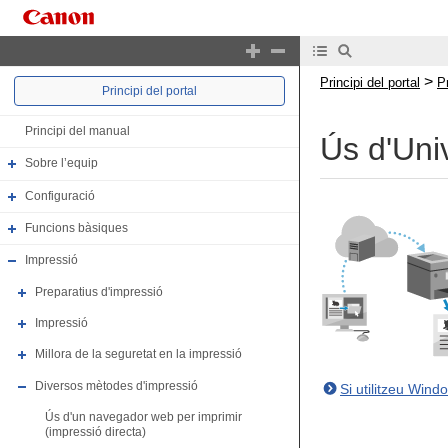
>
Principi del portal
P
Principi del portal
Principi del manual
Ús d'Uni
Sobre l’equip
Configuració
Funcions bàsiques
Impressió
Preparatius d'impressió
Impressió
Millora de la seguretat en la impressió
Diversos mètodes d'impressió
Si utilitzeu Wind
Ús d'un navegador web per imprimir
(impressió directa)