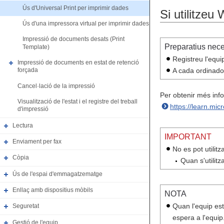
Ús d'Universal Print per imprimir dades
Si utilitzeu
Ús d'una impressora virtual per imprimir dades
Impressió de documents desats (Print
Preparatius nece
Template)
Registreu l'equi
Impressió de documents en estat de retenció
A cada ordinador 
forçada
Cancel·lació de la impressió
Per obtenir més info
Visualització de l'estat i el registre del treball
https://learn.mic
d'impressió
Lectura
IMPORTANT
Enviament per fax
No es pot utilit
Còpia
Quan s'utilitz
Ús de l'espai d'emmagatzematge
Enllaç amb dispositius mòbils
NOTA
Quan l'equip es
Seguretat
espera a l'equip.
Gestió de l'equip