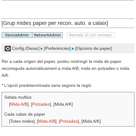
[Grup mides paper per recon. auto. a calaix]
[
Config./Desar]
[Preferències]
[Opcions de paper]
Per a cada origen del paper, podeu restringir la mida de paper
reconeguda automàticament a mida A/B, mida en polzades o mida
A/K.
* L'opció predeterminada varia segons la regió.
Safata multiús
[
Mida A/B
], [
Polzades
], [Mida A/K]
Cada calaix de paper
[Totes mides], [
Mida A/B
], [
Polzades
], [Mida A/K]