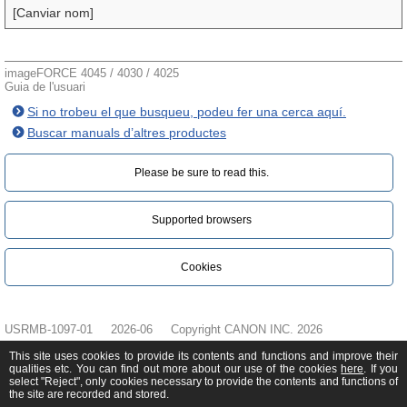
[Canviar nom]
imageFORCE 4045 / 4030 / 4025
Guia de l'usuari
Si no trobeu el que busqueu, podeu fer una cerca aquí.
Buscar manuals d’altres productes
Please be sure to read this.‎
Supported browsers
Cookies
USRMB-1097-01
2026-06
Copyright CANON INC. 2026
This site uses cookies to provide its contents and functions and improve their
qualities etc. You can find out more about our use of the cookies
here
. If you
select "Reject", only cookies necessary to provide the contents and functions of
the site are recorded and stored.