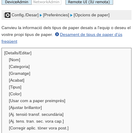
[
Config./Desar]
[Preferències]
[Opcions de paper]
Canvieu la informació dels tipus de paper desats a l'equip o deseu el
vostre propi tipus de paper.
Desament de tipus de paper d'ús
freqüent
[Detalls/Editar]
[Nom]
[Categoria]
[Gramatge]
[Acabat]
[Tipus]
[Color]
[Usar com a paper preimprès]
[Ajustar brillantor]
[Aj. tensió transf. secundària]
[Aj. tens. tran. sec. vora cap.]
[Corregir aplic. tòner vora post.]