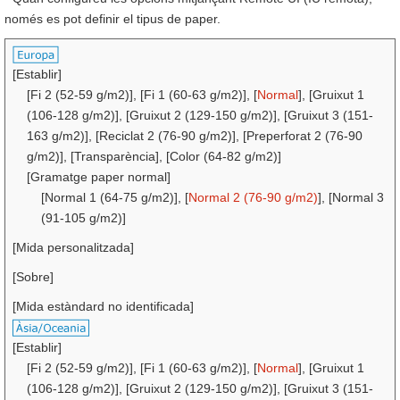
només es pot definir el tipus de paper.
[Establir]
[Fi 2 (52-59 g/m2)], [Fi 1 (60-63 g/m2)], [
Normal
], [Gruixut 1
(106-128 g/m2)], [Gruixut 2 (129-150 g/m2)], [Gruixut 3 (151-
163 g/m2)], [Reciclat 2 (76-90 g/m2)], [Preperforat 2 (76-90
g/m2)], [Transparència], [Color (64-82 g/m2)]
[Gramatge paper normal]
[Normal 1 (64-75 g/m2)], [
Normal 2 (76-90 g/m2)
], [Normal 3
(91-105 g/m2)]
[Mida personalitzada]
[Sobre]
[Mida estàndard no identificada]
[Establir]
[Fi 2 (52-59 g/m2)], [Fi 1 (60-63 g/m2)], [
Normal
], [Gruixut 1
(106-128 g/m2)], [Gruixut 2 (129-150 g/m2)], [Gruixut 3 (151-