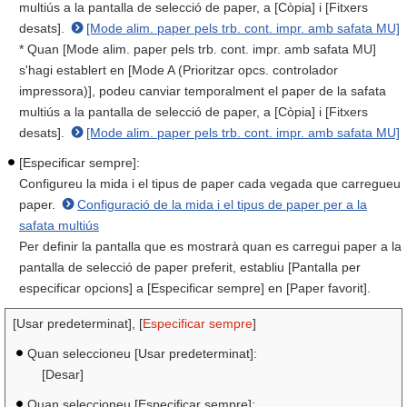
multiús a la pantalla de selecció de paper, a [Còpia] i [Fitxers
desats].
[Mode alim. paper pels trb. cont. impr. amb safata MU]
* Quan [Mode alim. paper pels trb. cont. impr. amb safata MU]
s'hagi establert en [Mode A (Prioritzar opcs. controlador
impressora)], podeu canviar temporalment el paper de la safata
multiús a la pantalla de selecció de paper, a [Còpia] i [Fitxers
desats].
[Mode alim. paper pels trb. cont. impr. amb safata MU]
[Especificar sempre]:
Configureu la mida i el tipus de paper cada vegada que carregueu
paper.
Configuració de la mida i el tipus de paper per a la
safata multiús
Per definir la pantalla que es mostrarà quan es carregui paper a la
pantalla de selecció de paper preferit, establiu [Pantalla per
especificar opcions] a [Especificar sempre] en [Paper favorit].
[Usar predeterminat], [
Especificar sempre
]
Quan seleccioneu [Usar predeterminat]:
[Desar]
Quan seleccioneu [Especificar sempre]: