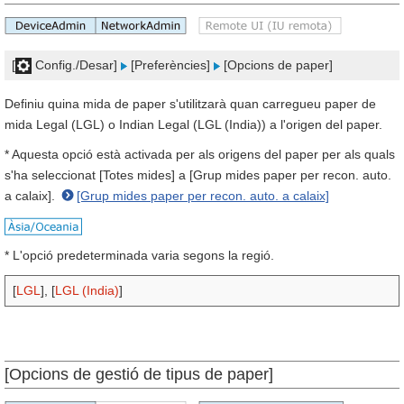
[
Config./Desar]
[Preferències]
[Opcions de paper]
Definiu quina mida de paper s'utilitzarà quan carregueu paper de
mida Legal (LGL) o Indian Legal (LGL (India)) a l'origen del paper.
* Aquesta opció està activada per als origens del paper per als quals
s'ha seleccionat [Totes mides] a [Grup mides paper per recon. auto.
a calaix].
[Grup mides paper per recon. auto. a calaix]
* L'opció predeterminada varia segons la regió.
[
LGL
], [
LGL (India)
]
[Opcions de gestió de tipus de paper]