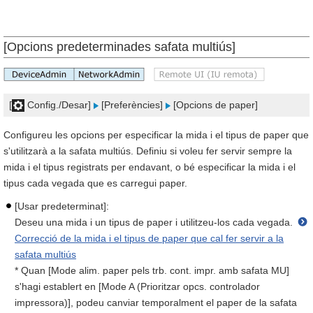
[Opcions predeterminades safata multiús]
[
Config./Desar]
[Preferències]
[Opcions de paper]
Configureu les opcions per especificar la mida i el tipus de paper que
s'utilitzarà a la safata multiús. Definiu si voleu fer servir sempre la
mida i el tipus registrats per endavant, o bé especificar la mida i el
tipus cada vegada que es carregui paper.
[Usar predeterminat]:
Deseu una mida i un tipus de paper i utilitzeu-los cada vegada.
Correcció de la mida i el tipus de paper que cal fer servir a la
safata multiús
* Quan [Mode alim. paper pels trb. cont. impr. amb safata MU]
s'hagi establert en [Mode A (Prioritzar opcs. controlador
impressora)], podeu canviar temporalment el paper de la safata