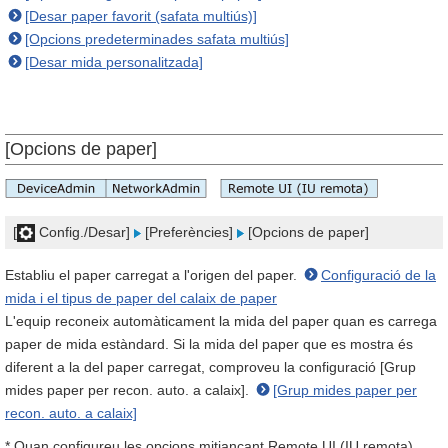
[Desar paper favorit (safata multiús)]
[Opcions predeterminades safata multiús]
[Desar mida personalitzada]
[Opcions de paper]
[
Config./Desar]
[Preferències]
[Opcions de paper]
Establiu el paper carregat a l'origen del paper.
Configuració de la
mida i el tipus de paper del calaix de paper
L'equip reconeix automàticament la mida del paper quan es carrega
paper de mida estàndard. Si la mida del paper que es mostra és
diferent a la del paper carregat, comproveu la configuració [Grup
mides paper per recon. auto. a calaix].
[Grup mides paper per
recon. auto. a calaix]
* Quan configureu les opcions mitjançant Remote UI (IU remota),