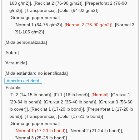
163 g/m2)], [Reciclat 2 (76-90 g/m2)], [Preperforat 2 (76-90
g/m2)], [Transparència], [Color (64-82 g/m2)]
[Gramatge paper normal]
[Normal 1 (64-75 g/m2)], [
Normal 2 (76-90 g/m2)
], [Normal 3
(91-105 g/m2)]
[Mida personalitzada]
[Sobre]
[Altra mida]
[Mida estàndard no identificada]
[Establir]
[Fi 2 (14-15 lb bond)], [Fi 1 (16 lb bond)], [
Normal
], [Gruixut 1
(29-34 lb bond)], [Gruixut 2 (35-40 lb bond)], [Gruixut 3 (56-60
lb cover)], [Reciclat 1 (17-20 lb bond)], [Preperforat 1 (17-20 lb
bond)], [Transparència], [Color (17-21 lb bond)]
[Gramatge paper normal]
[
Normal 1 (17-20 lb bond)
], [Normal 2 (21-24 lb bond)],
[Normal 3 (25-28 lb bond)]