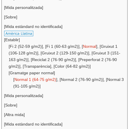
[Mida personalitzada]
[Sobre]
[Mida estàndard no identificada]
[Establir]
[Fi 2 (52-59 g/m2)], [Fi 1 (60-63 g/m2)], [
Normal
], [Gruixut 1
(106-128 g/m2)], [Gruixut 2 (129-150 g/m2)], [Gruixut 3 (151-
163 g/m2)], [Reciclat 2 (76-90 g/m2)], [Preperforat 2 (76-90
g/m2)], [Transparència], [Color (64-82 g/m2)]
[Gramatge paper normal]
[
Normal 1 (64-75 g/m2)
], [Normal 2 (76-90 g/m2)], [Normal 3
(91-105 g/m2)]
[Mida personalitzada]
[Sobre]
[Altra mida]
[Mida estàndard no identificada]