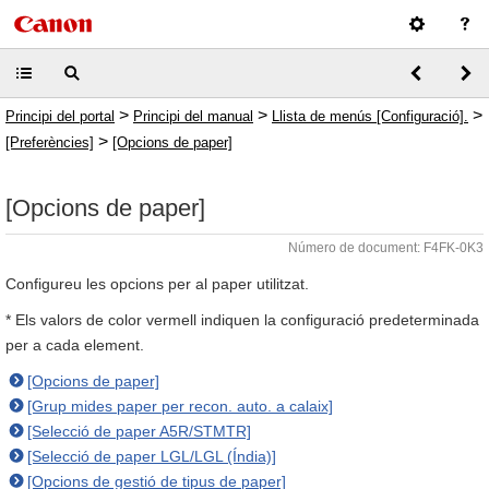
>
>
>
Principi del portal
Principi del manual
Llista de menús [Configuració].
>
[Preferències]
[Opcions de paper]
[Opcions de paper]
Número de document: F4FK-0K3
Configureu les opcions per al paper utilitzat.
* Els valors de color vermell indiquen la configuració predeterminada
per a cada element.
[Opcions de paper]
[Grup mides paper per recon. auto. a calaix]
[Selecció de paper A5R/STMTR]
[Selecció de paper LGL/LGL (Índia)]
[Opcions de gestió de tipus de paper]