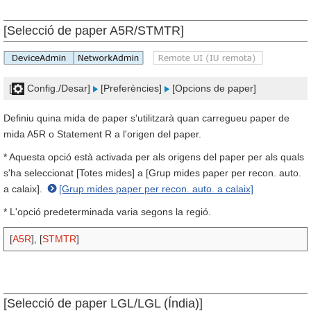
[Selecció de paper A5R/STMTR]
[
Config./Desar]
[Preferències]
[Opcions de paper]
Definiu quina mida de paper s'utilitzarà quan carregueu paper de
mida A5R o Statement R a l'origen del paper.
* Aquesta opció està activada per als origens del paper per als quals
s'ha seleccionat [Totes mides] a [Grup mides paper per recon. auto.
a calaix].
[Grup mides paper per recon. auto. a calaix]
* L'opció predeterminada varia segons la regió.
[
A5R
], [
STMTR
]
[Selecció de paper LGL/LGL (Índia)]