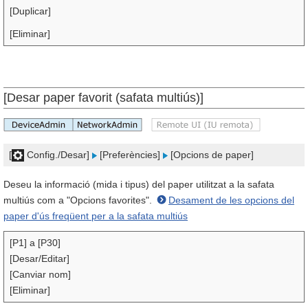
[Duplicar]
[Eliminar]
[Desar paper favorit (safata multiús)]
[
Config./Desar]
[Preferències]
[Opcions de paper]
Deseu la informació (mida i tipus) del paper utilitzat a la safata
multiús com a "Opcions favorites".
Desament de les opcions del
paper d'ús freqüent per a la safata multiús
[P1] a [P30]
[Desar/Editar]
[Canviar nom]
[Eliminar]