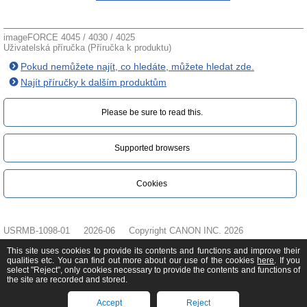
imageFORCE 4045 / 4030 / 4025
Uživatelská příručka (Příručka k produktu)
Pokud nemůžete najít, co hledáte, můžete hledat zde.
Najít příručky k dalším produktům
Please be sure to read this.‎
Supported browsers
Cookies
USRMB-1098-01
2026-06
Copyright CANON INC. 2026
This site uses cookies to provide its contents and functions and improve their
qualities etc. You can find out more about our use of the cookies
here
. If you
select "Reject", only cookies necessary to provide the contents and functions of
the site are recorded and stored.
Accept
Reject