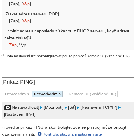
[Zap], [
Vyp
]
[Získat adresu serveru POP]
[Zap], [
Vyp
]
[Uvolnit adresu naposledy získanou z DHCP serveru, když adresu
*1
nelze získat]
Zap
, Vyp
*1
Toto nastavení lze nakonfigurovat pouze pomocí Remote UI (Vzdálené UR).
[Příkaz PING]
[
Nastav./Uložit]
[Možnosti]
[Síť]
[Nastavení TCP/IP]
[Nastavení IPv4]
Proveďte příkaz PING a zkontrolujte, zda se přístroj může připojit
k zařízením v síti.
Kontrola stavu a nastavení sítě