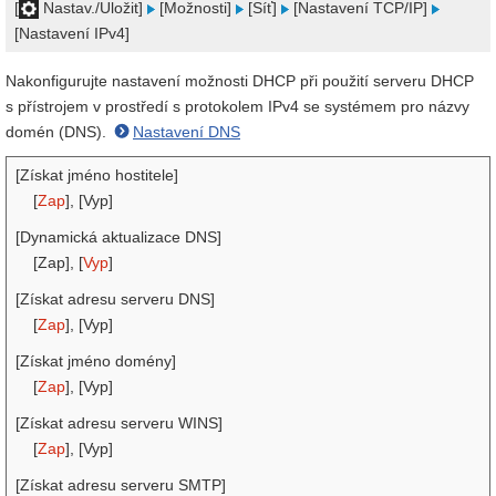
[
Nastav./Uložit]
[Možnosti]
[Síť]
[Nastavení TCP/IP]
[Nastavení IPv4]
Nakonfigurujte nastavení možnosti DHCP při použití serveru DHCP
s přístrojem v prostředí s protokolem IPv4 se systémem pro názvy
domén (DNS).
Nastavení DNS
[Získat jméno hostitele]
[
Zap
], [Vyp]
[Dynamická aktualizace DNS]
[Zap], [
Vyp
]
[Získat adresu serveru DNS]
[
Zap
], [Vyp]
[Získat jméno domény]
[
Zap
], [Vyp]
[Získat adresu serveru WINS]
[
Zap
], [Vyp]
[Získat adresu serveru SMTP]