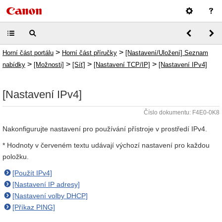
>
>
Horní část portálu
Horní část příručky
[Nastavení/Uložení] Seznam
>
>
>
>
nabídky
[Možnosti]
[Síť]
[Nastavení TCP/IP]
[Nastavení IPv4]
[Nastavení IPv4]
Číslo dokumentu: F4E0-0K8
Nakonfigurujte nastavení pro používání přístroje v prostředí IPv4.
* Hodnoty v červeném textu udávají výchozí nastavení pro každou
položku.
[Použít IPv4]
[Nastavení IP adresy]
[Nastavení volby DHCP]
[Příkaz PING]