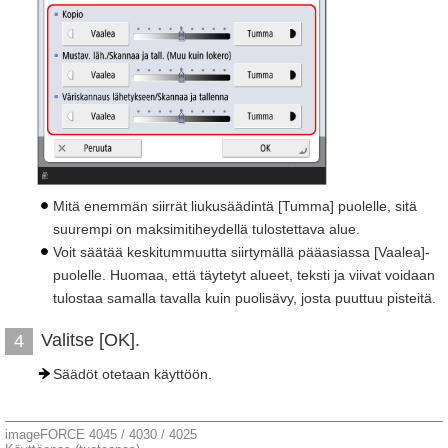
Mitä enemmän siirrät liukusäädintä [Tumma] puolelle, sitä
suurempi on maksimitiheydellä tulostettava alue.
Voit säätää keskitummuutta siirtymällä pääasiassa [Vaalea]-
puolelle. Huomaa, että täytetyt alueet, teksti ja viivat voidaan
tulostaa samalla tavalla kuin puolisävy, josta puuttuu pisteitä.
Valitse [OK].
4
Säädöt otetaan käyttöön.
imageFORCE 4045 / 4030 / 4025