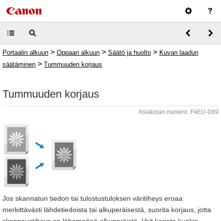
>
>
>
Portaalin alkuun
Oppaan alkuun
Säätö ja huolto
Kuvan laadun
>
säätäminen
Tummuuden korjaus
Tummuuden korjaus
Asiakirjan numero: F4EU-0X9
Jos skannatun tiedon tai tulostustuloksen väritiheys eroaa
merkittävästi lähdetiedoista tai alkuperäisestä, suorita korjaus, jotta