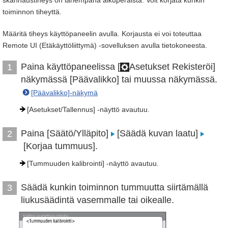
skannaustiheys on lähempänä alkuperäistä. Voit korjata kunkin
toiminnon tiheyttä.
Määritä tiheys käyttöpaneelin avulla. Korjausta ei voi toteuttaa
Remote UI (Etäkäyttöliittymä) -sovelluksen avulla tietokoneesta.
Paina käyttöpaneelissa [
Asetukset Rekisteröi]
1
näkymässä [Päävalikko] tai muussa näkymässä.
[Päävalikko]-näkymä
[Asetukset/Tallennus] -näyttö avautuu.
Paina [Säätö/Ylläpito]
[Säädä kuvan laatu]
2
[Korjaa tummuus].
[Tummuuden kalibrointi] -näyttö avautuu.
Säädä kunkin toiminnon tummuutta siirtämällä
3
liukusäädintä vasemmalle tai oikealle.