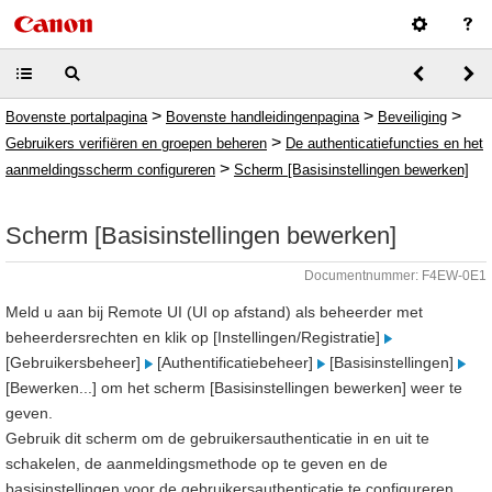
>
>
>
Bovenste portalpagina
Bovenste handleidingenpagina
Beveiliging
>
Gebruikers verifiëren en groepen beheren
De authenticatiefuncties en het
>
aanmeldingsscherm configureren
Scherm [Basisinstellingen bewerken]
Scherm [Basisinstellingen bewerken]
Documentnummer: F4EW-0E1
Meld u aan bij Remote UI (UI op afstand) als beheerder met
beheerdersrechten en klik op [Instellingen/Registratie]
[Gebruikersbeheer]
[Authentificatiebeheer]
[Basisinstellingen]
[Bewerken...] om het scherm [Basisinstellingen bewerken] weer te
geven.
Gebruik dit scherm om de gebruikersauthenticatie in en uit te
schakelen, de aanmeldingsmethode op te geven en de
basisinstellingen voor de gebruikersauthenticatie te configureren.