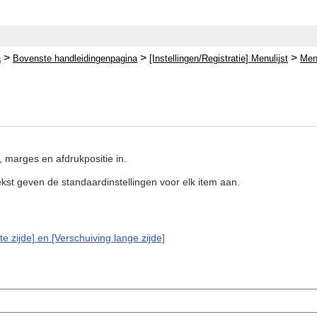
>
>
>
a
Bovenste handleidingenpagina
[Instellingen/Registratie] Menulijst
Menu
e, marges en afdrukpositie in.
kst geven de standaardinstellingen voor elk item aan.
te zijde] en [Verschuiving lange zijde]