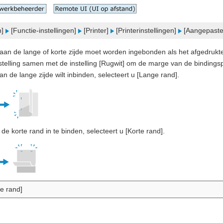
n]
[Functie-instellingen]
[Printer]
[Printerinstellingen]
[Aangepaste 
er aan de lange of korte zijde moet worden ingebonden als het afgedru
stelling samen met de instelling [Rugwit] om de marge van de bindings
an de lange zijde wilt inbinden, selecteert u [Lange rand].
de korte rand in te binden, selecteert u [Korte rand].
te rand]