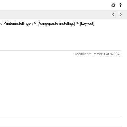
>
>
 Printerinstellingen
[Aangepaste instellng.]
[Lay-out]
Documentnummer: F4EW-0SC