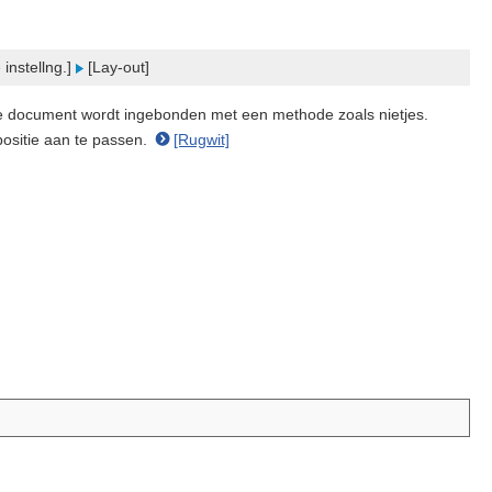
instellng.]
[Lay-out]
kte document wordt ingebonden met een methode zoals nietjes.
positie aan te passen.
[Rugwit]