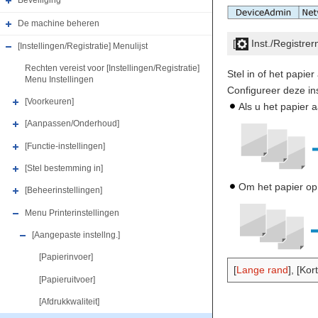
Beveiliging
De machine beheren
[
Inst./Registrer
[Instellingen/Registratie] Menulijst
Rechten vereist voor [Instellingen/Registratie]
Stel in of het papi
Menu Instellingen
Configureer deze in
[Voorkeuren]
Als u het papier a
[Aanpassen/Onderhoud]
[Functie-instellingen]
[Stel bestemming in]
Om het papier op 
[Beheerinstellingen]
Menu Printerinstellingen
[Aangepaste instellng.]
[Papierinvoer]
[
Lange rand
], [Kor
[Papieruitvoer]
[Afdrukkwaliteit]