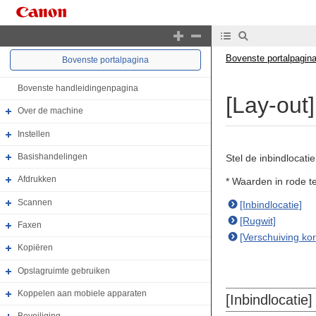
Bovenste portalpagin
Bovenste portalpagina
Bovenste handleidingenpagina
[Lay-out]
Over de machine
Instellen
Basishandelingen
Stel de inbindlocati
Afdrukken
* Waarden in rode te
Scannen
[Inbindlocatie]
[Rugwit]
Faxen
[Verschuiving kor
Kopiëren
Opslagruimte gebruiken
Koppelen aan mobiele apparaten
[Inbindlocatie]