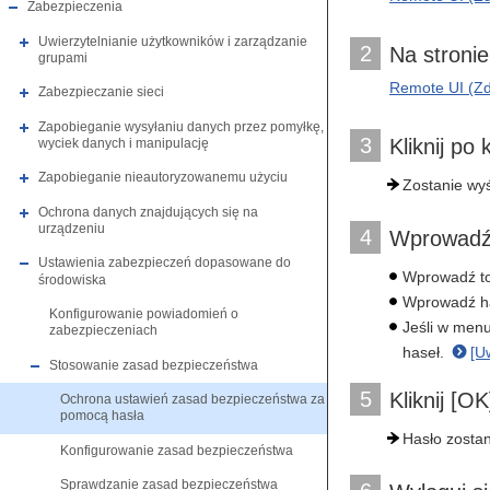
Zabezpieczenia
Uwierzytelnianie użytkowników i zarządzanie
2
Na stronie
grupami
Remote UI (Zda
Zabezpieczanie sieci
Zapobieganie wysyłaniu danych przez pomyłkę,
3
Kliknij po
wyciek danych i manipulację
Zapobieganie nieautoryzowanemu użyciu
Zostanie wyś
Ochrona danych znajdujących się na
urządzeniu
4
Wprowadź 
Ustawienia zabezpieczeń dopasowane do
Wprowadź to 
środowiska
Wprowadź ha
Konfigurowanie powiadomień o
Jeśli w men
zabezpieczeniach
haseł.
[Uw
Stosowanie zasad bezpieczeństwa
5
Kliknij [O
Ochrona ustawień zasad bezpieczeństwa za
pomocą hasła
Hasło zostan
Konfigurowanie zasad bezpieczeństwa
Sprawdzanie zasad bezpieczeństwa