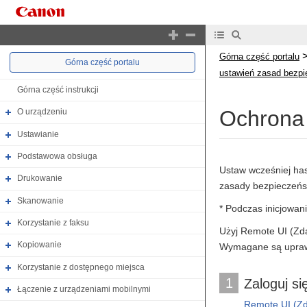
Górna część portalu
Górna część portalu
ustawień zasad bezp
Górna część instrukcji
Ochrona 
O urządzeniu
Ustawianie
Podstawowa obsługa
Ustaw wcześniej has
Drukowanie
zasady bezpieczeńs
Skanowanie
* Podczas inicjowan
Korzystanie z faksu
Użyj Remote UI (Zda
Kopiowanie
Wymagane są uprawn
Korzystanie z dostępnego miejsca
1
Zaloguj si
Łączenie z urządzeniami mobilnymi
Remote UI (Zda