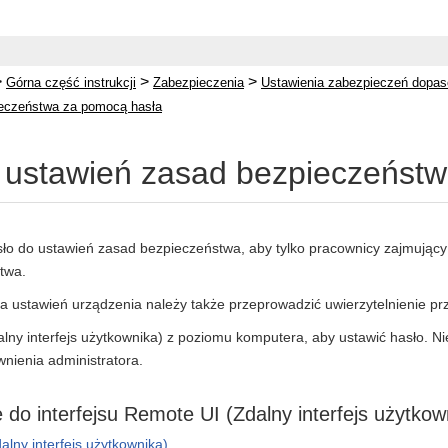
>
>
>
Górna część instrukcji
Zabezpieczenia
Ustawienia zabezpieczeń dopa
ieczeństwa za pomocą hasła
ustawień zasad bezpieczeństw
ło do ustawień zasad bezpieczeństwa, aby tylko pracownicy zajmujący
twa.
ia ustawień urządzenia należy także przeprowadzić uwierzytelnienie pr
lny interfejs użytkownika) z poziomu komputera, aby ustawić hasło. N
ienia administratora.
ę do interfejsu Remote UI (Zdalny interfejs użytkow
lny interfejs użytkownika)