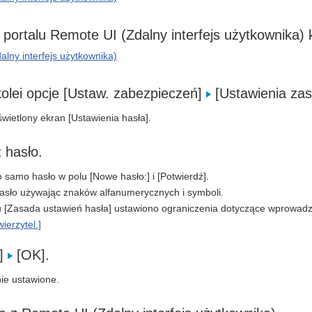
 portalu Remote UI (Zdalny interfejs użytkownika) k
lny interfejs użytkownika)
 kolei opcje [Ustaw. zabezpieczeń]
[Ustawienia za
wietlony ekran [Ustawienia hasła].
hasło.
samo hasło w polu [Nowe hasło:] i [Potwierdź].
sło używając znaków alfanumerycznych i symboli.
u [Zasada ustawień hasła] ustawiono ograniczenia dotyczące wprowa
ierzytel.]
K]
[OK].
ie ustawione.