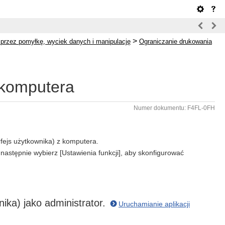
>
przez pomyłkę, wyciek danych i manipulację
Ograniczanie drukowania
 komputera
Numer dokumentu: F4FL-0FH
fejs użytkownika) z komputera.
 następnie wybierz [Ustawienia funkcji], aby skonfigurować
nika) jako administrator.
Uruchamianie aplikacji