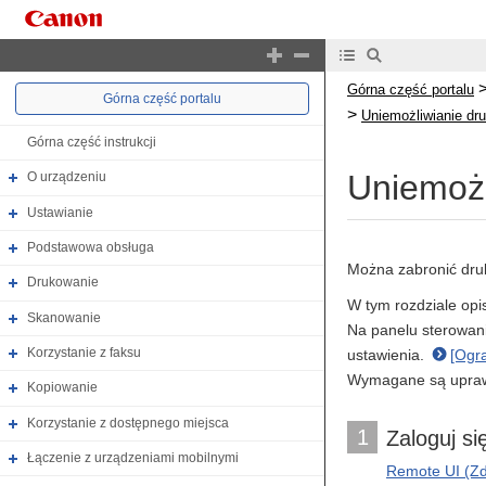
Górna część portalu
Górna część portalu
>
Uniemożliwianie dr
Górna część instrukcji
Uniemożl
O urządzeniu
Ustawianie
Podstawowa obsługa
Można zabronić dru
Drukowanie
W tym rozdziale opi
Skanowanie
Na panelu sterowani
Korzystanie z faksu
ustawienia.
[Ogra
Wymagane są uprawn
Kopiowanie
Korzystanie z dostępnego miejsca
1
Zaloguj si
Łączenie z urządzeniami mobilnymi
Remote UI (Zda