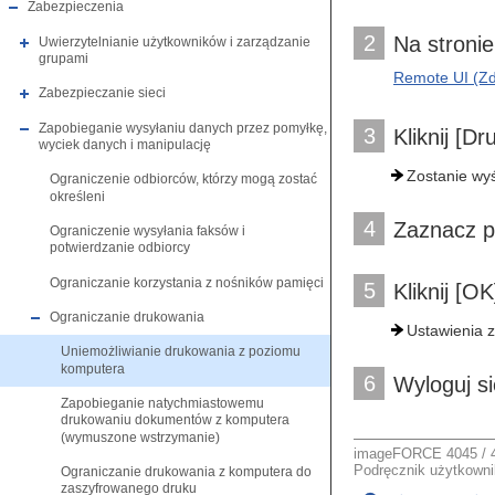
Zabezpieczenia
2
Na stronie
Uwierzytelnianie użytkowników i zarządzanie
grupami
Remote UI (Zda
Zabezpieczanie sieci
Zapobieganie wysyłaniu danych przez pomyłkę,
3
Kliknij [D
wyciek danych i manipulację
Zostanie wyś
Ograniczenie odbiorców, którzy mogą zostać
określeni
4
Zaznacz p
Ograniczenie wysyłania faksów i
potwierdzanie odbiorcy
Ograniczanie korzystania z nośników pamięci
5
Kliknij [OK
Ograniczanie drukowania
Ustawienia 
Uniemożliwianie drukowania z poziomu
komputera
6
Wyloguj si
Zapobieganie natychmiastowemu
drukowaniu dokumentów z komputera
(wymuszone wstrzymanie)
imageFORCE 4045 / 4
Podręcznik użytkownik
Ograniczanie drukowania z komputera do
zaszyfrowanego druku