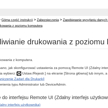
>
>
>
Górna część instrukcji
Zabezpieczenia
Zapobieganie wysyłaniu danych 
ukowania z poziomu komputera
iwianie drukowania z poziomu
kowania z komputera.
sano, jak skonfigurować ustawienia za pomocą Remote UI (Zdalny inter
a wybierz [
Ustaw./Rejestr.] na ekranie [Strona główna] lub innym, a
niczenie Zadań dla Drukarki]
ienia typu Administrator lub DeviceAdmin.
ę do interfejsu Remote UI (Zdalny interfejs użytkow
lny interfejs użytkownika)