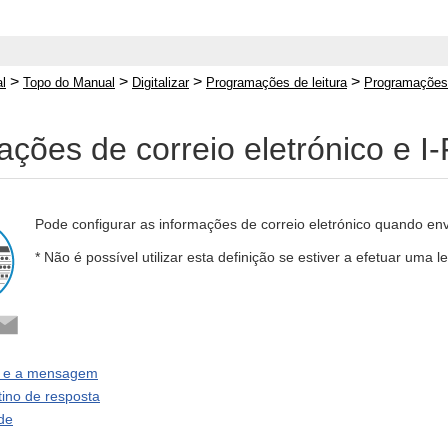
>
>
>
>
l
Topo do Manual
Digitalizar
Programações de leitura
Programações d
ções de correio eletrónico e I
Pode configurar as informações de correio eletrónico quando envi
* Não é possível utilizar esta definição se estiver a efetuar uma le
to e a mensagem
tino de resposta
ade