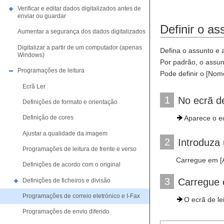
Verificar e editar dados digitalizados antes de
enviar ou guardar
Definir o a
Aumentar a segurança dos dados digitalizados
Digitalizar a partir de um computador (apenas
Defina o assunto e 
Windows)
Por padrão, o assu
Programações de leitura
Pode definir o [Nom
Ecrã Ler
1
No ecrã d
Definições de formato e orientação
Aparece o e
Definição de cores
Ajustar a qualidade da imagem
2
Introduza
Programações de leitura de frente e verso
Carregue em [A
Definições de acordo com o original
3
Carregue
Definições de ficheiros e divisão
Programações de correio eletrónico e I-Fax
O ecrã de le
Programações de envio diferido