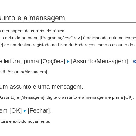
ssunto e a mensagem
a mensagem de correio eletrónico.
nto definido no menu [Programações/Grav.] é adicionado automaticam
e] de um destino registado no Livro de Endereços como o assunto do 
e leitura, prima [Opções]
[Assunto/Mensagem].
crã [Assunto/Mensagem].
 um assunto e uma mensagem.
ssunto] e [Mensagem], digite o assunto e a mensagem e prima [OK].
 em [OK]
[Fechar].
itura é exibido novamente.