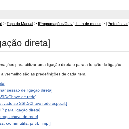
>
>
>
l
Topo do Manual
[Programações/Grav.] Lista de menus
[Preferências
gação direta]
mações para utilizar uma ligação direta e para a função de ligação.
o a vermelho são as predefinições de cada item.
eta]
nar sessão de ligação direta]
SID/Chave de rede]
tivado se SSID/Chave rede especif.]
IP para ligação direta]
progs chave de rede]
s. c/o nm utiliz. p/ trb. imp.]