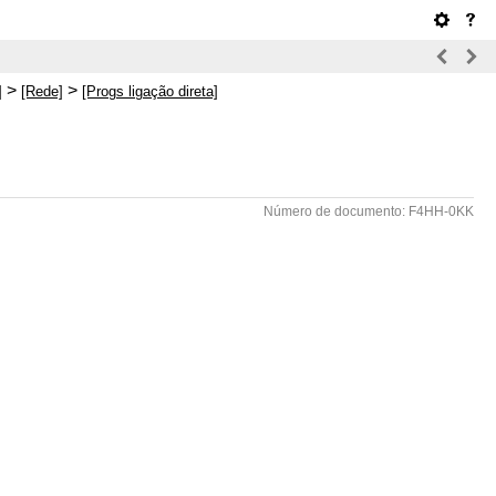
>
>
]
[Rede]
[Progs ligação direta]
Número de documento: F4HH-0KK