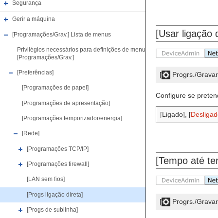
Segurança
Gerir a máquina
[Usar ligação d
[Programações/Grav.] Lista de menus
Privilégios necessários para definições de menu
[Programações/Grav.]
[Preferências]
[
Progrs./Grava
[Programações de papel]
Configure se pretend
[Programações de apresentação]
[Ligado], [
Desligad
[Programações temporizador/energia]
[Rede]
[Programações TCP/IP]
[Tempo até ter
[Programações firewall]
[LAN sem fios]
[Progs ligação direta]
[
Progrs./Grava
[Progs de sublinha]