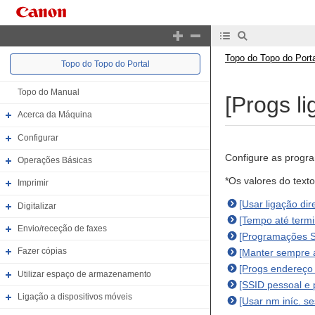
Topo do Topo do Porta
Topo do Topo do Portal
Topo do Manual
[Progs li
Acerca da Máquina
Configurar
Configure as progra
Operações Básicas
*Os valores do text
Imprimir
[Usar ligação dir
Digitalizar
[Tempo até termi
Envio/receção de faxes
[Programações S
Fazer cópias
[Manter sempre a
[Progs endereço 
Utilizar espaço de armazenamento
[SSID pessoal e 
Ligação a dispositivos móveis
[Usar nm iníc. ses