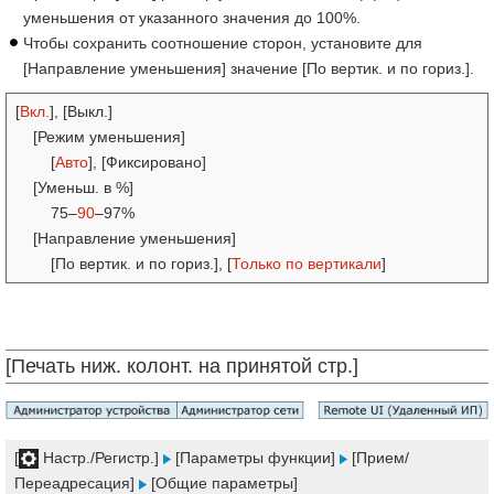
уменьшения от указанного значения до 100%.
Чтобы сохранить соотношение сторон, установите для
[Направление уменьшения] значение [По вертик. и по гориз.].
[
Вкл.
], [Выкл.]
[Режим уменьшения]
[
Авто
], [Фиксировано]
[Уменьш. в %]
75–
90
–97%
[Направление уменьшения]
[По вертик. и по гориз.], [
Только по вертикали
]
[Печать ниж. колонт. на принятой стр.]
[
Настр./Регистр.]
[Параметры функции]
[Прием/
Переадресация]
[Общие параметры]