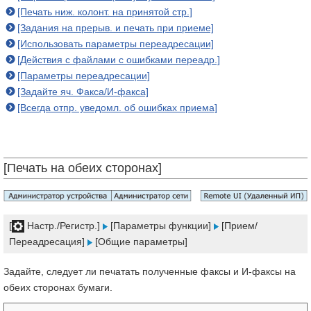
[Печать ниж. колонт. на принятой стр.]
[Задания на прерыв. и печать при приеме]
[Использовать параметры переадресации]
[Действия с файлами с ошибками переадр.]
[Параметры переадресации]
[Задайте яч. Факса/И-факса]
[Всегда отпр. уведомл. об ошибках приема]
[Печать на обеих сторонах]
[
Настр./Регистр.]
[Параметры функции]
[Прием/
Переадресация]
[Общие параметры]
Задайте, следует ли печатать полученные факсы и И-факсы на
обеих сторонах бумаги.