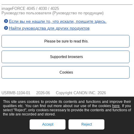
imageFORCE 4045 / 4030 / 4025
Руководство пользователя (Руководство по продукции)
Если вы не нашли то, что искали, поищите здесь.
Найти руководства для других продуктов
Please be sure to read this.‎
Supported browsers
Cookies
USRMB-1104-01
2026-06
Copyright CANON INC. 2026
This site uses cookies to provide its contents and functions and improve their
qualities etc. You can find out more about our use of the cookies
here
. If you
select "Reject", only cookies necessary to provide the contents and functions of
the site are recorded and stored.
Accept
Reject