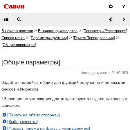
>
>
В начало портала
В начало руководства
[Параметры/Регистрация]
>
>
>
Список меню
[Параметры функции]
[Прием/Переадресация]
[Общие параметры]
[Общие параметры]
Номер документа: F4HC-0R1
Задайте настройки, общие для функций получения и пересылки
факсов и И-факсов.
* Значения по умолчанию для каждого пункта выделены красным
шрифтом.
[Печать на обеих сторонах]
[Выбор кассеты]
[Формат приема по факсу с уменьшением]