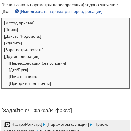
[Использовать параметры переадресации] задано значение
[Вкл.].
[Использовать параметры переадресации]
[Метод приема]
[Поиск]
[Действ./Недейств.]
[Удалить]
[Зарегистри- ровать]
[Другие операции]
[Переадресация без условий]
[Дтл/Првк]
[Печать списка]
[Приоритет эл. почты]
[Задайте яч. Факса/И-факса]
[
Настр./Регистр.]
[Параметры функции]
[Прием/