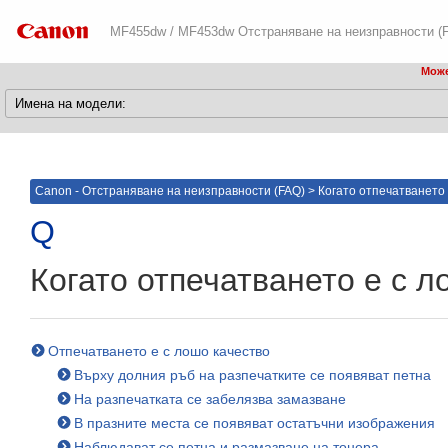
MF455dw / MF453dw Отстраняване на неизправности (
Може
Canon - Отстраняване на неизправности (FAQ)
>
Когато отпечатването 
Когато отпечатването е с л
Отпечатването е с лошо качество
Върху долния ръб на разпечатките се появяват петна
На разпечатката се забелязва замазване
В празните места се появяват остатъчни изображения
Наблюдават се петна и размазване на тонера