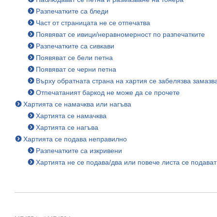
Разпечатките са бледи
Част от страницата не се отпечатва
Появяват се ивици/неравномерност по разпечатките
Разпечатките са сивкави
Появяват се бели петна
Появяват се черни петна
Върху обратната страна на хартия се забелязва замазв
Отпечатаният баркод не може да се прочете
Хартията се намачква или нагъва
Хартията се намачква
Хартията се нагъва
Хартията се подава неправилно
Разпечатките са изкривени
Хартията не се подава/два или повече листа се подава