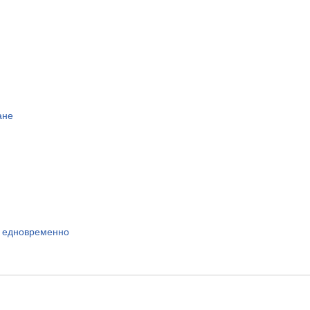
ане
т едновременно