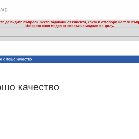
FAQ)
те да видите въпроси, често задавани от клиенти, както и отговори на тези въп
Изберете своя модел от списъка с модели по-долу.
е с лошо качество
ошо качество