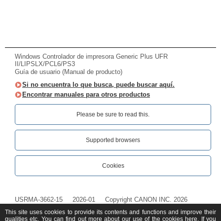
Windows Controlador de impresora Generic Plus UFR
II/LIPSLX/PCL6/PS3
Guía de usuario (Manual de producto)
Si no encuentra lo que busca, puede buscar aquí.
Encontrar manuales para otros productos
Please be sure to read this.‎
Supported browsers
Cookies
USRMA-3662-15
2026-01
Copyright CANON INC. 2026
This site uses cookies to provide its contents and functions and improve their
qualities etc. You can find out more about our use of the cookies
here
. If you