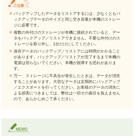
バックアップしたデータをリストアするには、少なくともバ
ックアップデータのサイズと同じ空き容量が本機のストレー
ジに必要です。
複数の外付けのストレージが本機に接続されていると、デー
タをバックアップ／リストアできません。不要な外付けのス
トレージを取り外し、1台だけにしてください。
保存データのバックアップ／リストアには時間がかかること
があります。バックアップ／リストアが完了するまで本機の
電源は切らないでください。本機が故障する恐れがありま
す。
万一、ストレージに不具合が発生したときは、データが消失
することがあります。大切なデータは定期的にバックアップ
／エクスポートを行ってください。お客様のデータの消失に
よる損害につきましては、弊社は一切その責任を負えません
ので、あらかじめご了承ください。