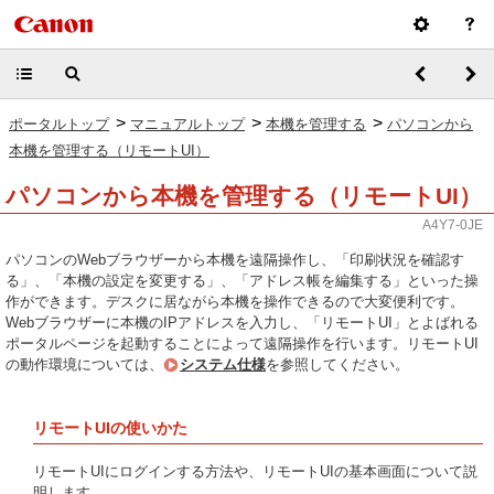
>
>
>
ポータルトップ
マニュアルトップ
本機を管理する
パソコンから
本機を管理する（リモートUI）
パソコンから本機を管理する（リモートUI）
A4Y7-0JE
パソコンのWebブラウザーから本機を遠隔操作し、「印刷状況を確認す
る」、「本機の設定を変更する」、「アドレス帳を編集する」といった操
作ができます。デスクに居ながら本機を操作できるので大変便利です。
Webブラウザーに本機のIPアドレスを入力し、「リモートUI」とよばれる
ポータルページを起動することによって遠隔操作を行います。リモートUI
の動作環境については、
システム仕様
を参照してください。
リモートUIの使いかた
リモートUIにログインする方法や、リモートUIの基本画面について説
明します。