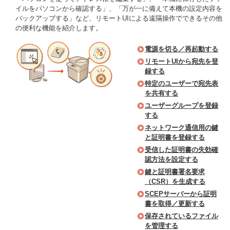
イルをパソコンから確認する」、「万が一に備えて本機の設定内容を
バックアップする」など、リモートUIによる遠隔操作でできるその他
の便利な機能を紹介します。
電源を切る／再起動する
リモートUIから宛先を登
録する
特定のユーザーで宛先表
を共有する
ユーザーグループを登録
する
ネットワーク通信用の鍵
と証明書を登録する
受信した証明書の失効確
認方法を設定する
鍵と証明書署名要求
（CSR）を生成する
SCEPサーバーから証明
書を取得／更新する
保存されているファイル
を管理する