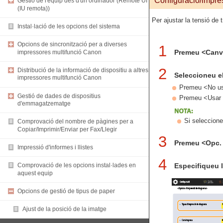
Configuració/impres
Gestió de l'equip des d'un ordinador (Remote UI
(IU remota))
Per ajustar la tensió de 
Instal·lació de les opcions del sistema
Opcions de sincronització per a diverses
1
Premeu <Canvia
impressores multifunció Canon
2
Distribució de la informació de dispositiu a altres
Seleccioneu el
impressores multifunció Canon
Premeu <No usar
Gestió de dades de dispositius
Premeu <Usar es
d'emmagatzematge
Si seleccione
Comprovació del nombre de pàgines per a
Copiar/Imprimir/Enviar per Fax/Llegir
3
Premeu <Opc. 
Impressió d'informes i llistes
4
Especifiqueu l
Comprovació de les opcions instal·lades en
aquest equip
Opcions de gestió de tipus de paper
Ajust de la posició de la imatge