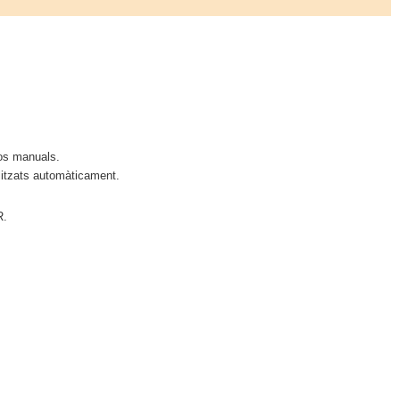
tos manuals.
alitzats automàticament.
R.