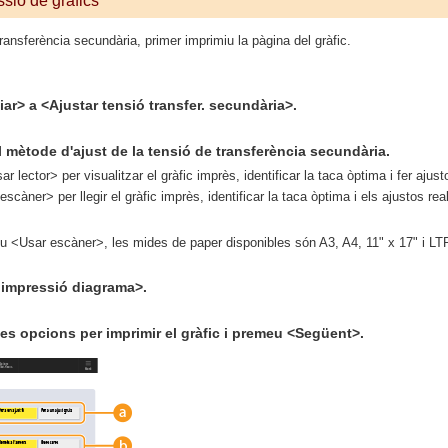
sió de gràfics
transferència secundària, primer imprimiu la pàgina del gràfic.
r> a <Ajustar tensió transfer. secundària>.
 mètode d'ajust de la tensió de transferència secundària.
 lector> per visualitzar el gràfic imprès, identificar la taca òptima i fer ajus
càner> per llegir el gràfic imprès, identificar la taca òptima i els ajustos re
u <Usar escàner>, les mides de paper disponibles són A3, A4, 11" x 17" i LT
impressió diagrama>.
es opcions per imprimir el gràfic i premeu <Següent>.