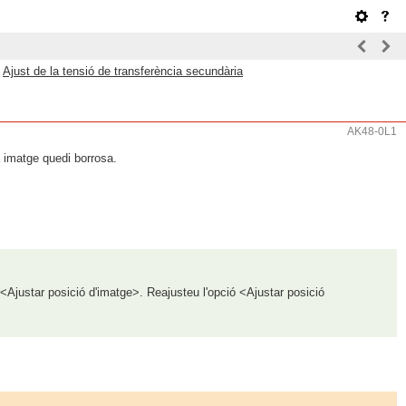
>
Ajust de la tensió de transferència secundària
AK48-0L1
a imatge quedi borrosa.
 <Ajustar posició d'imatge>. Reajusteu l'opció <Ajustar posició