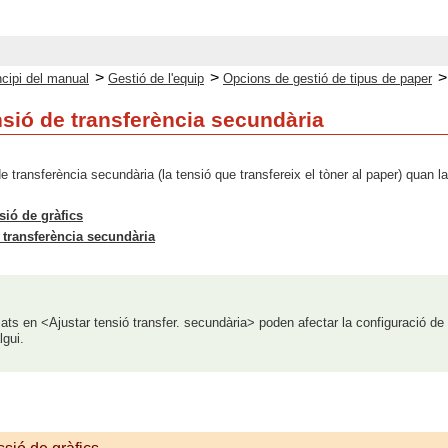
>
>
ncipi del manual
Gestió de l'equip
Opcions de gestió de tipus de paper
nsió de transferència secundària
e transferència secundària (la tensió que transfereix el tòner al paper) quan l
ió de gràfics
e transferència secundària
zats en <Ajustar tensió transfer. secundària> poden afectar la configuració de
gui.