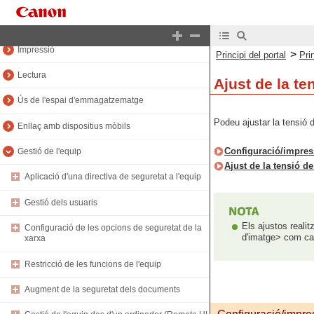
Enviament per fax
Impressió
>
Principi del portal
Pri
Lectura
Ajust de la te
Ús de l'espai d'emmagatzematge
Podeu ajustar la tensió d
Enllaç amb dispositius mòbils
Configuració/impress
Gestió de l'equip
Ajust de la tensió d
Aplicació d'una directiva de seguretat a l'equip
Gestió dels usuaris
Els ajustos realit
Configuració de les opcions de seguretat de la
d'imatge> com cal
xarxa
Restricció de les funcions de l'equip
Augment de la seguretat dels documents