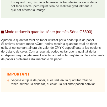
En aquest cas, disminuir la tensió de transferència secundària
pot tenir efecte, però l'ajust s'ha de realitzar gradualment ja
que pot afectar la imatge.
Mode reducció quantitat tòner (només Sèrie C5800)
Ajusteu la quantitat total de tòner utilitzat per a cada tipus de paper.
Si activeu aquest mode <On>, podeu reduir la quantitat total de tòner
utilitzat conservant alhora els valor de CMYK especificats a les opcions
de Balanç de color. Com a resultat, podeu evitar que la qualitat de la
imatge es vegi negativament afectada i reduir la freqüència d'encallaments
de paper i problemes d'alimentació de paper.
Segons el tipus de paper, si es redueix la quantitat total de
tòner utilitzat, la densitat, el color i la brillantor poden canviar.