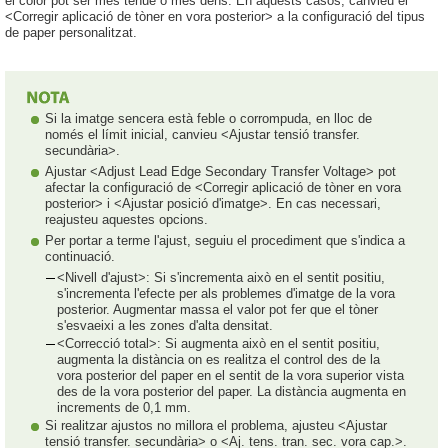
el color pot ser més tènue o més dens. En aquests casos, canvieu el
<Corregir aplicació de tòner en vora posterior> a la configuració del tipus
de paper personalitzat.
Si la imatge sencera està feble o corrompuda, en lloc de
només el límit inicial, canvieu <Ajustar tensió transfer.
secundària>.
Ajustar <Adjust Lead Edge Secondary Transfer Voltage> pot
afectar la configuració de <Corregir aplicació de tòner en vora
posterior> i <Ajustar posició d'imatge>. En cas necessari,
reajusteu aquestes opcions.
Per portar a terme l'ajust, seguiu el procediment que s'indica a
continuació.
<Nivell d'ajust>: Si s'incrementa això en el sentit positiu,
s'incrementa l'efecte per als problemes d'imatge de la vora
posterior. Augmentar massa el valor pot fer que el tòner
s'esvaeixi a les zones d'alta densitat.
<Correcció total>: Si augmenta això en el sentit positiu,
augmenta la distància on es realitza el control des de la
vora posterior del paper en el sentit de la vora superior vista
des de la vora posterior del paper. La distància augmenta en
increments de 0,1 mm.
Si realitzar ajustos no millora el problema, ajusteu <Ajustar
tensió transfer. secundària> o <Aj. tens. tran. sec. vora cap.>.