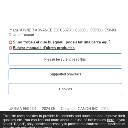
imageRUNNER ADVANCE DX C5870i / C5860i / C5850i / C5840i
Guia de l'usuari
Si no trobeu el que busqueu, podeu fer una cerca aquí.
Buscar manuals d’altres productes
Please be sure to read this.‎
Supported browsers
Cookies
USRMA-5501-04
2024-05
Copyright CANON INC. 2024
This site uses cookies to provide its contents and functions and improve their
qualities etc. You can find out more about our use of the cookies
here
. If you
select "Reject", only cookies necessary to provide the contents and functions of