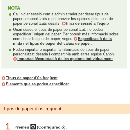
Cal iniciar sessió com a administrador per desar tipus de
paper personalitzats o per canviar les opcions dels tipus de
paper personalitzats desats.
Inici de sessió a l'equip
Quan deseu el tipus de paper personalitzat, no podeu
especificar l'origen del paper. Per obtenir més informació sobre
com desar l'origen del paper, vegeu
Especificació de la
mida i el tipus de paper del calaix de paper
.
Podeu importar o exportar la informació de tipus de paper
personalitzat desada i compartir-la amb altres equips Canon.
Importació/exportació de les opcions individualment
Tipus de paper d'ús freqüent
Elements que es poden especificar
Tipus de paper d'ús freqüent
1
Premeu
(Configuració)
.