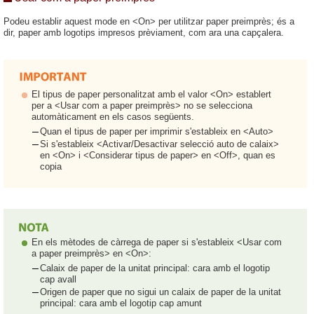
Podeu establir aquest mode en <On> per utilitzar paper preimprès; és a
dir, paper amb logotips impresos prèviament, com ara una capçalera.
El tipus de paper personalitzat amb el valor <On> establert
per a <Usar com a paper preimprès> no se selecciona
automàticament en els casos següents.
Quan el tipus de paper per imprimir s'estableix en <Auto>
Si s'estableix <Activar/Desactivar selecció auto de calaix>
en <On> i <Considerar tipus de paper> en <Off>, quan es
copia
En els mètodes de càrrega de paper si s'estableix <Usar com
a paper preimprès> en <On>:
Calaix de paper de la unitat principal: cara amb el logotip
cap avall
Origen de paper que no sigui un calaix de paper de la unitat
principal: cara amb el logotip cap amunt