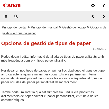
>
>
>
Principi del portal
Principi del manual
Gestió de l'equip
Opcions de
gestió de tipus de paper
Opcions de gestió de tipus de paper
AK48-0KY
Podeu desar i editar informació detallada de tipus de paper utilitzats amb
més freqüència com el <Tipus personalitzat>.
Per desar un nou tipus de paper, en primer lloc dupliqueu el tipus de paper
amb característiques similars per copiar tots els paràmetres interns
opcionals. Aquest procediment copia les opcions adequades al tipus de
paper nou des del paper personalitzat desat fàcilment.
També podeu millorar la qualitat d'impressió i reduir els problemes
d'alimentació de paper editant el paper personalitzat, en funció de les
característiques.