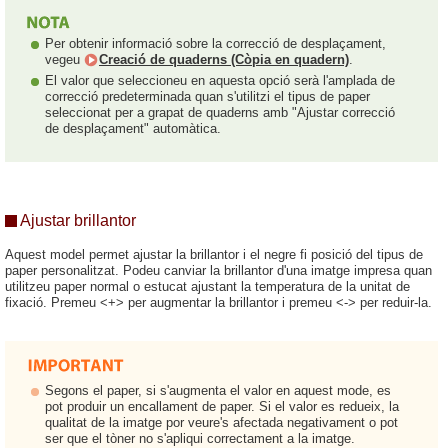
Per obtenir informació sobre la correcció de desplaçament,
vegeu
Creació de quaderns (Còpia en quadern)
.
El valor que seleccioneu en aquesta opció serà l'amplada de
correcció predeterminada quan s'utilitzi el tipus de paper
seleccionat per a grapat de quaderns amb "Ajustar correcció
de desplaçament" automàtica.
Ajustar brillantor
Aquest model permet ajustar la brillantor i el negre fi posició del tipus de
paper personalitzat. Podeu canviar la brillantor d'una imatge impresa quan
utilitzeu paper normal o estucat ajustant la temperatura de la unitat de
fixació. Premeu <+> per augmentar la brillantor i premeu <-> per reduir-la.
Segons el paper, si s'augmenta el valor en aquest mode, es
pot produir un encallament de paper. Si el valor es redueix, la
qualitat de la imatge por veure's afectada negativament o pot
ser que el tòner no s'apliqui correctament a la imatge.