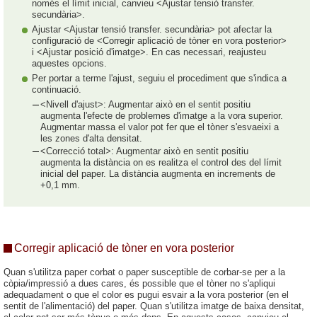
només el límit inicial, canvieu <Ajustar tensió transfer.
secundària>.
Ajustar <Ajustar tensió transfer. secundària> pot afectar la
configuració de <Corregir aplicació de tòner en vora posterior>
i <Ajustar posició d'imatge>. En cas necessari, reajusteu
aquestes opcions.
Per portar a terme l'ajust, seguiu el procediment que s'indica a
continuació.
<Nivell d'ajust>: Augmentar això en el sentit positiu
augmenta l'efecte de problemes d'imatge a la vora superior.
Augmentar massa el valor pot fer que el tòner s'esvaeixi a
les zones d'alta densitat.
<Correcció total>: Augmentar això en sentit positiu
augmenta la distància on es realitza el control des del límit
inicial del paper. La distància augmenta en increments de
+0,1 mm.
Corregir aplicació de tòner en vora posterior
Quan s'utilitza paper corbat o paper susceptible de corbar-se per a la
còpia/impressió a dues cares, és possible que el tòner no s'apliqui
adequadament o que el color es pugui esvair a la vora posterior (en el
sentit de l'alimentació) del paper. Quan s'utilitza imatge de baixa densitat,