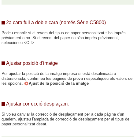
2a cara full a doble cara (només Sèrie C5800)
Podeu establir si el revers del tipus de paper personalitzat s'ha imprès
prèviament o no. Si el revers del paper no s'ha imprès prèviament,
seleccioneu <Off>.
Ajustar posició d'imatge
Per ajustar la posició de la imatge impresa si està desalineada o
distorsionada, confirmeu les pàgines de prova i especifiqueu els valors de
les opcions.
Ajust de la posició de la imatge
Ajustar correcció desplaçam.
Si voleu canviar la correcció de desplaçament per a cada pàgina d'un
quadern, ajusteu l'amplada de correcció de desplaçament per al tipus de
paper personalitzat desat.