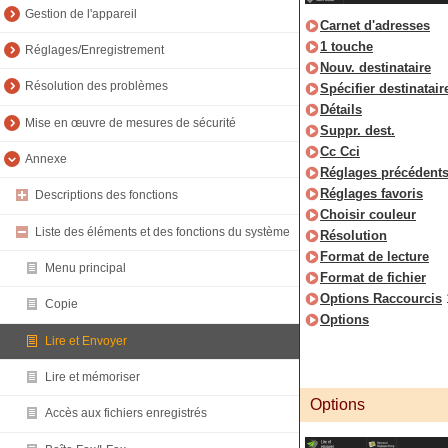
Gestion de l'appareil
Carnet d'adresses
1 touche
Réglages/Enregistrement
Nouv. destinataire
Résolution des problèmes
Spécifier destinatair
Détails
Mise en œuvre de mesures de sécurité
Suppr. dest.
Cc Cci
Annexe
Réglages précédent
Réglages favoris
Descriptions des fonctions
Choisir couleur
Liste des éléments et des fonctions du système
Résolution
Format de lecture
Menu principal
Format de fichier
Options Raccourcis
Copie
Options
Lire et Envoyer
Lire et mémoriser
Options
Accès aux fichiers enregistrés