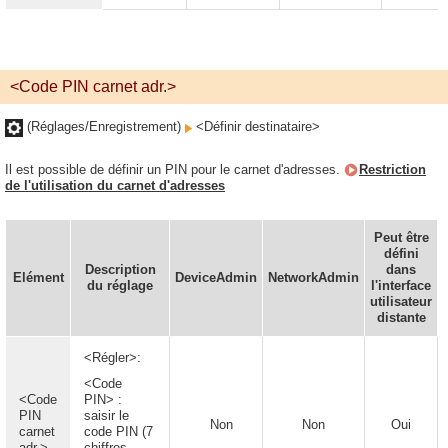
<Code PIN carnet adr.>
(Réglages/Enregistrement)
<Définir destinataire>
Il est possible de définir un PIN pour le carnet d'adresses.
Restriction
de l'utilisation du carnet d'adresses
Peut être
défini
Description
dans
Elément
DeviceAdmin
NetworkAdmin
du réglage
l'interface
utilisateur
distante
<Régler>:
<Code
<Code
PIN> :
PIN
saisir le
Non
Non
Oui
carnet
code PIN (7
adr.>
chiffres