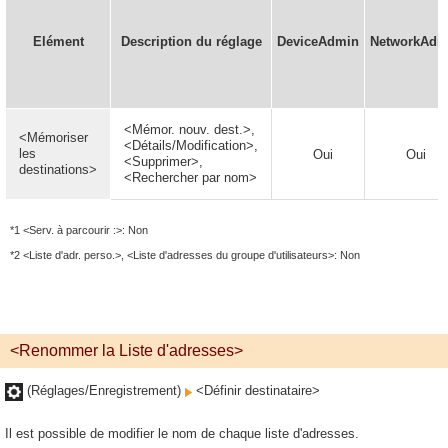
Elément
Description du réglage
DeviceAdmin
NetworkAdm
<Mémor. nouv. dest.>,
<Mémoriser
<Détails/Modification>,
les
Oui
Oui
<Supprimer>,
destinations>
<Rechercher par nom>
*1 <Serv. à parcourir :>: Non
*2 <Liste d'adr. perso.>, <Liste d'adresses du groupe d'utilisateurs>: Non
<Renommer la Liste d'adresses>
(Réglages/Enregistrement)
<Définir destinataire>
Il est possible de modifier le nom de chaque liste d'adresses.