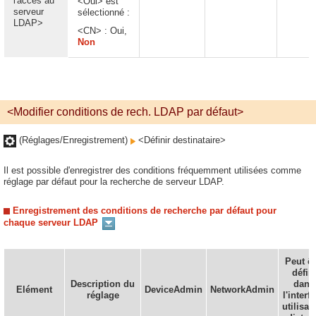
l'accès au
<Oui> est
serveur
sélectionné :
LDAP>
<CN> : Oui,
Non
<Modifier conditions de rech. LDAP par défaut>
(Réglages/Enregistrement)
<Définir destinataire>
Il est possible d'enregistrer des conditions fréquemment utilisées comme
réglage par défaut pour la recherche de serveur LDAP.
Enregistrement des conditions de recherche par défaut pour
chaque serveur LDAP
Peut êt
défin
Description du
dans
Elément
DeviceAdmin
NetworkAdmin
réglage
l'interf
utilisat