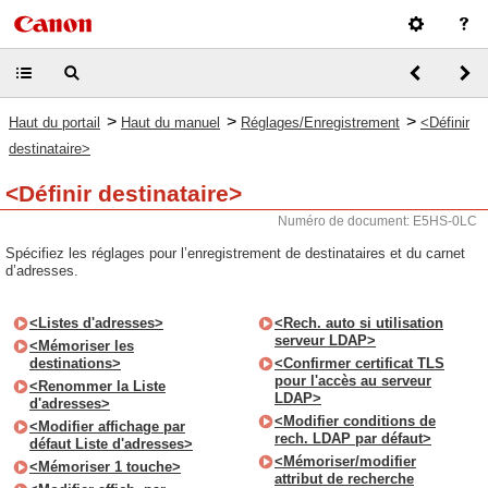
>
>
>
Haut du portail
Haut du manuel
Réglages/Enregistrement
<Définir
destinataire>
<Définir destinataire>
Numéro de document: E5HS-0LC
Spécifiez les réglages pour l’enregistrement de destinataires et du carnet
d’adresses.
<Listes d'adresses>
<Rech. auto si utilisation
serveur LDAP>
<Mémoriser les
destinations>
<Confirmer certificat TLS
pour l'accès au serveur
<Renommer la Liste
LDAP>
d'adresses>
<Modifier conditions de
<Modifier affichage par
rech. LDAP par défaut>
défaut Liste d'adresses>
<Mémoriser/modifier
<Mémoriser 1 touche>
attribut de recherche