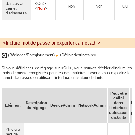
d'accès au
<Oui>,
Non
Non
Oui
carnet
<
Non
>
d'adresses>
<Inclure mot de passe pr exporter carnet adr.>
(Réglages/Enregistrement)
<Définir destinataire>
Si vous définissez ce réglage sur <Oui>, vous pouvez décider d'inclure les
mots de passe enregistrés pour les destinataires lorsque vous exportez le
carnet d'adresses en utilisant l'interface utilisateur distante.
Peut être
défini
Description
dans
i
Elément
DeviceAdmin
NetworkAdmin
du réglage
l'interface
utilisateur
p
distante
<Inclure
mot de