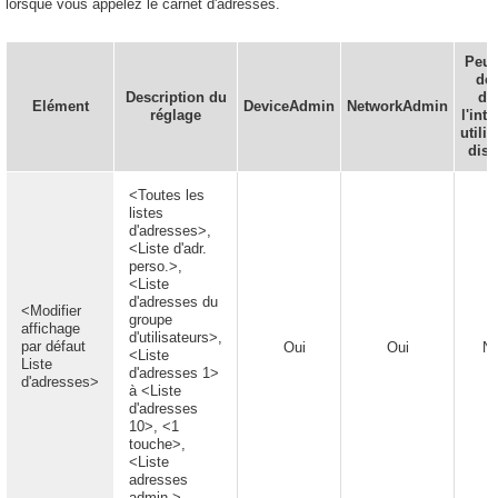
lorsque vous appelez le carnet d'adresses.
Peut
déf
Description du
da
Elément
DeviceAdmin
NetworkAdmin
réglage
l'inte
utilis
dist
<Toutes les
listes
d'adresses>,
<Liste d'adr.
perso.>,
<Liste
d'adresses du
<Modifier
groupe
affichage
d'utilisateurs>,
par défaut
Oui
Oui
N
<Liste
Liste
d'adresses 1>
d'adresses>
à <Liste
d'adresses
10>, <1
touche>,
<Liste
adresses
admin.>