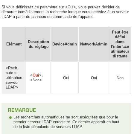
Si vous définissez ce paramètre sur <Oui>, vous pouvez décider de
démarrer immédiatement la recherche lorsque vous accédez à un serveur
LDAP à partir du panneau de commande de l'appareil.
Peut être
défini
Description
dans
Elément
DeviceAdmin
NetworkAdmin
du réglage
l'interface
utilisateur
distante
<Rech.
auto si
<
Oui
>,
utilisation
Oui
Oui
Non
<Non>
serveur
LDAP>
Les recherches automatiques ne sont exécutées que pour le
premier serveur LDAP enregistré. Ce dernier apparaît en haut
de la liste déroulante de serveurs LDAP.