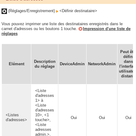
(Réglages/Enregistrement)
<Définir destinataire>
Vous pouvez imprimer une liste des destinataires enregistrés dans le
carnet d'adresses ou les boutons 1 touche.
Impression d'une liste de
réglages
Peut êtr
défini
Description
dans
Elément
DeviceAdmin
NetworkAdmin
du réglage
l'interfac
utilisate
distante
<Liste
d'adresses
1> à
<Liste
d'adresses
<Listes
10>, <1
Oui
Oui
Oui
d'adresses>
touche>,
<Liste
adresses
admin.>,