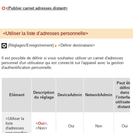
<Publier carnet adresses distant>
<Utiliser la liste d'adresses personnelle>
(Réglages/Enregistrement)
<Définir destinataire>
Il est possible de définir si vous souhaitez utiliser un carnet d'adresses
personnel d'un utilisateur qui est connecté sur l'appareil avec la gestion
d'authentification personnelle.
Peut être
défini
Description
dans
Elément
DeviceAdmin
NetworkAdmin
du réglage
l'interfac
utilisateu
distante
<Utiliser la
liste
<
Oui
>,
Oui
Non
Oui
d'adresses
<Non>
personnelle>