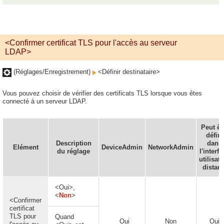
<Confirmer certificat TLS pour l'accès au serveur
LDAP>
(Réglages/Enregistrement)
<Définir destinataire>
Vous pouvez choisir de vérifier des certificats TLS lorsque vous êtes
connecté à un serveur LDAP.
Peut êt
défini
Description
dans
Elément
DeviceAdmin
NetworkAdmin
du réglage
l'interf
utilisat
distant
<Oui>,
<
Non
>
<Confirmer
certificat
TLS pour
Quand
Oui
Non
Oui