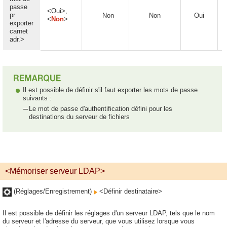
passe
<Oui>,
pr
Non
Non
Oui
<
Non
>
exporter
carnet
adr.>
Il est possible de définir s'il faut exporter les mots de passe
suivants :
Le mot de passe d'authentification défini pour les
destinations du serveur de fichiers
<Mémoriser serveur LDAP>
(Réglages/Enregistrement)
<Définir destinataire>
Il est possible de définir les réglages d'un serveur LDAP, tels que le nom
du serveur et l'adresse du serveur, que vous utilisez lorsque vous