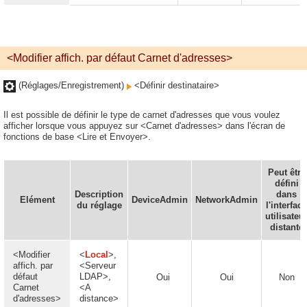
<Modifier affich. par défaut Carnet d'adresses>
(Réglages/Enregistrement)
<Définir destinataire>
Il est possible de définir le type de carnet d'adresses que vous voulez
afficher lorsque vous appuyez sur <Carnet d'adresses> dans l'écran de
fonctions de base <Lire et Envoyer>.
Peut être
défini
Description
dans
Elément
DeviceAdmin
NetworkAdmin
du réglage
l'interface
utilisateu
distante
<Modifier
<
Local
>,
affich. par
<Serveur
défaut
LDAP>,
Oui
Oui
Non
Carnet
<A
d'adresses>
distance>