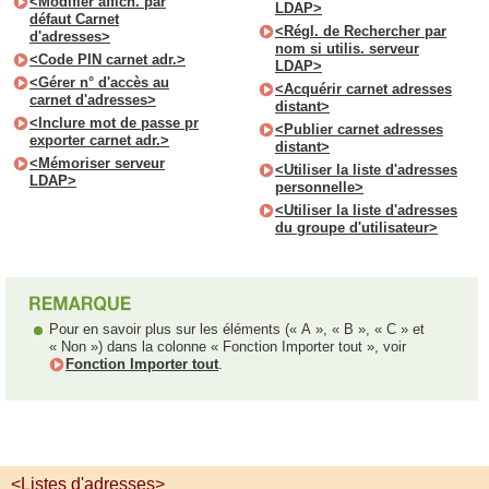
<Modifier affich. par
LDAP>
défaut Carnet
<Régl. de Rechercher par
d'adresses>
nom si utilis. serveur
<Code PIN carnet adr.>
LDAP>
<Gérer n° d'accès au
<Acquérir carnet adresses
carnet d'adresses>
distant>
<Inclure mot de passe pr
<Publier carnet adresses
exporter carnet adr.>
distant>
<Mémoriser serveur
<Utiliser la liste d'adresses
LDAP>
personnelle>
<Utiliser la liste d'adresses
du groupe d'utilisateur>
Pour en savoir plus sur les éléments (« A », « B », « C » et
« Non ») dans la colonne « Fonction Importer tout », voir
Fonction Importer tout
.
<Listes d'adresses>