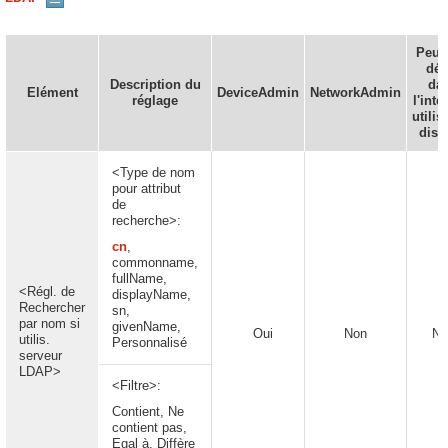
Peut 
déf
Description du
da
Elément
DeviceAdmin
NetworkAdmin
réglage
l'inte
utilis
dist
<Type de nom
pour attribut
de
recherche>:
cn
,
commonname,
fullName,
<Régl. de
displayName,
Rechercher
sn,
par nom si
givenName,
Oui
Non
No
utilis.
Personnalisé
serveur
LDAP>
<Filtre>:
Contient, Ne
contient pas,
Egal à, Diffère