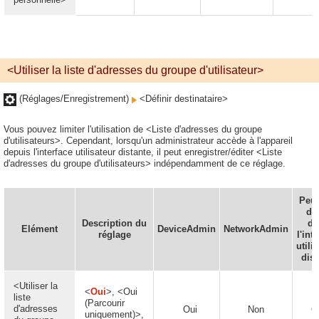
<Utiliser la liste d'adresses du groupe d'utilisateur>
(Réglages/Enregistrement)
<Définir destinataire>
Vous pouvez limiter l'utilisation de <Liste d'adresses du groupe
d'utilisateurs>. Cependant, lorsqu'un administrateur accède à l'appareil
depuis l'interface utilisateur distante, il peut enregistrer/éditer <Liste
d'adresses du groupe d'utilisateurs> indépendamment de ce réglage.
Peut
déf
Description du
da
Elément
DeviceAdmin
NetworkAdmin
réglage
l'int
utili
dist
<Utiliser la
<
Oui
>, <Oui
liste
(Parcourir
d'adresses
Oui
Non
O
uniquement)>,