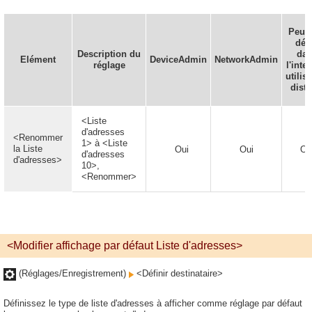
Peut 
défi
Description du
da
Elément
DeviceAdmin
NetworkAdmin
réglage
l'inte
utilis
dista
<Liste
d'adresses
<Renommer
1> à <Liste
la Liste
Oui
Oui
Ou
d'adresses
d'adresses>
10>,
<Renommer>
<Modifier affichage par défaut Liste d'adresses>
(Réglages/Enregistrement)
<Définir destinataire>
Définissez le type de liste d'adresses à afficher comme réglage par défaut