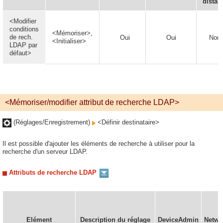
distan
<Modifier
conditions
<Mémoriser>,
de rech.
Oui
Oui
Non
<Initialiser>
LDAP par
défaut>
<Mémoriser/modifier attribut de recherche LDAP>
(Réglages/Enregistrement)
<Définir destinataire>
Il est possible d'ajouter les éléments de recherche à utiliser pour la
recherche d'un serveur LDAP.
Attributs de recherche LDAP
Elément
Description du réglage
DeviceAdmin
Netwo