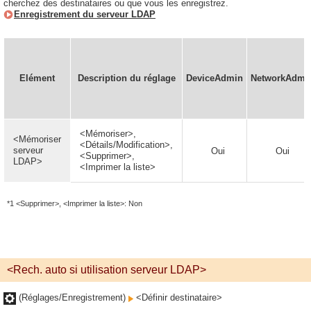
cherchez des destinataires ou que vous les enregistrez.
Enregistrement du serveur LDAP
Elément
Description du réglage
DeviceAdmin
NetworkAdmi
<Mémoriser>,
<Mémoriser
<Détails/Modification>,
serveur
Oui
Oui
<Supprimer>,
LDAP>
<Imprimer la liste>
*1 <Supprimer>, <Imprimer la liste>: Non
<Rech. auto si utilisation serveur LDAP>
(Réglages/Enregistrement)
<Définir destinataire>