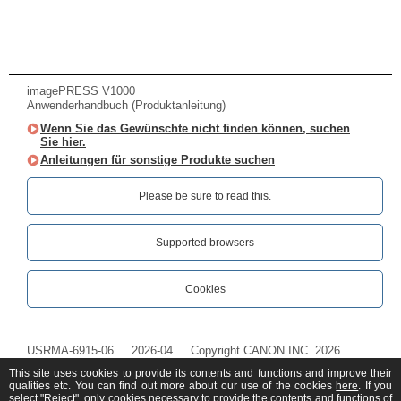
imagePRESS V1000
Anwenderhandbuch (Produktanleitung)
Wenn Sie das Gewünschte nicht finden können, suchen
Sie hier.
Anleitungen für sonstige Produkte suchen
Please be sure to read this.‎
Supported browsers
Cookies
USRMA-6915-06
2026-04
Copyright CANON INC. 2026
This site uses cookies to provide its contents and functions and improve their
qualities etc. You can find out more about our use of the cookies
here
. If you
select "Reject", only cookies necessary to provide the contents and functions of