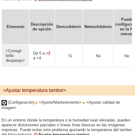
Puede
Descripción
configurar
Elemento
DeviceAdmin
NetworkAdmin
de opción
en la IU
remota
<Corregir
De 0 a
+2
brillo
Sí
No
No
a +4
desparejo>
<Ajustar temperatura tambor>
(Configuración)
<Ajuste/Mantenimiento>
<Ajustar calidad de
imagen>
En un entorno donde la temperatura o la humedad sean elevadas, pueden
aparecer distorsiones parciales o líneas finas blancas en las imágenes
impresas. Puede evitar este problema ajustando la temperatura del tambor
del fotoconductor.
Ajustar temperatura tambor