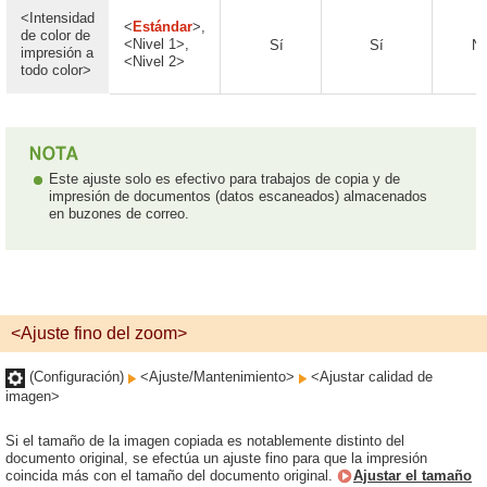
<Intensidad
<
Estándar
>,
de color de
<Nivel 1>,
Sí
Sí
N
impresión a
<Nivel 2>
todo color>
Este ajuste solo es efectivo para trabajos de copia y de
impresión de documentos (datos escaneados) almacenados
en buzones de correo.
<Ajuste fino del zoom>
(Configuración)
<Ajuste/Mantenimiento>
<Ajustar calidad de
imagen>
Si el tamaño de la imagen copiada es notablemente distinto del
documento original, se efectúa un ajuste fino para que la impresión
coincida más con el tamaño del documento original.
Ajustar el tamaño