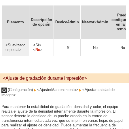
Puede
Descripción
configura
Elemento
DeviceAdmin
NetworkAdmin
de opción
en la I
remota
<Suavizado
<Sí>,
Sí
No
No
especial>
<
No
>
<Ajuste de gradación durante impresión>
(Configuración)
<Ajuste/Mantenimiento>
<Ajustar calidad de
imagen>
Para mantener la estabilidad de gradación, densidad y color, el equipo
realiza el ajuste de la densidad internamente durante la impresión. El
sensor detecta la densidad de un parche creado en la correa de
transferencia intermedia cada vez que se imprimen varias hojas de papel
para realizar el ajuste de densidad. Puede aumentar la frecuencia del