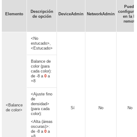
Puede
Descripción
configura
Elemento
DeviceAdmin
NetworkAdmin
de opción
en la I
remota
<No
estucado>,
<Estucado>
Balance de
color (para
cada color):
de -8 a
0
a
+8
<Ajuste fino
de
densidad>
<Balance
Sí
No
No
(para cada
de color>
color):
<Alta (áreas
oscuras)>:
de -8 a
0
a
+8