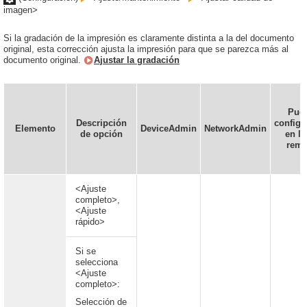
imagen>
Si la gradación de la impresión es claramente distinta a la del documento
original, esta corrección ajusta la impresión para que se parezca más al
documento original.
Ajustar la gradación
Pue
Descripción
configu
Elemento
DeviceAdmin
NetworkAdmin
de opción
en la
remo
<Ajuste
completo>,
<Ajuste
rápido>
Si se
selecciona
<Ajuste
completo>:
Selección de