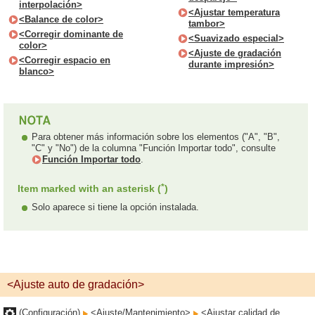
interpolación>
<Ajustar temperatura
<Balance de color>
tambor>
<Corregir dominante de
<Suavizado especial>
color>
<Ajuste de gradación
<Corregir espacio en
durante impresión>
blanco>
Para obtener más información sobre los elementos ("A", "B",
"C" y "No") de la columna "Función Importar todo", consulte
Función Importar todo
.
*
Item marked with an asterisk (
)
Solo aparece si tiene la opción instalada.
<Ajuste auto de gradación>
(Configuración)
<Ajuste/Mantenimiento>
<Ajustar calidad de