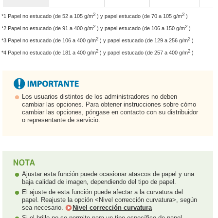
2
2
*1 Papel no estucado (de 52 a 105 g/m
) y papel estucado (de 70 a 105 g/m
)
2
2
*2 Papel no estucado (de 91 a 400 g/m
) y papel estucado (de 106 a 150 g/m
)
2
2
*3 Papel no estucado (de 106 a 400 g/m
) y papel estucado (de 129 a 256 g/m
)
2
2
*4 Papel no estucado (de 181 a 400 g/m
) y papel estucado (de 257 a 400 g/m
)
Los usuarios distintos de los administradores no deben
cambiar las opciones. Para obtener instrucciones sobre cómo
cambiar las opciones, póngase en contacto con su distribuidor
o representante de servicio.
Ajustar esta función puede ocasionar atascos de papel y una
baja calidad de imagen, dependiendo del tipo de papel.
El ajuste de esta función puede afectar a la curvatura del
papel. Reajuste la opción <Nivel corrección curvatura>, según
sea necesario.
Nivel corrección curvatura
Si el brillo no se permite para un tipo específico de papel