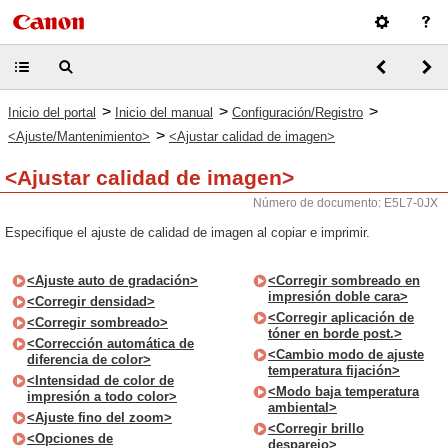
>
>
>
Inicio del portal
Inicio del manual
Configuración/Registro
>
<Ajuste/Mantenimiento>
<Ajustar calidad de imagen>
<Ajustar calidad de imagen>
Número de documento: E5L7-0JX
Especifique el ajuste de calidad de imagen al copiar e imprimir.
<Ajuste auto de gradación>
<Corregir sombreado en
impresión doble cara>
<Corregir densidad>
<Corregir aplicación de
<Corregir sombreado>
tóner en borde post.>
<Corrección automática de
<Cambio modo de ajuste
diferencia de color>
temperatura fijación>
<Intensidad de color de
<Modo baja temperatura
impresión a todo color>
ambiental>
<Ajuste fino del zoom>
<Corregir brillo
<Opciones de
desparejo>