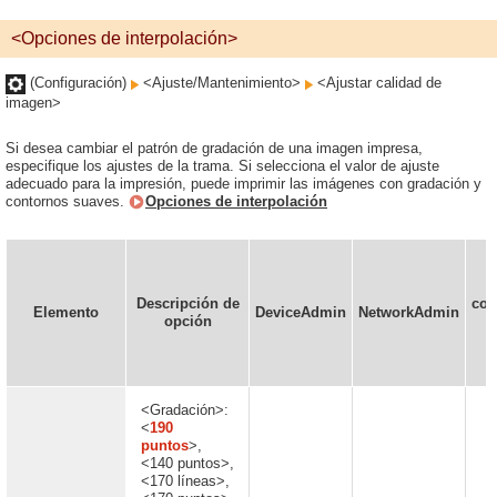
<Opciones de interpolación>
(Configuración)
<Ajuste/Mantenimiento>
<Ajustar calidad de
imagen>
Si desea cambiar el patrón de gradación de una imagen impresa,
especifique los ajustes de la trama. Si selecciona el valor de ajuste
adecuado para la impresión, puede imprimir las imágenes con gradación y
contornos suaves.
Opciones de interpolación
Descripción de
con
Elemento
DeviceAdmin
NetworkAdmin
opción
e
<Gradación>:
<
190
puntos
>,
<140 puntos>,
<170 líneas>,