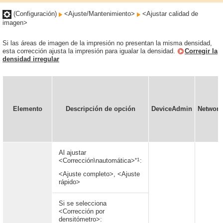
(Configuración)
<Ajuste/Mantenimiento>
<Ajustar calidad de
imagen>
Si las áreas de imagen de la impresión no presentan la misma densidad,
esta corrección ajusta la impresión para igualar la densidad.
Corregir la
densidad irregular
Elemento
Descripción de opción
DeviceAdmin
Networ
Al ajustar
*1
<Corrección\nautomática>
:
<Ajuste completo>, <Ajuste
rápido>
Si se selecciona
<Corrección por
densitómetro>: