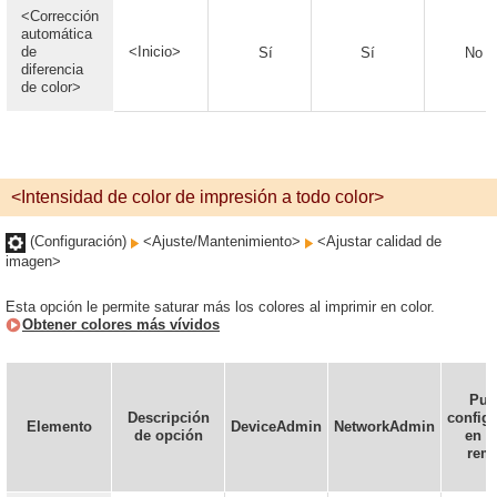
<Corrección
automática
de
<Inicio>
Sí
Sí
No
diferencia
de color>
<Intensidad de color de impresión a todo color>
(Configuración)
<Ajuste/Mantenimiento>
<Ajustar calidad de
imagen>
Esta opción le permite saturar más los colores al imprimir en color.
Obtener colores más vívidos
Pue
Descripción
config
Elemento
DeviceAdmin
NetworkAdmin
de opción
en la
rem