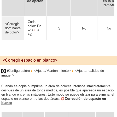
de opción
en la IU
remota
Cada
<Corregir
color: De
dominante
Sí
No
No
-2 a
0
a
de color>
+2
<Corregir espacio en blanco>
(Configuración)
<Ajuste/Mantenimiento>
<Ajustar calidad de
imagen>
Cuando se copia o imprime un área de colores intensos inmediatamente
después de un área de tonos medios, es posible que aparezca un espacio
en blanco entre las imágenes. Este modo se puede utilizar para eliminar el
espacio en blanco entre las dos áreas.
Corrección de espacio en
blanco