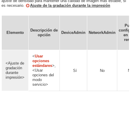
ajuste de densidad para mantener una calidad de imagen más estable, si
es necesario.
Ajuste de la gradación durante la impresión
Pue
Descripción de
config
Elemento
DeviceAdmin
NetworkAdmin
opción
en la
rem
<
Usar
opciones
<Ajuste de
estándares
>,
gradación
<Usar
Sí
No
N
durante
opciones del
impresión>
modo
servicio>