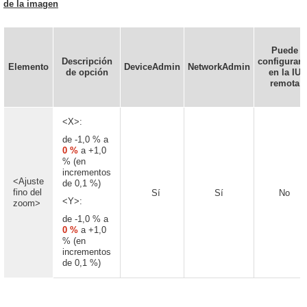
de la imagen
Puede
Descripción
configurars
Elemento
DeviceAdmin
NetworkAdmin
de opción
en la IU
remota
<X>:
de -1,0 % a
0 %
a +1,0
% (en
incrementos
<Ajuste
de 0,1 %)
fino del
Sí
Sí
No
<Y>:
zoom>
de -1,0 % a
0 %
a +1,0
% (en
incrementos
de 0,1 %)