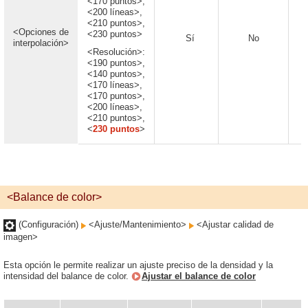
<170 puntos>,
<200 líneas>,
<210 puntos>,
<Opciones de
<230 puntos>
Sí
No
interpolación>
<Resolución>:
<190 puntos>,
<140 puntos>,
<170 líneas>,
<170 puntos>,
<200 líneas>,
<210 puntos>,
<
230 puntos
>
<Balance de color>
(Configuración)
<Ajuste/Mantenimiento>
<Ajustar calidad de
imagen>
Esta opción le permite realizar un ajuste preciso de la densidad y la
intensidad del balance de color.
Ajustar el balance de color