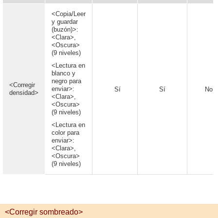
<Copia/Leer
y guardar
(buzón)>:
<Clara>,
<Oscura>
(9 niveles)
<Lectura en
blanco y
negro para
<Corregir
enviar>:
Sí
Sí
No
densidad>
<Clara>,
<Oscura>
(9 niveles)
<Lectura en
color para
enviar>:
<Clara>,
<Oscura>
(9 niveles)
<Corregir sombreado>