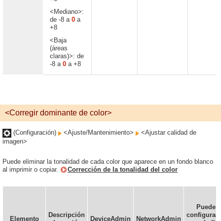
<Mediano>:
de -8 a
0
a
+8
<Baja
(áreas
claras)>: de
-8 a
0
a +8
<Corregir dominante de color>
(Configuración)
<Ajuste/Mantenimiento>
<Ajustar calidad de
imagen>
Puede eliminar la tonalidad de cada color que aparece en un fondo blanco
al imprimir o copiar.
Corrección de la tonalidad del color
Puede
Descripción
configurar
Elemento
DeviceAdmin
NetworkAdmin