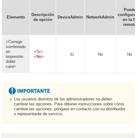
Puede
Descripción
configurar
Elemento
DeviceAdmin
NetworkAdmin
de opción
en la IU
remota
<Corregir
sombreado
en
<Sí>,
Sí
No
No
impresión
<
No
>
doble
cara>
Los usuarios distintos de los administradores no deben
cambiar las opciones. Para obtener instrucciones sobre cómo
cambiar las opciones, póngase en contacto con su distribuidor
o representante de servicio.