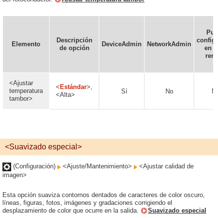
Pue
Descripción
config
Elemento
DeviceAdmin
NetworkAdmin
de opción
en l
rem
<Ajustar
<
Estándar
>,
temperatura
Sí
No
N
<Alta>
tambor>
<Suavizado especial>
(Configuración)
<Ajuste/Mantenimiento>
<Ajustar calidad de
imagen>
Esta opción suaviza contornos dentados de caracteres de color oscuro,
líneas, figuras, fotos, imágenes y gradaciones corrigiendo el
desplazamiento de color que ocurre en la salida.
Suavizado especial