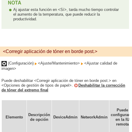
Aj ajustar esta función en <Sí>, tarda mucho tiempo controlar
el aumento de la temperatura, que puede reducir la
productividad.
<Corregir aplicación de tóner en borde post.>
(Configuración)
<Ajuste/Mantenimiento>
<Ajustar calidad de
imagen>
Puede deshabilitar <Corregir aplicación de tóner en borde post.> en
<Opciones de gestión de tipos de papel>.
Deshabilitar la corrección
de tóner del extremo final
Puede
Descripción
configurars
Elemento
DeviceAdmin
NetworkAdmin
de opción
en la IU
remota