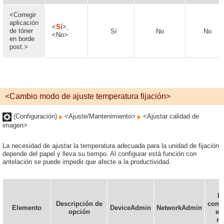
<Corregir
aplicación
<
Sí
>,
de tóner
Sí
No
No
<No>
en borde
post.>
<Cambio modo de ajuste temperatura fijación>
(Configuración)
<Ajuste/Mantenimiento>
<Ajustar calidad de
imagen>
La necesidad de ajustar la temperatura adecuada para la unidad de fijación
depende del papel y lleva su tiempo. Al configurar está función con
antelación se puede impedir que afecte a la productividad.
P
Descripción de
confi
Elemento
DeviceAdmin
NetworkAdmin
opción
en
re