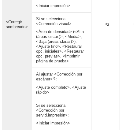
<Iniciar impresión>
Si se selecciona
<Corregir
<Corrección visual>:
Sí
S
sombreado>
<Área de densidad> (<Alta
(áreas oscur.)>, <Media>,
<Baja (áreas claras)>),
<Ajuste fino>, <Restaurar
opc. iniciales>, <Restaurar
opc. previas>, <Imprimir
página de prueba>
Al ajustar <Corrección por
*2
escáner>
:
<Ajuste completo>, <Ajuste
rápido>
Si se selecciona
<Corrección por
servid.impresión>:
<Iniciar impresión>