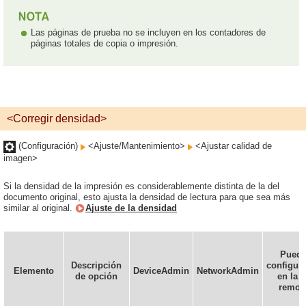
Las páginas de prueba no se incluyen en los contadores de
páginas totales de copia o impresión.
<Corregir densidad>
(Configuración)
<Ajuste/Mantenimiento>
<Ajustar calidad de
imagen>
Si la densidad de la impresión es considerablemente distinta de la del
documento original, esto ajusta la densidad de lectura para que sea más
similar al original.
Ajuste de la densidad
Pued
Descripción
configur
Elemento
DeviceAdmin
NetworkAdmin
de opción
en la I
remot