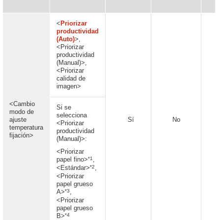
<
Priorizar
productividad
(Auto)
>,
<Priorizar
productividad
(Manual)>,
<Priorizar
calidad de
imagen>
<Cambio
Si se
modo de
selecciona
ajuste
Sí
No
<Priorizar
temperatura
productividad
fijación>
(Manual)>:
<Priorizar
*1
papel fino>
,
*2
<Estándar>
,
<Priorizar
papel grueso
*3
A>
,
<Priorizar
papel grueso
*4
B>