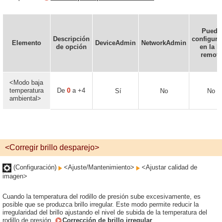
Puede
Descripción
configura
Elemento
DeviceAdmin
NetworkAdmin
de opción
en la I
remota
<Modo baja
temperatura
De
0
a +4
Sí
No
No
ambiental>
<Corregir brillo desparejo>
(Configuración)
<Ajuste/Mantenimiento>
<Ajustar calidad de
imagen>
Cuando la temperatura del rodillo de presión sube excesivamente, es
posible que se produzca brillo irregular. Este modo permite reducir la
irregularidad del brillo ajustando el nivel de subida de la temperatura del
rodillo de presión.
Corrección de brillo irregular