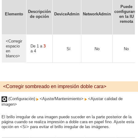
Puede
Descripción
configurars
Elemento
DeviceAdmin
NetworkAdmin
de opción
en la IU
remota
<Corregir
espacio
De 1 a
3
Sí
No
No
en
a 4
blanco>
<Corregir sombreado en impresión doble cara>
(Configuración)
<Ajuste/Mantenimiento>
<Ajustar calidad de
imagen>
El brillo irregular de una imagen puede suceder en la parte posterior de la
página cuando se realiza impresión a doble cara en papel fino. Ajuste esta
opción en <Sí> para evitar el brillo irregular de las imágenes.