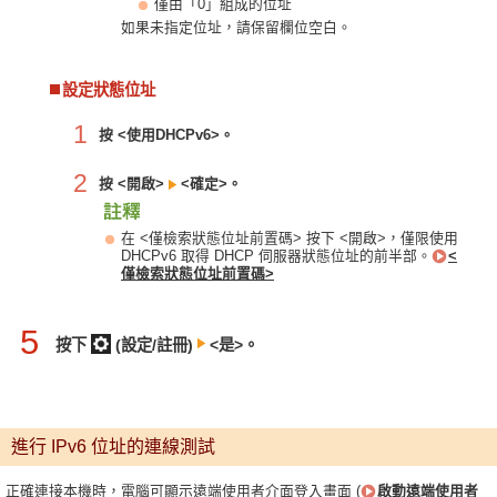
僅由「0」組成的位址
如果未指定位址，請保留欄位空白。
設定狀態位址
1
按 <使用DHCPv6>。
2
按 <開啟>
<確定>。
在 <僅檢索狀態位址前置碼> 按下 <開啟>，僅限使用
DHCPv6 取得 DHCP 伺服器狀態位址的前半部。
<
僅檢索狀態位址前置碼>
5
按下
(設定/註冊)
<是>。
進行 IPv6 位址的連線測試
正確連接本機時，電腦可顯示遠端使用者介面登入畫面 (
啟動遠端使用者