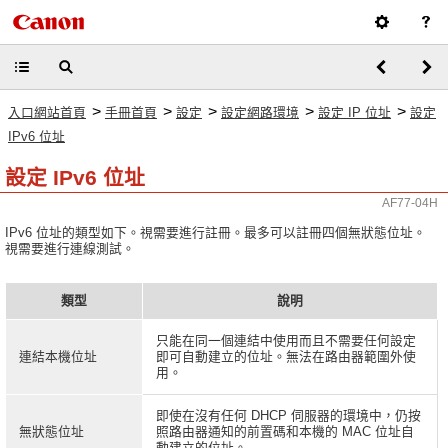
>
>
>
>
>
入口網站首頁
手冊首頁
設定
設定網路環境
設定 IP 位址
設定
IPv6 位址
設定 IPv6 位址
AF77-04H
IPv6 位址的類型如下。視需要進行註冊。最多可以註冊四個無狀態位址。
視需要進行連線測試。
類型
說明
只能在同一個連結中使用而且不需要任何設定
連結本機位址
即可自動建立的位址。無法在路由器範圍外使
用。
即使在沒有任何 DHCP 伺服器的環境中，仍按
無狀態位址
照路由器通知的前置碼和本機的 MAC 位址自
動建立的位址。