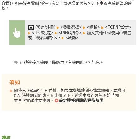
介面
)。如果沒有電腦可進行檢查，請確認是否按照如下步驟完成適當的連
線。
(設定/註冊)
<參數選擇>
<網路>
<TCP/IP設定>
<IPv6設定>
<PING指令>
輸入其他任何使用中裝置
或主機名稱的位址
<啟動>
正確連接本機時，將顯示 <主機回應。> 訊息。
即使已正確設定 IP 位址，如果本機連線到交換集線器，本機可
能無法連線到網路。在此情況下，延遲本機的通訊開始時間，
並再次嘗試建立連線。
設定連接網路的等待時間
連結