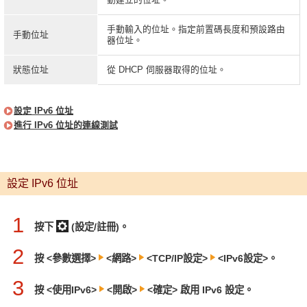
手動輸入的位址。指定前置碼長度和預設路由
手動位址
器位址。
狀態位址
從 DHCP 伺服器取得的位址。
設定 IPv6 位址
進行 IPv6 位址的連線測試
設定 IPv6 位址
1
按下
(設定/註冊)。
2
按 <參數選擇>
<網路>
<TCP/IP設定>
<IPv6設定>。
3
按 <使用IPv6>
<開啟>
<確定> 啟用 IPv6 設定。