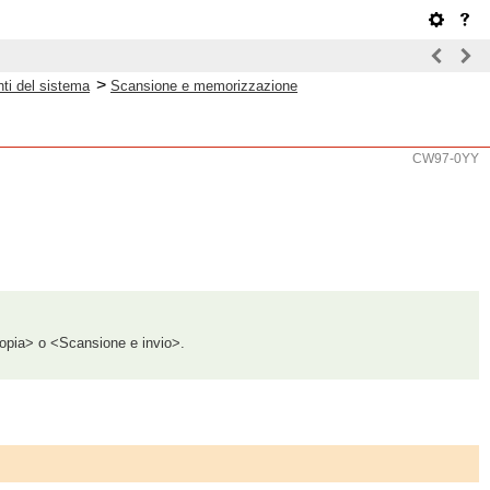
>
nti del sistema
Scansione e memorizzazione
CW97-0YY
Copia> o <Scansione e invio>.