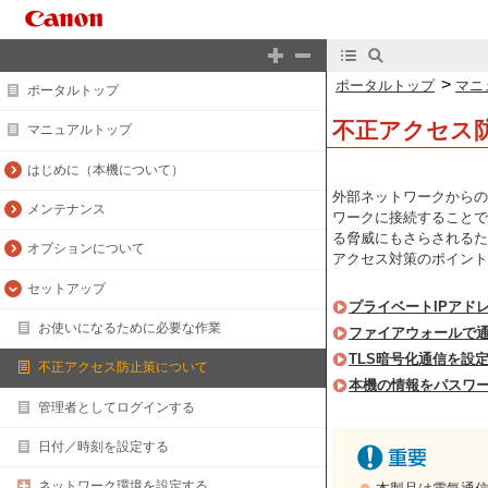
>
ポータルトップ
マニ
ポータルトップ
不正アクセス
マニュアルトップ
はじめに（本機について）
外部ネットワークからの
メンテナンス
ワークに接続することで
る脅威にもさらされるた
オプションについて
アクセス対策のポイント
セットアップ
プライベートIPアド
お使いになるために必要な作業
ファイアウォールで
TLS暗号化通信を設
不正アクセス防止策について
本機の情報をパスワ
管理者としてログインする
日付／時刻を設定する
ネットワーク環境を設定する