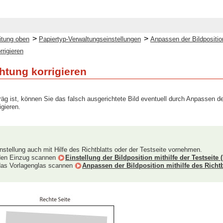
>
>
itung oben
Papiertyp-Verwaltungseinstellungen
Anpassen der Bildpositio
rrigieren
chtung korrigieren
äg ist, können Sie das falsch ausgerichtete Bild eventuell durch Anpassen d
igieren.
nstellung auch mit Hilfe des Richtblatts oder der Testseite vornehmen.
 den Einzug scannen
Einstellung der Bildposition mithilfe der Testseit
das Vorlagenglas scannen
Anpassen der Bildposition mithilfe des Richt