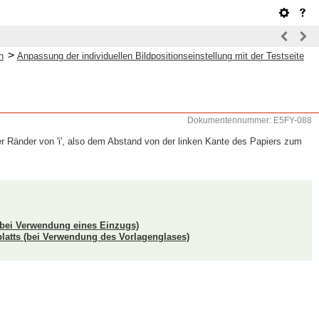
>
n
Anpassung der individuellen Bildpositionseinstellung mit der Testseite
Dokumentennummer: E5FY-088
er Ränder von 'i', also dem Abstand von der linken Kante des Papiers zum
e (bei Verwendung eines Einzugs)
blatts (bei Verwendung des Vorlagenglases)