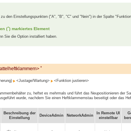
 zu den Einstellungspunkten ("A", "B", "C" und "Nein") in der Spalte "Funktion
*
en (
) markiertes Element
n Sie die Option installiert haben.
*
attelheftklammern>
cherung)
<Justage/Wartung>
<Funktion justieren>
ammernbehälter zu, heftet es mehrmals und führt das Neupositionieren der S
ausgeführt wurde, nachdem Sie einen Heftklammernstau beseitigt oder das 
Beschreibung der
In Remote UI
G
DeviceAdmin
NetworkAdmin
Einstellung
einstellbar
ber