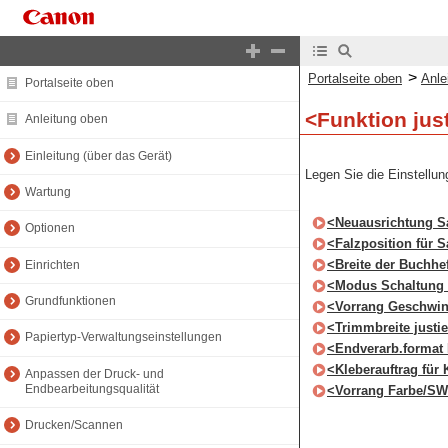
>
Portalseite oben
Anle
Portalseite oben
<Funktion jus
Anleitung oben
Einleitung (über das Gerät)
Legen Sie die Einstellun
Wartung
<Neuausrichtung S
Optionen
<Falzposition für S
<Breite der Buchhe
Einrichten
<Modus Schaltung 
Grundfunktionen
<Vorrang Geschwind
<Trimmbreite justi
Papiertyp-Verwaltungseinstellungen
<Endverarb.format 
<Kleberauftrag für
Anpassen der Druck- und
Endbearbeitungsqualität
<Vorrang Farbe/SW 
Drucken/Scannen