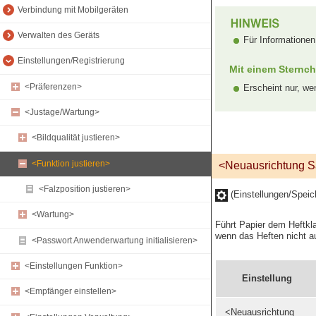
Verbindung mit Mobilgeräten
Verwalten des Geräts
Für Informationen
Einstellungen/Registrierung
Mit einem Sternch
<Präferenzen>
Erscheint nur, wen
<Justage/Wartung>
<Bildqualität justieren>
<Funktion justieren>
<Neuausrichtung S
<Falzposition justieren>
(Einstellungen/Spei
<Wartung>
Führt Papier dem Heftkl
wenn das Heften nicht 
<Passwort Anwenderwartung initialisieren>
<Einstellungen Funktion>
Einstellung
<Empfänger einstellen>
<Neuausrichtung