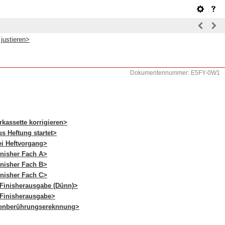
justieren>
Dokumentennummer: E5FY-0W1
rkassette korrigieren>
s Heftung startet>
ei Heftvorgang>
inisher Fach A>
inisher Fach B>
inisher Fach C>
 Finisherausgabe (Dünn)>
 Finisherausgabe>
tenberührungsereknnung>