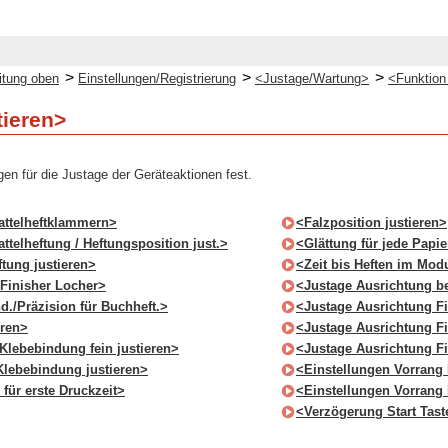
>
>
>
itung oben
Einstellungen/Registrierung
<Justage/Wartung>
<Funktion 
tieren>
gen für die Justage der Geräteaktionen fest.
attelheftklammern>
<Falzposition justieren>
attelheftung / Heftungsposition just.>
<Glättung für jede Papie
ftung justieren>
<Zeit bis Heften im Modu
Finisher Locher>
<Justage Ausrichtung b
./Präzision für Buchheft.>
<Justage Ausrichtung F
eren>
<Justage Ausrichtung F
Klebebindung fein justieren>
<Justage Ausrichtung F
 Klebebindung justieren>
<Einstellungen Vorrang
für erste Druckzeit>
<Einstellungen Vorrang
<Verzögerung Start Tas