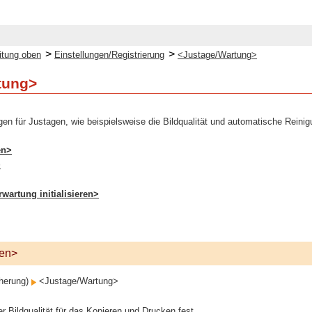
>
>
itung oben
Einstellungen/Registrierung
<Justage/Wartung>
tung>
gen für Justagen, wie beispielsweise die Bildqualität und automatische Reinig
en>
>
artung initialisieren>
ren>
cherung)
<Justage/Wartung>
r Bildqualität für das Kopieren und Drucken fest.