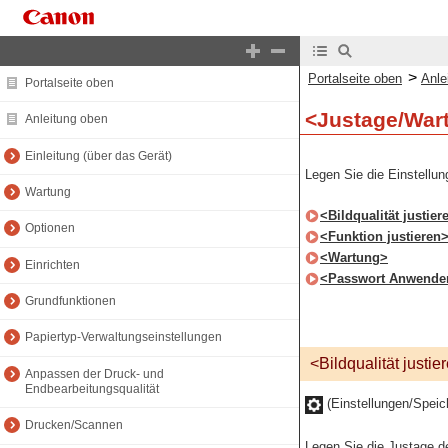
>
Portalseite oben
Anle
Portalseite oben
<Justage/War
Anleitung oben
Einleitung (über das Gerät)
Legen Sie die Einstellun
Wartung
<Bildqualität justier
Optionen
<Funktion justieren
<Wartung>
Einrichten
<Passwort Anwenderw
Grundfunktionen
Papiertyp-Verwaltungseinstellungen
<Bildqualität justie
Anpassen der Druck- und
Endbearbeitungsqualität
(Einstellungen/Spei
Drucken/Scannen
Legen Sie die Justage de