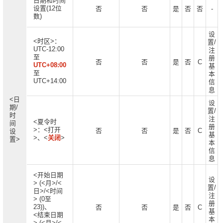
日期和时间
设置(12位
否
否
是
否
否
-
数)
设
<时区>：
置/
UTC-12:00
注
至
册
否
否
是
否
C
UTC+08:00
基
至
本
UTC+14:00
信
息
<日
设
期/
置/
时
注
<夏令时
间
册
>：<打开
否
否
是
否
C
设
基
>、<
关闭
>
置>
本
信
息
<开始日期
设
> (<月>/<
置/
日>/<时间
注
> (0至
册
23))、
否
否
是
否
C
基
<结束日期
本
> (<月>/<