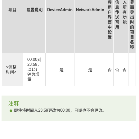
程
信
入
界
用
息
所
面
项目
设置说明
DeviceAdmin
NetworkAdmin
户
传
有
导
界
送
功
出
面
可
能
时
中
用
的
设
项
置
目
名
称
00:00到
23:59，
<调整
以1分
是
是
否
否
否
-
时间>
钟为增
量
即使将时间从23:59更改为00:00，日期也不会更改。