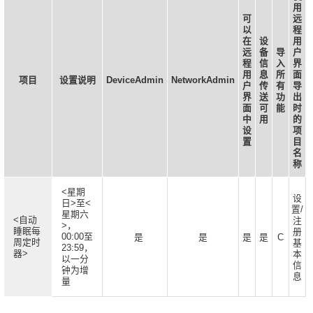
用
可
远
以
程
在
设
用
远
备
导
户
程
信
入
界
用
息
所
面
项目
设置说明
DeviceAdmin
NetworkAdmin
户
传
有
导
界
送
功
出
面
可
能
时
中
用
的
设
项
置
目
名
称
<星期
设
日>至<
置/
星期六
<自动
注
>，
睡眠每
册
00:00至
是
是
是
是
C
周定时
基
23:59，
器>
本
以一分
信
钟为增
息
量