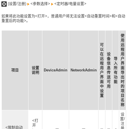
(设置/注册)
<参数选择>
<定时器/电量设置>
如果将此功能设置为<打开>，普通用户将无法设置<自动重置时间>和<自动
重置后的功能>。
使
用
可
远
以
程
在
设
用
远
备
导
户
程
信
入
界
设置
用
息
所
面
项目
DeviceAdmin
NetworkAdmin
说明
户
传
有
导
界
送
功
出
面
可
能
时
中
用
的
设
项
置
目
名
称
设
置/
<打
注
开
<限制自动
册