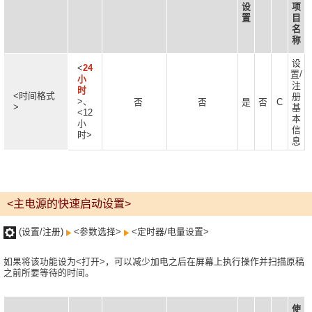
设
项
置
目
名
称
设
<
24
置/
小
注
时
<时间格式
册
>、
否
否
是
否
C
>
基
<12
本
小
信
时>
息
<主电源的快速启动设置>
(设置/注册)
<参数选择>
<定时器/电量设置>
如果将该功能设为<打开>，可以减少加电之后在屏幕上执行操作并扫描原稿
之前所要等待的时间。
使