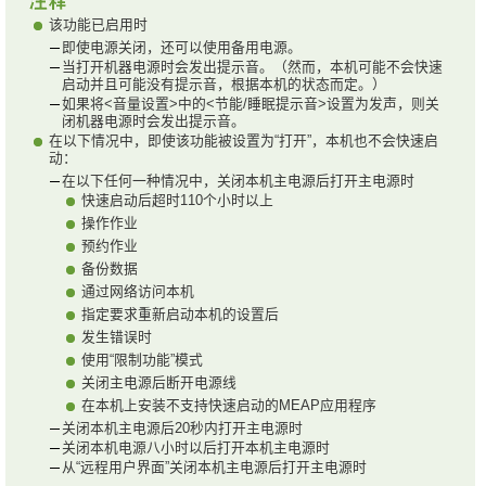
该功能已启用时
即使电源关闭，还可以使用备用电源。
当打开机器电源时会发出提示音。（然而，本机可能不会快速
启动并且可能没有提示音，根据本机的状态而定。）
如果将<音量设置>中的<节能/睡眠提示音>设置为发声，则关
闭机器电源时会发出提示音。
在以下情况中，即使该功能被设置为“打开”，本机也不会快速启
动：
在以下任何一种情况中，关闭本机主电源后打开主电源时
快速启动后超时110个小时以上
操作作业
预约作业
备份数据
通过网络访问本机
指定要求重新启动本机的设置后
发生错误时
使用“限制功能”模式
关闭主电源后断开电源线
在本机上安装不支持快速启动的MEAP应用程序
关闭本机主电源后20秒内打开主电源时
关闭本机电源八小时以后打开本机主电源时
从“远程用户界面”关闭本机主电源后打开主电源时