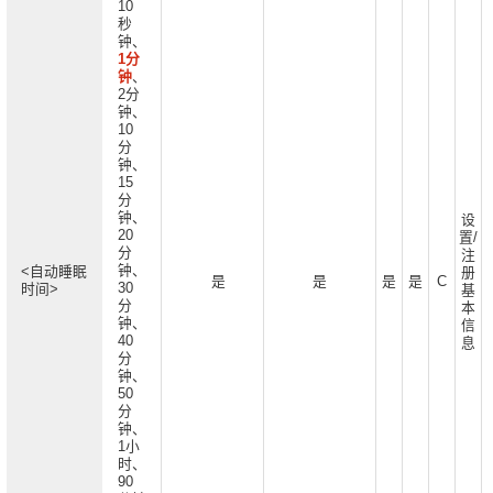
10
秒
钟、
1分
钟
、
2分
钟、
10
分
钟、
15
分
钟、
设
20
置/
分
注
钟、
<自动睡眠
册
是
是
是
是
C
30
时间>
基
分
本
钟、
信
40
息
分
钟、
50
分
钟、
1小
时、
90