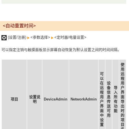
<自动重置时间>
(设置/注册)
<参数选择>
<定时器/电量设置>
可以指定注销与触摸面板显示屏幕自动恢复为默认设置之间的时间间隔。
使
用
可
远
以
程
在
设
用
远
备
导
户
程
信
入
界
设置说
用
息
所
面
项目
DeviceAdmin
NetworkAdmin
明
户
传
有
导
界
送
功
出
面
可
能
时
中
用
的
设
项
置
目