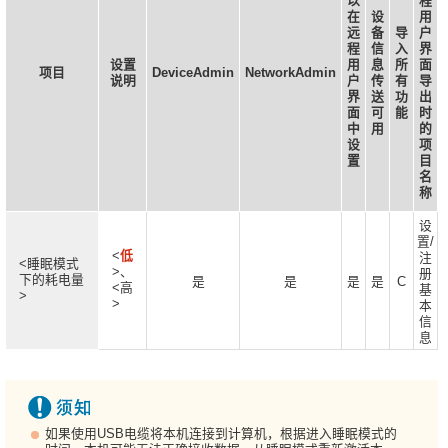
以
程
在
设
用
远
备
导
户
程
信
入
界
设置
用
息
所
面
项目
DeviceAdmin
NetworkAdmin
说明
户
传
有
导
界
送
功
出
面
可
能
时
中
用
的
设
项
置
目
名
称
设
置/
<
低
注
<睡眠模式
>、
册
下的耗电量
是
是
是
是
C
<高
基
>
>
本
信
息
如果使用USB电缆将本机连接到计算机，根据进入睡眠模式的