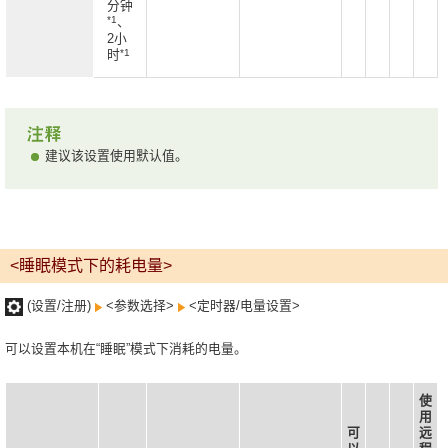
分钟
*1
、
2小
*1
时
建议该设置使用默认值。
<睡眠模式下的耗电量>
(设置/注册)
<参数选择>
<定时器/电量设置>
可以设置本机在“睡眠”模式下消耗的电量。
使
用
可
远