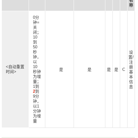
名
称
0分
钟=
关
闭；
10
到
50
秒
设
钟，
置/
以
注
<自动重置
10
册
是
是
是
是
C
时间>
秒钟
基
为增
本
量；
信
1到
息
2
到
9分
钟，
以1
分钟
为增
量