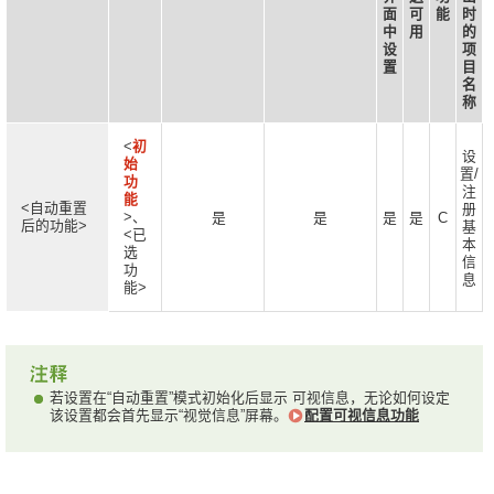
面
可
能
时
中
用
的
设
项
置
目
名
称
<
初
设
始
置/
功
注
能
<自动重置
册
>、
是
是
是
是
C
后的功能>
基
<已
本
选
信
功
息
能>
若设置在“自动重置”模式初始化后显示 可视信息，无论如何设定
该设置都会首先显示“视觉信息”屏幕。
配置可视信息功能