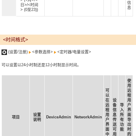
信
日>/<时间
息
> (0至23))
<时间格式>
(设置/注册)
<参数选择>
<定时器/电量设置>
可以设置以24小时制还是12小时制显示时间。
使
用
可
远
以
程
在
设
用
远
备
导
户
程
信
入
界
设置
用
息
所
面
项目
DeviceAdmin
NetworkAdmin
说明
户
传
有
导
界
送
功
出
面
可
能
时
中
用
的