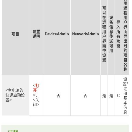
用
可
远
以
程
在
设
用
远
备
导
户
程
信
入
界
设置
用
息
所
面
项目
DeviceAdmin
NetworkAdmin
说明
户
传
有
导
界
送
功
出
面
可
能
时
中
用
的
设
项
置
目
名
称
设
置/
<
打
注
<主电源的
开
册
快速启动设
>、
否
否
是
是
C
基
置>
<关
本
闭>
信
息