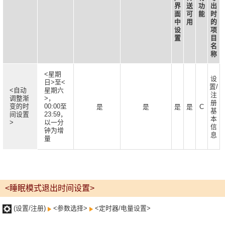
界
送
功
出
面
可
能
时
中
用
的
设
项
置
目
名
称
<星期
设
日>至<
置/
<自动
星期六
注
调整渐
>，
册
变的时
00:00至
是
是
是
是
C
基
间设置
23:59，
本
>
以一分
信
钟为增
息
量
<睡眠模式退出时间设置>
(设置/注册)
<参数选择>
<定时器/电量设置>