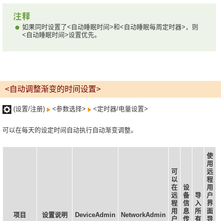
如果同时设置了<自动睡眠时间>和<自动睡眠每周定时器>，则
<自动睡眠时间>设置优先。
<自动调整渐变的时间设置>
(设置/注册)
<参数选择>
<定时器/电量设置>
可以在每天的设定时间自动执行自动渐变调整。
使
用
可
远
以
程
在
设
用
远
备
导
户
程
信
入
界
用
息
所
面
项目
设置说明
DeviceAdmin
NetworkAdmin
户
传
有
导