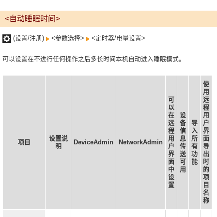
<自动睡眠时间>
(设置/注册)
<参数选择>
<定时器/电量设置>
可以设置在不进行任何操作之后多长时间本机自动进入睡眠模式。
使
用
可
远
以
程
在
设
用
远
备
导
户
程
信
入
界
设置说
用
息
所
面
项目
DeviceAdmin
NetworkAdmin
明
户
传
有
导
界
送
功
出
面
可
能
时
中
用
的
设
项
置
目
名
称