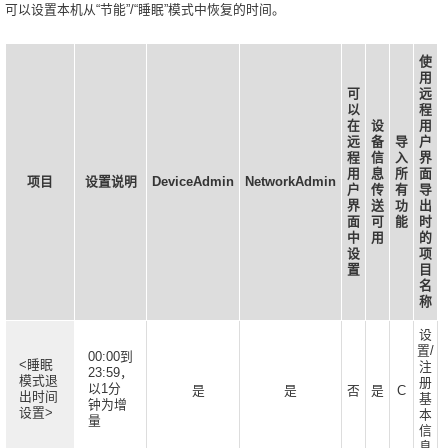
可以设置本机从“节能”/“睡眠”模式中恢复的时间。
使
用
可
远
以
程
在
设
用
远
备
导
户
程
信
入
界
用
息
所
面
项目
设置说明
DeviceAdmin
NetworkAdmin
户
传
有
导
界
送
功
出
面
可
能
时
中
用
的
设
项
置
目
名
称
设
置/
00:00到
<睡眠
注
23:59，
模式退
册
以1分
是
是
否
是
C
出时间
基
钟为增
设置>
本
量
信
息