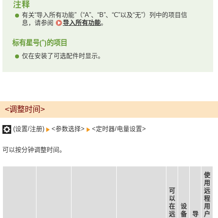
有关“导入所有功能”（“A”、“B”、“C”以及“无”）列中的项目信
息，请参阅
导入所有功能
。
*
标有星号(
)的项目
仅在安装了可选配件时显示。
<调整时间>
(设置/注册)
<参数选择>
<定时器/电量设置>
可以按分钟调整时间。
使
用
可
远
以
程
在
设
用
远
备
导
户