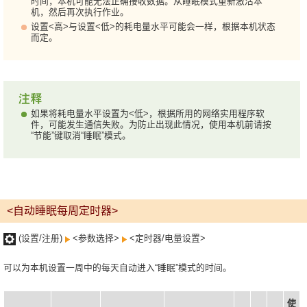
时间，本机可能无法正确接收数据。从睡眠模式重新激活本
机，然后再次执行作业。
设置<高>与设置<低>的耗电量水平可能会一样，根据本机状态
而定。
如果将耗电量水平设置为<低>，根据所用的网络实用程序软
件，可能发生通信失败。为防止出现此情况，使用本机前请按
“节能”键取消“睡眠”模式。
<自动睡眠每周定时器>
(设置/注册)
<参数选择>
<定时器/电量设置>
可以为本机设置一周中的每天自动进入“睡眠”模式的时间。
使