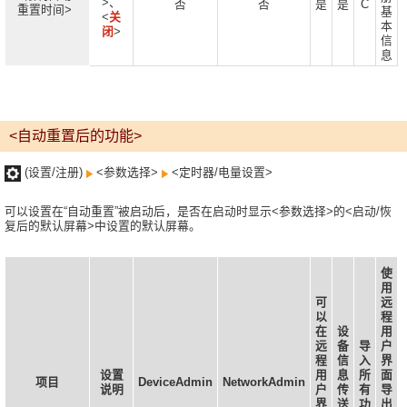
>、
否
否
是
是
C
重置时间>
基
<
关
本
闭
>
信
息
<自动重置后的功能>
(设置/注册)
<参数选择>
<定时器/电量设置>
可以设置在“自动重置”被启动后，是否在启动时显示<参数选择>的<启动/恢
复后的默认屏幕>中设置的默认屏幕。
使
用
可
远
以
程
在
设
用
远
备
导
户
程
信
入
界
设置
用
息
所
面
项目
DeviceAdmin
NetworkAdmin
说明
户
传
有
导
界
送
功
出