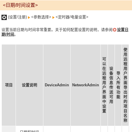
<日期/时间设置>
(设置/注册)
<参数选择>
<定时器/电量设置>
设置当前日期与时间非常重要。关于如何配置设置的说明，请参阅
设置日
期/时间
。
使
用
可
远
以
程
在
设
用
远
备
导
户
程
信
入
界
用
息
所
面
项目
设置说明
DeviceAdmin
NetworkAdmin
户
传
有
导
界
送
功
出
面
可
能
时
中
用
的
设
项
置
目
名
称