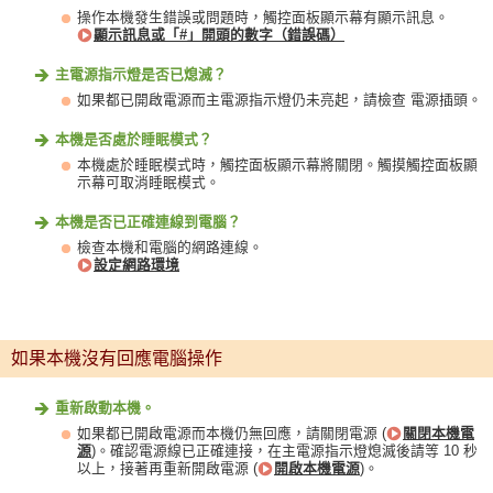
操作本機發生錯誤或問題時，觸控面板顯示幕有顯示訊息。
顯示訊息或「#」開頭的數字（錯誤碼）
主電源指示燈是否已熄滅？
如果都已開啟電源而主電源指示燈仍未亮起，請檢查 電源插頭。
本機是否處於睡眠模式？
本機處於睡眠模式時，觸控面板顯示幕將關閉。觸摸觸控面板顯
示幕可取消睡眠模式。
本機是否已正確連線到電腦？
檢查本機和電腦的網路連線。
設定網路環境
如果本機沒有回應電腦操作
重新啟動本機。
如果都已開啟電源而本機仍無回應，請關閉電源 (
關閉本機電
源
)。確認電源線已正確連接，在主電源指示燈熄滅後請等 10 秒
以上，接著再重新開啟電源 (
開啟本機電源
)。