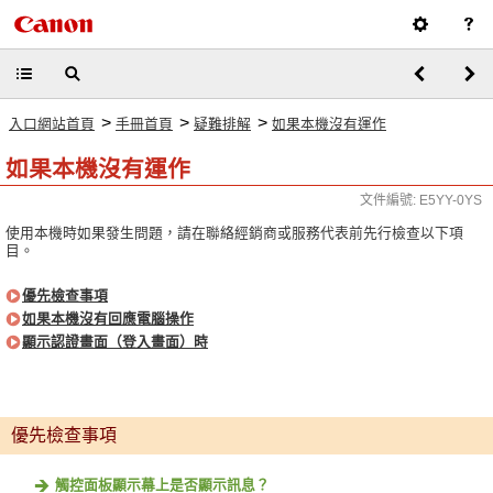
>
>
>
入口網站首頁
手冊首頁
疑難排解
如果本機沒有運作
如果本機沒有運作
文件編號: E5YY-0YS
使用本機時如果發生問題，請在聯絡經銷商或服務代表前先行檢查以下項
目。
優先檢查事項
如果本機沒有回應電腦操作
顯示認證畫面（登入畫面）時
優先檢查事項
觸控面板顯示幕上是否顯示訊息？