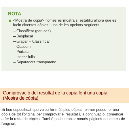
<Mostra de còpia> només es mostra si establiu alhora que es
facin diverses còpies i una de les opcions següents.
Classificar (per jocs)
Desplaçar
Grapar + Classificar
Quadern
Portada
Inserir fulls
Separadors transparènc.
Comprovació del resultat de la còpia fent una còpia
(Mostra de còpia)
Si heu especificat que voleu fer múltiples còpies, primer podeu fer una
còpia de tot l'original per comprovar el resultat i, a continuació, començar
a fer la resta de còpies. També podeu copiar només pàgines concretes de
l'original.