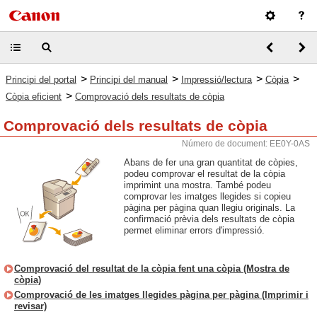
>
>
>
>
Principi del portal
Principi del manual
Impressió/lectura
Còpia
>
Còpia eficient
Comprovació dels resultats de còpia
Comprovació dels resultats de còpia
Número de document: EE0Y-0AS
Abans de fer una gran quantitat de còpies,
podeu comprovar el resultat de la còpia
imprimint una mostra. També podeu
comprovar les imatges llegides si copieu
pàgina per pàgina quan llegiu originals. La
confirmació prèvia dels resultats de còpia
permet eliminar errors d'impressió.
Comprovació del resultat de la còpia fent una còpia (Mostra de
còpia)
Comprovació de les imatges llegides pàgina per pàgina (Imprimir i
revisar)