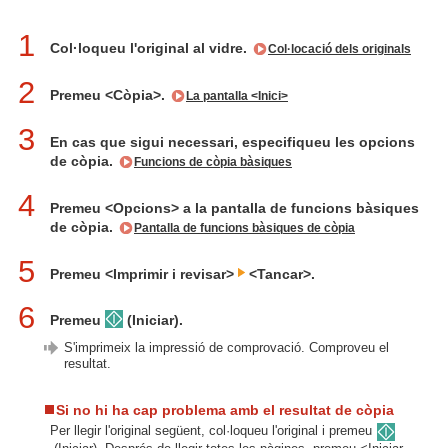
1
Col·loqueu l'original al vidre.
Col·locació dels originals
2
Premeu <Còpia>.
La pantalla <Inici>
3
En cas que sigui necessari, especifiqueu les opcions
de còpia.
Funcions de còpia bàsiques
4
Premeu <Opcions> a la pantalla de funcions bàsiques
de còpia.
Pantalla de funcions bàsiques de còpia
5
Premeu <Imprimir i revisar>
<Tancar>.
6
Premeu
(Iniciar).
S'imprimeix la impressió de comprovació. Comproveu el
resultat.
Si no hi ha cap problema amb el resultat de còpia
Per llegir l'original següent, col·loqueu l'original i premeu