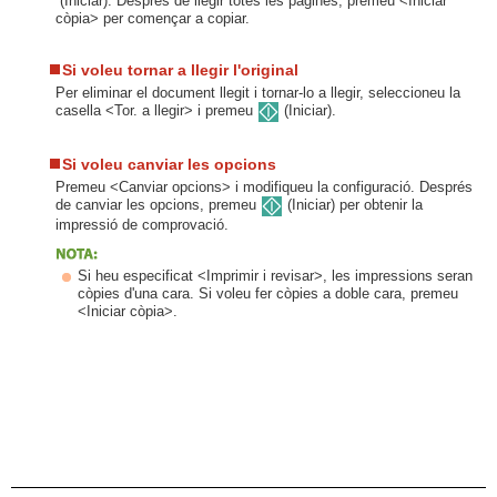
(Iniciar). Després de llegir totes les pàgines, premeu <Iniciar
còpia> per començar a copiar.
Si voleu tornar a llegir l'original
Per eliminar el document llegit i tornar-lo a llegir, seleccioneu la
casella <Tor. a llegir> i premeu
(Iniciar).
Si voleu canviar les opcions
Premeu <Canviar opcions> i modifiqueu la configuració. Després
de canviar les opcions, premeu
(Iniciar) per obtenir la
impressió de comprovació.
Si heu especificat <Imprimir i revisar>, les impressions seran
còpies d'una cara. Si voleu fer còpies a doble cara, premeu
<Iniciar còpia>.