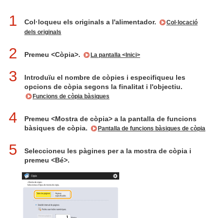
1
Col·loqueu els originals a l'alimentador.
Col·locació
dels originals
2
Premeu <Còpia>.
La pantalla <Inici>
3
Introduïu el nombre de còpies i especifiqueu les
opcions de còpia segons la finalitat i l'objectiu.
Funcions de còpia bàsiques
4
Premeu <Mostra de còpia> a la pantalla de funcions
bàsiques de còpia.
Pantalla de funcions bàsiques de còpia
5
Seleccioneu les pàgines per a la mostra de còpia i
premeu <Bé>.