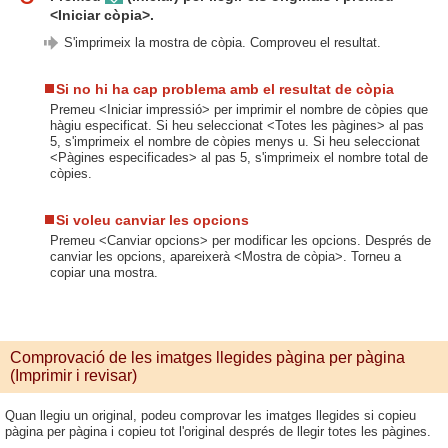
<Iniciar còpia>.
S'imprimeix la mostra de còpia. Comproveu el resultat.
Si no hi ha cap problema amb el resultat de còpia
Premeu <Iniciar impressió> per imprimir el nombre de còpies que
hàgiu especificat. Si heu seleccionat <Totes les pàgines> al pas
5, s'imprimeix el nombre de còpies menys u. Si heu seleccionat
<Pàgines especificades> al pas 5, s'imprimeix el nombre total de
còpies.
Si voleu canviar les opcions
Premeu <Canviar opcions> per modificar les opcions. Després de
canviar les opcions, apareixerà <Mostra de còpia>. Torneu a
copiar una mostra.
Comprovació de les imatges llegides pàgina per pàgina
(Imprimir i revisar)
Quan llegiu un original, podeu comprovar les imatges llegides si copieu
pàgina per pàgina i copieu tot l'original després de llegir totes les pàgines.