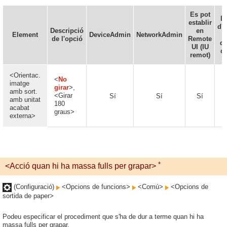
Es pot
Ll
establir
d'
Descripció
en
Element
DeviceAdmin
NetworkAdmin
de l'opció
Remote
di
UI (IU
d
remot)
<Orientac.
<
No
imatge
girar
>,
amb sort.
<Girar
Sí
Sí
Sí
amb unitat
180
acabat
graus>
externa>
*
<Acció quan hi ha massa fulls per grapar>
(Configuració)
<Opcions de funcions>
<Comú>
<Opcions de
sortida de paper>
Podeu especificar el procediment que s'ha de dur a terme quan hi ha
massa fulls per grapar.