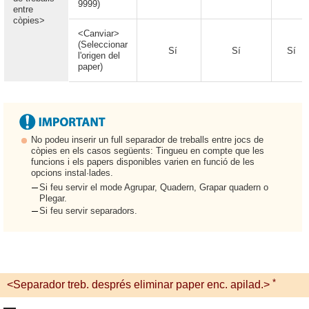
9999)
entre
còpies>
<Canviar>
(Seleccionar
Sí
Sí
Sí
l'origen del
paper)
No podeu inserir un full separador de treballs entre jocs de
còpies en els casos següents: Tingueu en compte que les
funcions i els papers disponibles varien en funció de les
opcions instal·lades.
Si feu servir el mode Agrupar, Quadern, Grapar quadern o
Plegar.
Si feu servir separadors.
*
<Separador treb. després eliminar paper enc. apilad.>