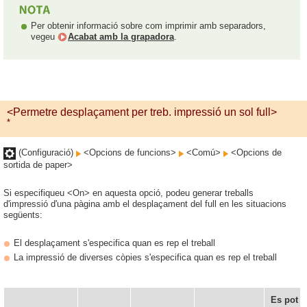
Per obtenir informació sobre com imprimir amb separadors,
vegeu
Acabat amb la grapadora
.
<Permetre desplaçament per treb. impressió un sol full>
*
(Configuració)
<Opcions de funcions>
<Comú>
<Opcions de
sortida de paper>
Si especifiqueu <On> en aquesta opció, podeu generar treballs
d'impressió d'una pàgina amb el desplaçament del full en les situacions
següents:
El desplaçament s'especifica quan es rep el treball
La impressió de diverses còpies s'especifica quan es rep el treball
Es pot