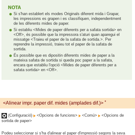
Si s'han establert els modes Originals diferent mida i Grapar,
les impressions es grapen i es classifiquen, independentment
de les diferents mides de paper.
Si establiu <Mides de paper diferents per a safata sortida> en
<Off>, és possible que la impressora s'aturi quan aparegui el
missatge <Traieu el paper de la safata de sortida.>. Per
reprendre la impressió, traieu tot el paper de la safata de
sortida.
És possible que es dipositin diferents mides de paper a la
mateixa safata de sortida si queda poc paper a la safata,
encara que establiu l'opció <Mides de paper diferents per a
safata sortida> en <Off>.
*
<Alinear impr. paper dif. mides (amplades dif.)>
(Configuració)
<Opcions de funcions>
<Comú>
<Opcions de
sortida de paper>
Podeu seleccionar si s'ha d'alinear el paper d'impressió segons la seva