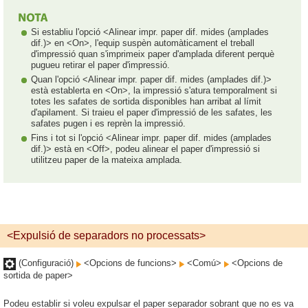
Si establiu l'opció <Alinear impr. paper dif. mides (amplades
dif.)> en <On>, l'equip suspèn automàticament el treball
d'impressió quan s'imprimeix paper d'amplada diferent perquè
pugueu retirar el paper d'impressió.
Quan l'opció <Alinear impr. paper dif. mides (amplades dif.)>
està establerta en <On>, la impressió s'atura temporalment si
totes les safates de sortida disponibles han arribat al límit
d'apilament. Si traieu el paper d'impressió de les safates, les
safates pugen i es reprèn la impressió.
Fins i tot si l'opció <Alinear impr. paper dif. mides (amplades
dif.)> està en <Off>, podeu alinear el paper d'impressió si
utilitzeu paper de la mateixa amplada.
<Expulsió de separadors no processats>
(Configuració)
<Opcions de funcions>
<Comú>
<Opcions de
sortida de paper>
Podeu establir si voleu expulsar el paper separador sobrant que no es va