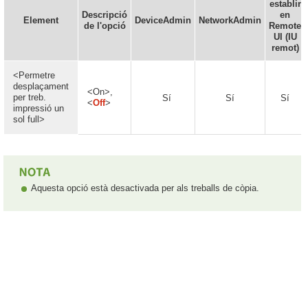
establir
Descripció
en
Element
DeviceAdmin
NetworkAdmin
de l'opció
Remote
UI (IU
remot)
<Permetre
desplaçament
<On>,
per treb.
Sí
Sí
Sí
<
Off
>
impressió un
sol full>
Aquesta opció està desactivada per als treballs de còpia.