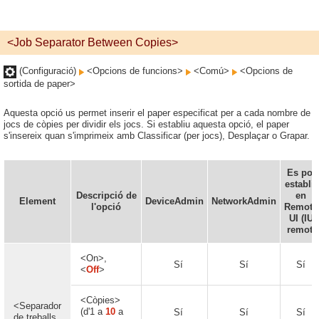
<Job Separator Between Copies>
(Configuració)
<Opcions de funcions>
<Comú>
<Opcions de
sortida de paper>
Aquesta opció us permet inserir el paper especificat per a cada nombre de
jocs de còpies per dividir els jocs. Si establiu aquesta opció, el paper
s'insereix quan s'imprimeix amb Classificar (per jocs), Desplaçar o Grapar.
Es pot
establir
Descripció de
en
Element
DeviceAdmin
NetworkAdmin
l'opció
Remote
UI (IU
remot)
<On>,
Sí
Sí
Sí
<
Off
>
<Còpies>
<Separador
(d'1 a
10
a
Sí
Sí
Sí
de treballs