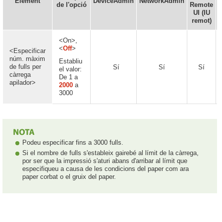
Element
DeviceAdmin
NetworkAdmin
de l'opció
Remote
UI (IU
remot)
<On>,
<
Off
>
<Especificar
núm. màxim
Establiu
de fulls per
Sí
Sí
Sí
el valor:
càrrega
De 1 a
apilador>
2000
a
3000
Podeu especificar fins a 3000 fulls.
Si el nombre de fulls s'estableix gairebé al límit de la càrrega,
por ser que la impressió s'aturi abans d'arribar al límit que
especifiqueu a causa de les condicions del paper com ara
paper corbat o el gruix del paper.