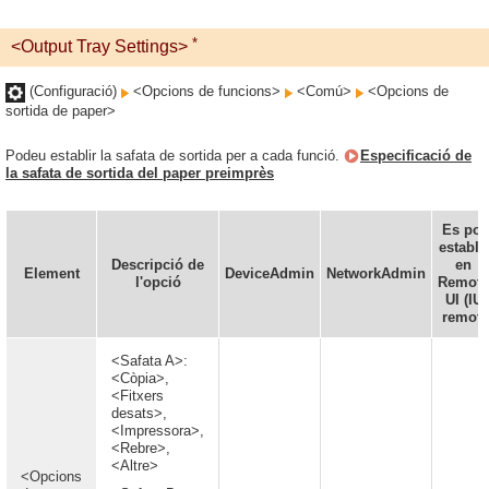
*
<Output Tray Settings>
(Configuració)
<Opcions de funcions>
<Comú>
<Opcions de
sortida de paper>
Podeu establir la safata de sortida per a cada funció.
Especificació de
la safata de sortida del paper preimprès
Es pot
establir
Descripció de
en
Element
DeviceAdmin
NetworkAdmin
l'opció
Remote
UI (IU
remot)
<Safata A>:
<Còpia>,
<Fitxers
desats>,
<Impressora>,
<Rebre>,
<Altre>
<Opcions