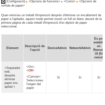
(Configuració)
<Opcions de funcions>
<Comú>
<Opcions de
sortida de paper>
Quan reinicieu un treball d'impressió després d'eliminar un encallament de
paper a l'apilador, aquest mode permet inserir un full en blanc davant de la
primera pàgina de cada treball d'impressió d'un dipòsit de paper
seleccionat.
Es pot
establir
Descripció de
en
Element
DeviceAdmin
NetworkAdmin
l'opció
Remote
UI (IU
remot)
<On>,
<Separador
<
Off
>
treb.
després
<Canviar>:
Sí
Sí
Sí
eliminar
Seleccioneu
paper enc.
l'origen del
apilad.>
paper