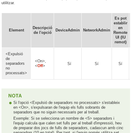
utilitzar.
Es pot
establir
d
Descripció
en
Element
DeviceAdmin
NetworkAdmin
de l'opció
Remote
UI (IU
remot)
<Expulsió
de
<On>,
separadors
Sí
Sí
Sí
<
Off
>
no
processats>
Si l'opció <Expulsió de separadors no processats> s'estableix
en <On>, s'expulsaran de l'equip els fulls sobrants de
separadors que no siguin necessaris per al treball.
Exemple: Si se selecciona un nombre de <5> separadors i
l'equip calcula que calen set fulls per al treball d'impressió, heu
de preparar dos jocs de fulls de separadors, cadascun amb cinc
separadors (10 en total). Per tant, si l'equip només utilitza set