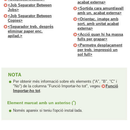
acabat externa>
<Job Separator Between
<Sortida cara amunt/avall
Jobs>
amb un. acabat externa>
<Job Separator Between
<Orientac. imatge amb
Copies>
sort. amb unitat acabat
<Separador treb. després
externa>
eliminar paper enc.
<Acció quan hi ha massa
apilad.>
fulls per grapar>
<Permetre desplaçament
per treb. impressió un
sol full>
Per obtenir més informació sobre els elements ("A", "B", "C" i
"No") de la columna "Funció Importar-ho tot", vegeu
Funció
Importar-ho tot
.
*
Element marcat amb un asterisc (
)
Només apareix si teniu l'opció instal·lada.