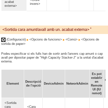
acabat
invers>
externa>
*
<Sortida cara amunt/avall amb un. acabat externa>
(Configuració)
<Opcions de funcions>
<Comú>
<Opcions de
sortida de paper>
Podeu especificar si els fulls han de sortir amb l'anvers cap amunt o cap
avall per dipositar paper de "High Capacity Stacker-J" a la unitat d'acabat
externa.
Es pot
L
establir
d'
Descripció
en
Element
DeviceAdmin
NetworkAdmin
de l'opció
Remote
d
UI (IU
d
remot)
<Sortida
cara
<Cara