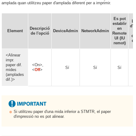
amplada quan utilitzeu paper d'amplada diferent per a imprimir.
Es pot
Ll
establir
d'i
Descripció
en
Element
DeviceAdmin
NetworkAdmin
de l'opció
Remote
di
UI (IU
di
remot)
<Alinear
impr.
paper dif.
<On>,
Sí
Sí
Sí
mides
<
Off
>
(amplades
dif.)>
Si utilitzeu paper d'una mida inferior a STMTR, el paper
d'impressió no es pot alinear.