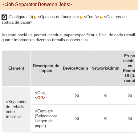
<Job Separator Between Jobs>
(Configuració)
<Opcions de funcions>
<Comú>
<Opcions de
sortida de paper>
Aquesta opció us permet inserir el paper especificat a l'inici de cada treball
quan s'imprimeixin diversos treballs consecutius.
Es pot
establir
Descripció de
en
Element
DeviceAdmin
NetworkAdmin
l'opció
Remote
UI (IU
remot)
<On>,
Sí
Sí
Sí
<
Off
>
<Separador
de treballs
<Canviar>
entre
(Seleccionar
treballs>
Sí
Sí
Sí
l'origen del
paper)