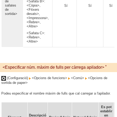
de
<Safata B>:
safates
<Còpia>,
Sí
Sí
Sí
de
<Fitxers
sortida>
desats>,
<Impressora>,
<Rebre>,
<Altre>
<Safata C>:
<Rebre>,
<Altre>
*
<Especificar núm. màxim de fulls per càrrega apilador>
(Configuració)
<Opcions de funcions>
<Comú>
<Opcions de
sortida de paper>
Podeu especificar el nombre màxim de fulls que cal carregar a l'apilador.
Es pot
establir
d
Descripció
en