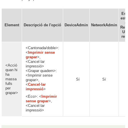
Es 
esta
e
Element
Descripció de l'opció
DeviceAdmin
NetworkAdmin
Rem
UI 
rem
<Cantonada/doble>:
<
Imprimir sense
grapar
>,
<Cancel·lar
<Acció
impressió>
quan hi
<Grapar quadern>:
ha
<Imprimir sense
massa
Sí
Sí
N
grapar>,
fulls
<
Cancel·lar
per
impressió
>
grapar>
<Eco>: <
Imprimir
sense grapar
>,
<Cancel·lar
impressió>