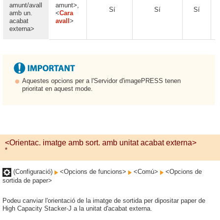
amunt/avall
amunt>,
Sí
Sí
Sí
amb un.
<
Cara
acabat
avall
>
externa>
Aquestes opcions per a l'Servidor d'imagePRESS tenen
prioritat en aquest mode.
<Orientac. imatge amb sort. amb unitat acabat externa>
*
(Configuració)
<Opcions de funcions>
<Comú>
<Opcions de
sortida de paper>
Podeu canviar l'orientació de la imatge de sortida per dipositar paper de
High Capacity Stacker-J a la unitat d'acabat externa.