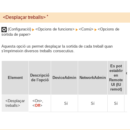
*
<Desplaçar treballs>
(Configuració)
<Opcions de funcions>
<Comú>
<Opcions de
sortida de paper>
Aquesta opció us permet desplaçar la sortida de cada treball quan
s'imprimeixin diversos treballs consecutius.
Es pot
L
establir
d'
Descripció
en
Element
DeviceAdmin
NetworkAdmin
de l'opció
Remote
d
UI (IU
d
remot)
<Desplaçar
<On>,
Sí
Sí
Sí
treballs>
<
Off
>