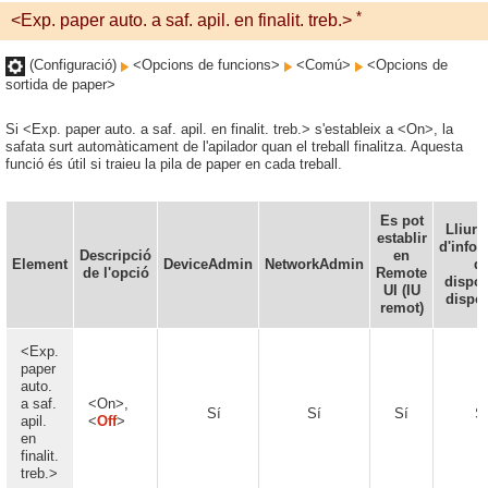
*
<Exp. paper auto. a saf. apil. en finalit. treb.>
(Configuració)
<Opcions de funcions>
<Comú>
<Opcions de
sortida de paper>
Si <Exp. paper auto. a saf. apil. en finalit. treb.> s'estableix a <On>, la
safata surt automàticament de l'apilador quan el treball finalitza. Aquesta
funció és útil si traieu la pila de paper en cada treball.
Es pot
Lliur
establir
d'info
Descripció
en
Element
DeviceAdmin
NetworkAdmin
d
de l'opció
Remote
dispos
UI (IU
dispo
remot)
<Exp.
paper
auto.
a saf.
<On>,
Sí
Sí
Sí
S
apil.
<
Off
>
en
finalit.
treb.>