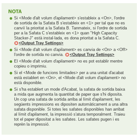
Si <Mode d'alt volum d'apilament> s'estableix a <On>, l'ordre
de sortida de la Safata B s'estableix en <1> per tal que no es
canviï la prioritat a la Safata B. Tanmateix, si l'ordre de sortida
per a la Safata C s'estableix en <1> quan "High Capacity
Stacker-J" està instal·lada, es dona prioritat a la Safata C.
<Output Tray Settings>
Si <Mode d'alt volum d'apilament> es canvia de <On> a <Off>
l'ordre de sortida no canvia.
<Output Tray Settings>
El <Mode d'alt volum d'apilament> no es pot establir mentre
copieu o imprimiu.
Si el <Mode de funcions limitades> per a una unitat d'acabat
està establert en <On>, el <Mode d'alt volum d'apilament> no
està disponible.
Si s'ha establert un mode d'Acabat, la safata de sortida baixa
a mida que augmenta la quantitat de paper que s'hi diposita.
Un cop una safata de sortida arriba al límit d'apilament, les
següents impressions es dipositen automàticament a una altra
safata disponible. Si totes les safates disponibles han arribat
al límit d'apilament, la impressió s'atura temporalment. Traieu
tot el paper dipositat a les safates. Les safates pugen i es
reprèn la impressió.