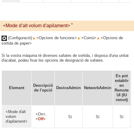
*
<Mode d'alt volum d'apilament>
(Configuració)
<Opcions de funcions>
<Comú>
<Opcions de
sortida de paper>
Si la vostra màquina té diverses safates de sortida, i disposa d'una unitat
d'acabat, podeu fixar les opcions de designació de safates.
Es pot
establir
d
Descripció
en
Element
DeviceAdmin
NetworkAdmin
de l'opció
Remote
UI (IU
remot)
<Mode d'alt
<On>,
volum
Sí
Sí
Sí
<
Off
>
d'apilament>