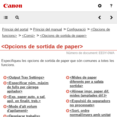
>
>
>
Principi del portal
Principi del manual
Configuració
<Opcions de
>
>
funcions>
<Comú>
<Opcions de sortida de paper>
<Opcions de sortida de paper>
Número de document: EE0Y-0WA
Especifiqueu les opcions de sortida de paper que són comunes a totes les
funcions.
<Output Tray Settings>
<Mides de paper
diferents per a safata
<Especificar núm. màxim
sortida>
de fulls per càrrega
apilador>
<Alinear impr. paper dif.
mides (amplades dif.)>
<Exp. paper auto. a saf.
apil. en finalit. treb.>
<Expulsió de separadors
no processats>
<Mode d'alt volum
d'apilament>
<Sort. ordre
normal/invers amb unitat
<Desplaçar treballs>