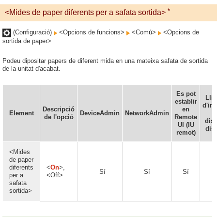
*
<Mides de paper diferents per a safata sortida>
(Configuració)
<Opcions de funcions>
<Comú>
<Opcions de
sortida de paper>
Podeu dipositar papers de diferent mida en una mateixa safata de sortida
de la unitat d'acabat.
Es pot
Lli
establir
d'in
Descripció
en
Element
DeviceAdmin
NetworkAdmin
de l'opció
Remote
disp
UI (IU
dis
remot)
<Mides
de paper
diferents
<
On
>,
Sí
Sí
Sí
per a
<Off>
safata
sortida>