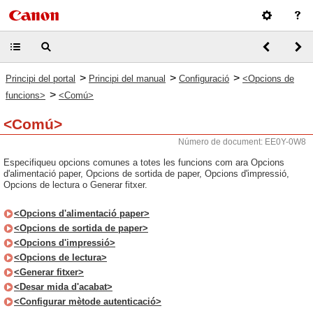
>
>
>
Principi del portal
Principi del manual
Configuració
<Opcions de
>
funcions>
<Comú>
<Comú>
Número de document: EE0Y-0W8
Especifiqueu opcions comunes a totes les funcions com ara Opcions
d'alimentació paper, Opcions de sortida de paper, Opcions d'impressió,
Opcions de lectura o Generar fitxer.
<Opcions d'alimentació paper>
<Opcions de sortida de paper>
<Opcions d'impressió>
<Opcions de lectura>
<Generar fitxer>
<Desar mida d'acabat>
<Configurar mètode autenticació>