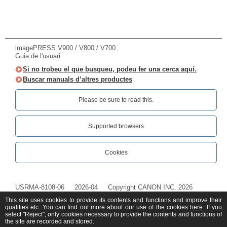
imagePRESS V900 / V800 / V700
Guia de l'usuari
Si no trobeu el que busqueu, podeu fer una cerca aquí.
Buscar manuals d’altres productes
Please be sure to read this.‎
Supported browsers
Cookies
USRMA-8108-06
2026-04
Copyright CANON INC. 2026
This site uses cookies to provide its contents and functions and improve their
qualities etc. You can find out more about our use of the cookies
here
. If you
select "Reject", only cookies necessary to provide the contents and functions of
the site are recorded and stored.