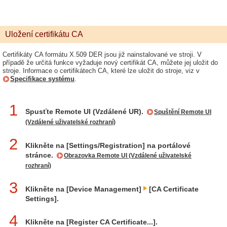
Uložení certifikátu CA
Certifikáty CA formátu X.509 DER jsou již nainstalované ve stroji. V
případě že určitá funkce vyžaduje nový certifikát CA, můžete jej uložit do
stroje. Informace o certifikátech CA, které lze uložit do stroje, viz v
Specifikace systému
.
1
Spusťte Remote UI (Vzdálené UR).
Spuštění Remote UI
(Vzdálené uživatelské rozhraní)
2
Klikněte na [Settings/Registration] na portálové
stránce.
Obrazovka Remote UI (Vzdálené uživatelské
rozhraní)
3
Klikněte na [Device Management]
[CA Certificate
Settings].
4
Klikněte na [Register CA Certificate...].