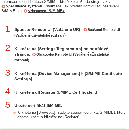
Informace o certifikátech S/MIME, které lze uložit do stroje, viz v
Specifikace systému
. Informace, jak provést konfiguraci nastavení
S/MIME, viz
<Nastavení S/MIME>
.
1
Spusťte Remote UI (Vzdálené UR).
Spuštění Remote UI
(Vzdálené uživatelské rozhraní)
2
Klikněte na [Settings/Registration] na portálové
stránce.
Obrazovka Remote UI (Vzdálené uživatelské
rozhraní)
3
Klikněte na [Device Management]
[S/MIME Certificate
Settings].
4
Klikněte na [Register S/MIME Certificate...].
5
Uložte certifikát S/MIME.
Klikněte na [Browse...], zadejte soubor (certifikát S/MIME), který
chcete uložit, a klikněte na [Register].