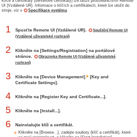
Klíče a certifikáty (serverové certifikáty) lze uložit prostřednictvím Remote
UI (Vzdálené UR). Informace o klíčích a certifikátech, které lze uložit do
stroje, viz v
Specifikace systému
.
1
Spusťte Remote UI (Vzdálené UR).
Spuštění Remote UI
(Vzdálené uživatelské rozhraní)
2
Klikněte na [Settings/Registration] na portálové
stránce.
Obrazovka Remote UI (Vzdálené uživatelské
rozhraní)
3
Klikněte na [Device Management]
[Key and
Certificate Settings].
4
Klikněte na [Register Key and Certificate...].
5
Klikněte na [Install...].
6
Nainstalujte klíč a certifikát.
Klikněte na [Browse...], zadejte soubory (klíč a certifikát), které