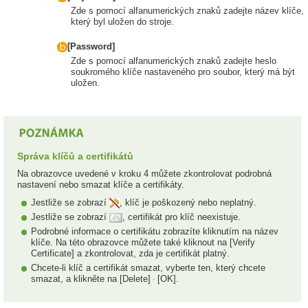
Zde s pomocí alfanumerických znaků zadejte název klíče,
který byl uložen do stroje.
[Password]
Zde s pomocí alfanumerických znaků zadejte heslo
soukromého klíče nastaveného pro soubor, který má být
uložen.
Správa klíčů a certifikátů
Na obrazovce uvedené v kroku 4 můžete zkontrolovat podrobná
nastavení nebo smazat klíče a certifikáty.
Jestliže se zobrazí
, klíč je poškozený nebo neplatný.
Jestliže se zobrazí
, certifikát pro klíč neexistuje.
Podrobné informace o certifikátu zobrazíte kliknutím na název
klíče. Na této obrazovce můžete také kliknout na [Verify
Certificate] a zkontrolovat, zda je certifikát platný.
Chcete-li klíč a certifikát smazat, vyberte ten, který chcete
smazat, a klikněte na [Delete]
[OK].