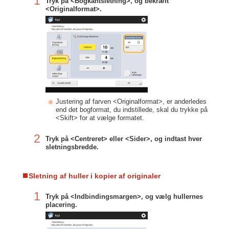
1
Tryk på <Bogkantsletning>, og bekræft
<Originalformat>.
Justering af farven <Originalformat>, er anderledes
end det bogformat, du indstillede, skal du trykke på
<Skift> for at vælge formatet.
2
Tryk på <Centreret> eller <Sider>, og indtast hver
sletningsbredde.
Sletning af huller i kopier af originaler
1
Tryk på <Indbindingsmargen>, og vælg hullernes
placering.