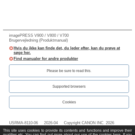
imagePRESS V900 / V800 / V700
Brugervejledning (Produktmanual)
Hvis du ikke kan finde det, du leder efter, kan du prøve at
søge her.
Find manualer for andre produkter
Please be sure to read this.‎
Supported browsers
Cookies
USRMA-8110-06
2026-04
Copyright CANON INC. 2026
This site uses cookies to provide its contents and functions and improve their
qualities etc. You can find out more about our use of the cookies
here
. If you