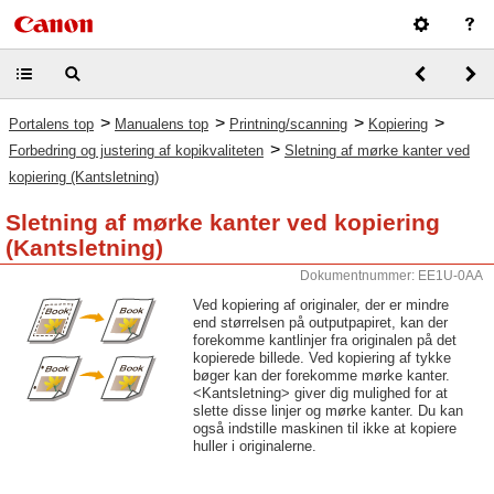
>
>
>
>
Portalens top
Manualens top
Printning/scanning
Kopiering
>
Forbedring og justering af kopikvaliteten
Sletning af mørke kanter ved
kopiering (Kantsletning)
Sletning af mørke kanter ved kopiering
(Kantsletning)
Dokumentnummer: EE1U-0AA
Ved kopiering af originaler, der er mindre
end størrelsen på outputpapiret, kan der
forekomme kantlinjer fra originalen på det
kopierede billede. Ved kopiering af tykke
bøger kan der forekomme mørke kanter.
<Kantsletning> giver dig mulighed for at
slette disse linjer og mørke kanter. Du kan
også indstille maskinen til ikke at kopiere
huller i originalerne.