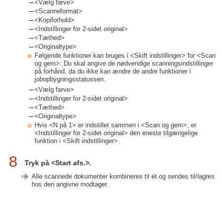
<Vælg farve>
<Scanneformat>
<Kopiforhold>
<Indstillinger for 2-sidet original>
<Tæthed>
<Originaltype>
Følgende funktioner kan bruges i <Skift indstillinger> for <Scan
og gem>: Du skal angive de nødvendige scanningsindstillinger
på forhånd, da du ikke kan ændre de andre funktioner i
jobopbygningsstatussen.
<Vælg farve>
<Indstillinger for 2-sidet original>
<Tæthed>
<Originaltype>
Hvis <N på 1> er indstillet sammen i <Scan og gem>, er
<Indstillinger for 2-sidet original> den eneste tilgængelige
funktion i <Skift indstillinger>.
8
Tryk på <Start afs.>.
Alle scannede dokumenter kombineres til ét og sendes til/lagres
hos den angivne modtager.