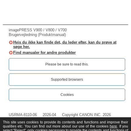
imagePRESS V900 / V800 / V700
Brugervejledning (Produktmanual)
Hvis du ikke kan finde det, du leder efter, kan du prøve at
søge her.
Find manualer for andre produkter
Please be sure to read this.‎
Supported browsers
Cookies
USRMA-8110-06
2026-04
Copyright CANON INC. 2026
This site uses cookies to provide its contents and functions and improve their
qualities etc. You can find out more about our use of the cookies
here
. If you
select "Reject", only cookies necessary to provide the contents and functions of