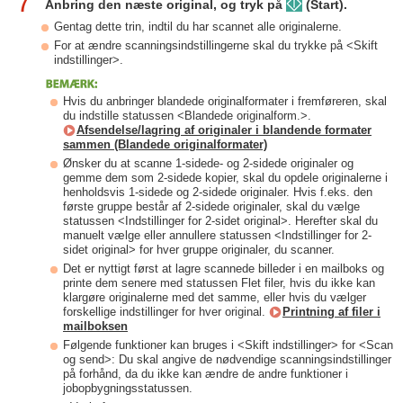
7
Anbring den næste original, og tryk på
(Start).
Gentag dette trin, indtil du har scannet alle originalerne.
For at ændre scanningsindstillingerne skal du trykke på <Skift
indstillinger>.
Hvis du anbringer blandede originalformater i fremføreren, skal
du indstille statussen <Blandede originalform.>.
Afsendelse/lagring af originaler i blandende formater
sammen (Blandede originalformater)
Ønsker du at scanne 1-sidede- og 2-sidede originaler og
gemme dem som 2-sidede kopier, skal du opdele originalerne i
henholdsvis 1-sidede og 2-sidede originaler. Hvis f.eks. den
første gruppe består af 2-sidede originaler, skal du vælge
statussen <Indstillinger for 2-sidet original>. Herefter skal du
manuelt vælge eller annullere statussen <Indstillinger for 2-
sidet original> for hver gruppe originaler, du scanner.
Det er nyttigt først at lagre scannede billeder i en mailboks og
printe dem senere med statussen Flet filer, hvis du ikke kan
klargøre originalerne med det samme, eller hvis du vælger
forskellige indstillinger for hver original.
Printning af filer i
mailboksen
Følgende funktioner kan bruges i <Skift indstillinger> for <Scan
og send>: Du skal angive de nødvendige scanningsindstillinger
på forhånd, da du ikke kan ændre de andre funktioner i
jobopbygningsstatussen.