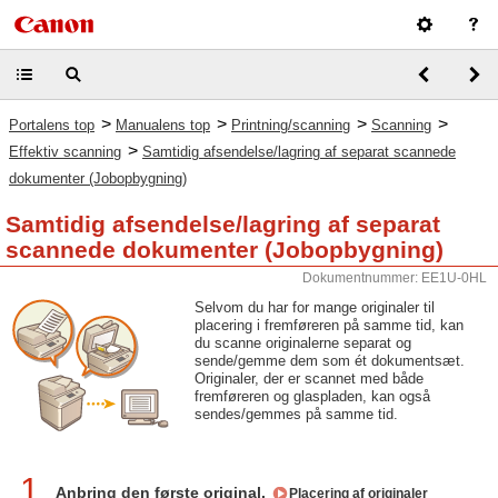
>
>
>
>
Portalens top
Manualens top
Printning/scanning
Scanning
>
Effektiv scanning
Samtidig afsendelse/lagring af separat scannede
dokumenter (Jobopbygning)
Samtidig afsendelse/lagring af separat
scannede dokumenter (Jobopbygning)
Dokumentnummer: EE1U-0HL
Selvom du har for mange originaler til
placering i fremføreren på samme tid, kan
du scanne originalerne separat og
sende/gemme dem som ét dokumentsæt.
Originaler, der er scannet med både
fremføreren og glaspladen, kan også
sendes/gemmes på samme tid.
1
Anbring den første original.
Placering af originaler